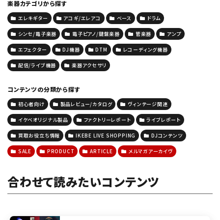
楽器カテゴリから探す
エレキギター
アコギ/エレアコ
ベース
ドラム
シンセ/電子楽器
電子ピアノ/鍵盤楽器
管楽器
アンプ
エフェクター
DJ機器
DTM
レコーディング機器
配信/ライブ機器
楽器アクセサリ
コンテンツの分類から探す
初心者向け
製品レビュー/カタログ
ヴィンテージ関連
イケベオリジナル製品
ファクトリーレポート
ライブレポート
買取お役立ち情報
IKEBE LIVE SHOPPING
DJコンテンツ
SALE
PRODUCT
ARTICLE
メルマガアーカイヴ
合わせて読みたいコンテンツ