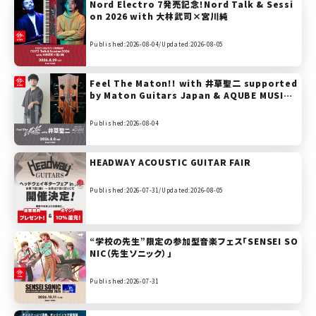
Nord Electro 7発売記念！Nord Talk & Sessi
on 2026 with 大林武司×宮川純
Published:2026-08-04/
Updated:2026-08-05
Feel The Maton!! with 井草聖二 supported
by Maton Guitars Japan & AQUBE MUSIC
PRODUCTS
Published:2026-08-04
HEADWAY ACOUSTIC GUITAR FAIR
Published:2026-07-31/
Updated:2026-08-05
“学校の先生”限定の参加型音楽フェス「SENSEI SO
NIC（先生ソニック）」
Published:2026-07-31