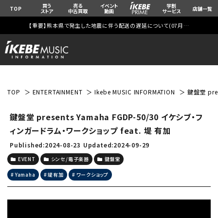
買う
売る
イベント
学割
TOP
店舗一覧
ストア
中古買取
動画
サービス
【重要】熊本県で発生した地震に伴う配送の遅延について(
07月29日
更新)
TOP
ENTERTAINMENT
Ikebe MUSIC INFORMATION
鍵盤堂 pre
鍵盤堂 presents Yamaha FGDP-50/30 イケシブ・フ
ィンガードラム・ワークショップ feat. 堤 有加
Published:2024-08-23
Updated:2024-09-29
EVENT
シンセ/電子楽器
鍵盤堂
Yamaha
堤有加
ワークショップ