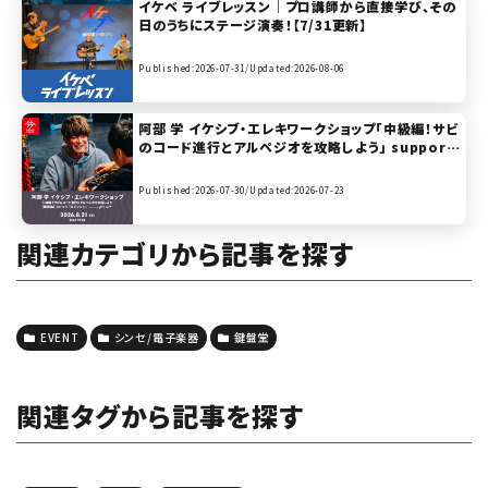
イケベ ライブレッスン｜プロ講師から直接学び、その
日のうちにステージ演奏！【7/31更新】
Published:2026-07-31/
Updated:2026-08-06
阿部 学 イケシブ・エレキワークショップ「中級編！サビ
のコード進行とアルペジオを攻略しよう」 support
ed by Gibson, Epiphone
Published:2026-07-30/
Updated:2026-07-23
関連カテゴリから記事を探す
EVENT
シンセ/電子楽器
鍵盤堂
関連タグから記事を探す