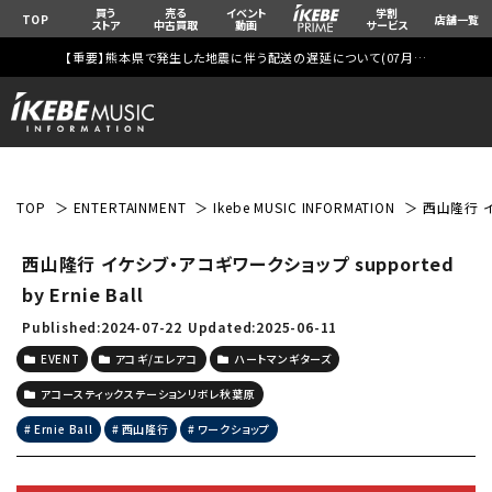
買う
売る
イベント
学割
TOP
店舗一覧
ストア
中古買取
動画
サービス
【重要】熊本県で発生した地震に伴う配送の遅延について(
07月29日
更新)
TOP
ENTERTAINMENT
Ikebe MUSIC INFORMATION
西山隆行 イケ
西山隆行 イケシブ・アコギワークショップ supported
by Ernie Ball
Published:2024-07-22
Updated:2025-06-11
EVENT
アコギ/エレアコ
ハートマンギターズ
アコースティックステーションリボレ秋葉原
Ernie Ball
西山隆行
ワークショップ