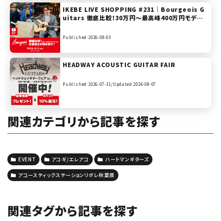
IKEBE LIVE SHOPPING #231｜Bourgeois G
uitars 徹底比較！30万円〜最高峰400万円モデル
まで矢後憲太が弾き倒す！【presented by ハート
マンギターズ】
Published:2026-08-03
HEADWAY ACOUSTIC GUITAR FAIR
Published:2026-07-31/
Updated:2026-08-07
関連カテゴリから記事を探す
EVENT
アコギ/エレアコ
ハートマンギターズ
アコースティックステーションリボレ秋葉原
関連タグから記事を探す