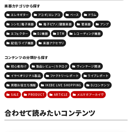
楽器カテゴリから探す
エレキギター
アコギ/エレアコ
ベース
ドラム
シンセ/電子楽器
電子ピアノ/鍵盤楽器
管楽器
アンプ
エフェクター
DJ機器
DTM
レコーディング機器
配信/ライブ機器
楽器アクセサリ
コンテンツの分類から探す
初心者向け
製品レビュー/カタログ
ヴィンテージ関連
イケベオリジナル製品
ファクトリーレポート
ライブレポート
買取お役立ち情報
IKEBE LIVE SHOPPING
DJコンテンツ
SALE
PRODUCT
ARTICLE
メルマガアーカイヴ
合わせて読みたいコンテンツ