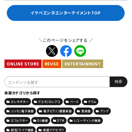
イケベエンタエンターテイメントTOP
＼このページをシェアする ／
ONLINE STORE
REUSE
ENTERTAINMENT
楽器カテゴリから探す
エレキギター
アコギ/エレアコ
ベース
ドラム
シンセ/電子楽器
電子ピアノ/鍵盤楽器
管楽器
アンプ
エフェクター
DJ機器
DTM
レコーディング機器
配信/ライブ機器
楽器アクセサリ