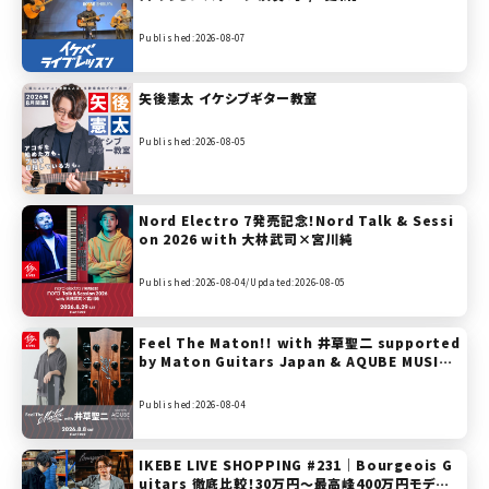
Published:2026-08-07
矢後憲太 イケシブギター教室
Published:2026-08-05
Nord Electro 7発売記念！Nord Talk & Sessi
on 2026 with 大林武司×宮川純
Published:2026-08-04/
Updated:2026-08-05
Feel The Maton!! with 井草聖二 supported
by Maton Guitars Japan & AQUBE MUSIC
PRODUCTS
Published:2026-08-04
IKEBE LIVE SHOPPING #231｜Bourgeois G
uitars 徹底比較！30万円〜最高峰400万円モデル