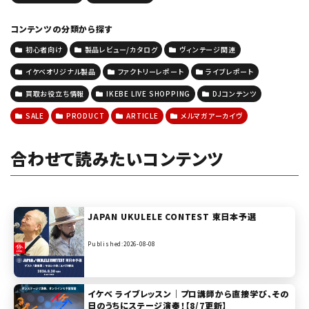
コンテンツの分類から探す
初心者向け
製品レビュー/カタログ
ヴィンテージ関連
イケベオリジナル製品
ファクトリーレポート
ライブレポート
買取お役立ち情報
IKEBE LIVE SHOPPING
DJコンテンツ
SALE
PRODUCT
ARTICLE
メルマガアーカイヴ
合わせて読みたいコンテンツ
JAPAN UKULELE CONTEST 東日本予選
Published:2026-08-08
イケベ ライブレッスン｜プロ講師から直接学び、その
日のうちにステージ演奏！【8/7更新】