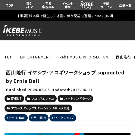
買う
売る
イベント
学割
TOP
店舗一覧
ストア
中古買取
動画
サービス
【重要】熊本県で発生した地震に伴う配送の遅延について(
07月29日
更新)
TOP
ENTERTAINMENT
Ikebe MUSIC INFORMATION
西山隆行 イケ
西山隆行 イケシブ・アコギワークショップ supported
by Ernie Ball
Published:2024-06-05
Updated:2025-06-11
EVENT
アコギ/エレアコ
ハートマンギターズ
アコースティックステーションリボレ秋葉原
Ernie Ball
西山隆行
ワークショップ