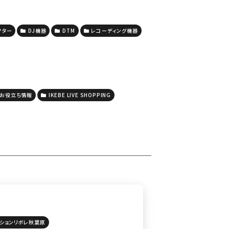
クター
DJ機器
DTM
レコーディング機器
お役立ち情報
IKEBE LIVE SHOPPING
ーションリボレ秋葉原