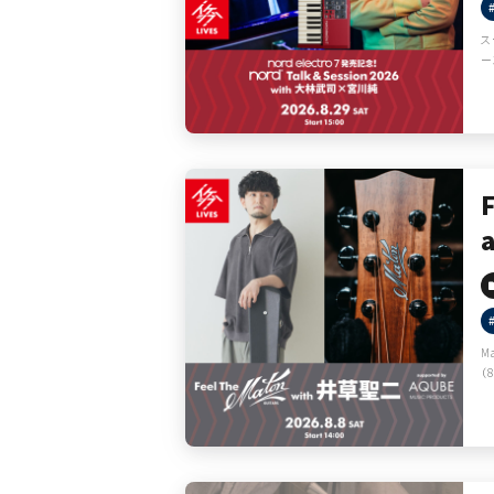
ス
ー
M
（