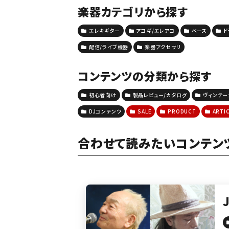
楽器カテゴリから探す
エレキギター
アコギ/エレアコ
ベース
ド
配信/ライブ機器
楽器アクセサリ
コンテンツの分類から探す
初心者向け
製品レビュー/カタログ
ヴィンテ
DJコンテンツ
SALE
PRODUCT
ARTI
合わせて読みたいコンテン