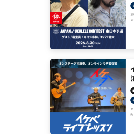
2
大
カ
新