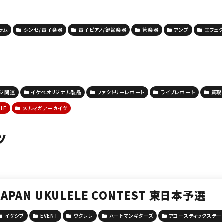
ラム
シンセ/電子楽器
電子ピアノ/鍵盤楽器
管楽器
アンプ
エフェ
ージ関連
イケベオリジナル製品
ファクトリーレポート
ライブレポート
買取
CLE
メルマガアーカイヴ
ツ
JAPAN UKULELE CONTEST 東日本予選
イケシブ
EVENT
ウクレレ
ハートマンギターズ
アコースティックステ