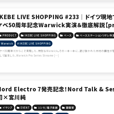
IKEBE LIVE SHOPPING #233｜ドイ
ケベ50周年記念Warwick実演＆徹底解説【pre
ーションリボレ秋葉原】
PRODUCT
IKEBE LIVE SHOPPING
ベース
ベースステーションリボレ秋
Warwick
IKEBE LIVE SHOPPING
ケベ50周年だからこそ実現した、特別なWarwick。その一本一本に、選び抜かれた木材の個性が
して誕生した、Warwick Pro Series Streame […]
Nord Electro 7発売記念！Nord Talk & Se
司×宮川純
イケシブ
EVENT
シンセ/電子楽器
鍵盤堂