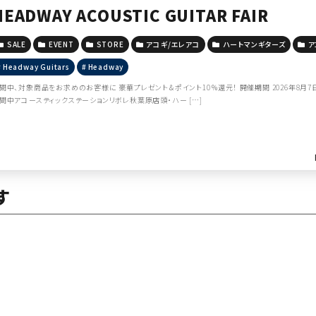
HEADWAY ACOUSTIC GUITAR FAIR
SALE
EVENT
STORE
アコギ/エレアコ
ハートマンギターズ
ア
Headway Guitars
Headway
間中、対象商品をお求めのお客様に 豪華プレゼント＆ポイント10％還元！ 開催期間 2026年8月7日（
間中アコースティックステーションリボレ秋葉原店頭・ハー […]
す