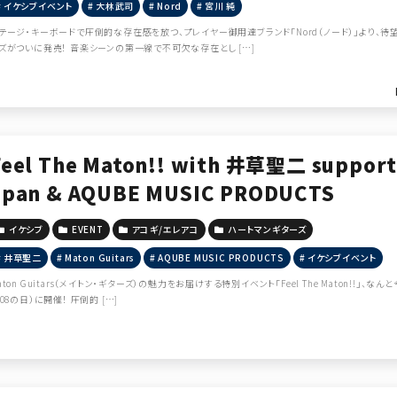
イケシブイベント
大林武司
Nord
宮川 純
テージ・キーボードで圧倒的な存在感を放つ、プレイヤー御用達ブランド「Nord（ノード）」より、待望のホ
ズがついに発売！ 音楽シーンの第一線で不可欠な存在とし […]
Feel The Maton!! with 井草聖二 supporte
apan & AQUBE MUSIC PRODUCTS
イケシブ
EVENT
アコギ/エレアコ
ハートマンギターズ
井草聖二
Maton Guitars
AQUBE MUSIC PRODUCTS
イケシブイベント
aton Guitars（メイトン・ギターズ）の魅力をお届けする特別イベント「Feel The Maton!!」、なん
808の日）に開催！ 圧倒的 […]