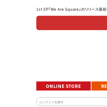
1st EP『We Are Square』の
ONLINE STORE
R