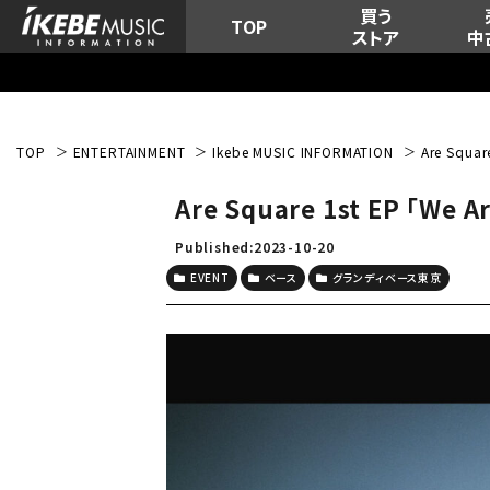
買う
TOP
ストア
中
TOP
ENTERTAINMENT
Ikebe MUSIC INFORMATION
Are Squar
Are Square 1st EP 「We A
Published:2023-10-20
EVENT
ベース
グランディベース東京