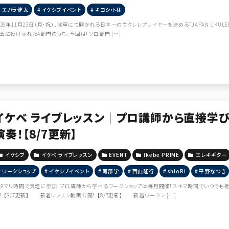
エバラ健太
イケシブイベント
キヨシ小林
026年11月23日（月・祝）、浅草にて開かれる日本一のウクレレプレイヤーを決める「JAPAN UKULEL
会に設けられた4部門のうち、今回は「ソロ部門 […]
イケベ ライブレッスン｜プロ講師から直接学び
演奏！【8/7更新】
イケシブ
イケベ ライブレッスン
EVENT
Ikebe PRIME
エレキギター
ワークショップ
イケシブイベント
阿部学
西山隆行
shioRi
平野なつき
タマリ時間で気軽に参加！プロ講師から学べるワークショップは毎月開催！スキマ時間でいつでも視
！ 【8/7更新】 新着レッスン動画公開！ 【8/7更新】 新着ワークシ […]