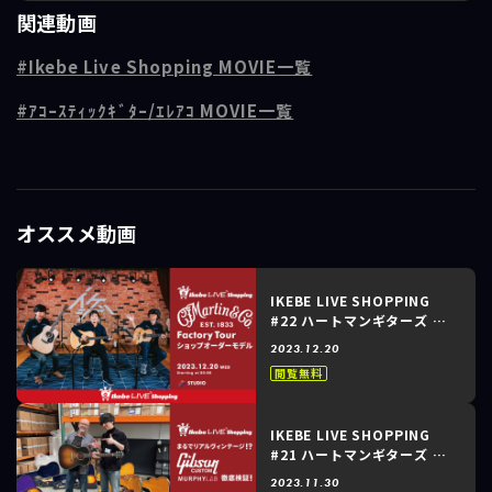
関連動画
クステーションリボレ秋葉原・馬場のこだわりがとことん詰まった
「CTM D-45 All Genuine Mahogany」をご紹介いたします。
Ikebe Live Shopping MOVIE一覧
過去、どのショップもオーダーしたことが無いであろう「オールマホガ
ｱｺｰｽﾃｨｯｸｷﾞﾀｰ/ｴﾚｱｺ MOVIE一覧
ニー」で製作されたD-45…一体どんなサウンドが奏でられるのか。生粋
のMartinファンである中野さんの忖度無しのコメントも必見です！
さらに、馬場オーダーのOM-45カスタムモデルや、現地を訪れた際に買
い付けてきたスペシャルな選定品も併せてチェック。
オススメ動画
----------------------------------------------------
＜出演＞
中野幸一（ギタリスト）
IKEBE LIVE SHOPPING
#22 ハートマンギターズ ～
馬場貴史（アコースティックステーションリボレ秋葉原）
Martin Factory Tourショ
秋田晃平（ハートマンギターズ）
2023.12.20
ップオーダーモデル～
閲覧無料
初回放送日時：2024/01/31
会場：イケシブSTUDIO
IKEBE LIVE SHOPPING
#21 ハートマンギターズ ～
まるでリアルヴィンテー
2023.11.30