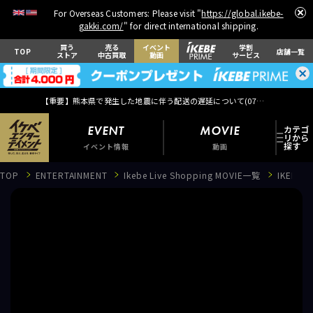
For Overseas Customers: Please visit "
https://global.ikebe-
gakki.com/
" for direct international shipping.
買う
売る
イベント
学割
TOP
店舗一覧
ストア
中古買取
動画
サービス
【重要】熊本県で発生した地震に伴う配送の遅延について(
07月29日
更新)
EVENT
MOVIE
イベント情報
動画
TOP
ENTERTAINMENT
Ikebe Live Shopping MOVIE一覧
IKEBE
EVENT
イベント情報
MOVIE
動画