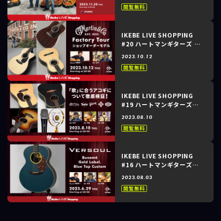
ジ！？Gibson Acoustic
閲覧無料
Murphy Lab 徹底検証！～
IKEBE LIVE SHOPPING
#20 ハートマンギターズ ～
Martin Factory Tourショ
2023.10.12
ップオーダーモデル～
閲覧無料
IKEBE LIVE SHOPPING
#19 ハートマンギターズ～
「歌」に合うアコギについて
2023.08.10
徹底検証！～
閲覧無料
IKEBE LIVE SHOPPING
#16 ハートマンギターズ～
Versoul Buxom6 Gold
2023.08.03
Label. Blue Top Custom
閲覧無料
～