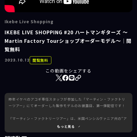
Ikebe Live Shopping
IKEBE LIVE SHOPPING #20 ハートマンギターズ ～
Martin Factory Tourショップオーダーモデル～｜閲
覧無料
閲覧無料
2023.10.12
この動画をシェアする
昨年イケベのアコギ専任スタッフが参加した「マーティン・ファクトリ
ーツアー」にてオーダーした製作モデルのお披露目、第一弾配信です！
「マーティン・ファクトリーツアー」は、米国ペンシルヴァニア州の“ア
コースティックギターの聖地”ナザレス・マーティン・ファクトリーにて
もっと見る
木材の選定を行い製作を行うスペシャルな企画。