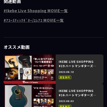
関連動画
今回は先陣を切って到着した特別なモデルたちの中から、こだわりのオ
Ikebe Live Shopping MOVIE一覧
ールローズ仕様「D-28」をギタリストの中野幸一さんに思う存分“鳴ら
して”いただきご紹介！
ｱｺｰｽﾃｨｯｸｷﾞﾀｰ/ｴﾚｱｺ MOVIE一覧
さらに、ファクトリーツアーの参加ディーラーのみがオーダー可能な
「ファクトリー・プロモーションオーダー」として特別プログラムで製
作された「CTM OMC-28」の入荷第一弾モデル、カスタムショップの真
髄が遺憾なく発揮されたスペシャルなフラッグシップカスタムモデルも
オススメ動画
併せてご紹介してまいります。
----------------------------------------------------
＜出演＞
IKEBE LIVE SHOPPING
#19 ハートマンギターズ～
中野幸一（ギタリスト）
「歌」に合うアコギについて
石河（ハートマンギターズ）
2023.08.10
徹底検証！～
閲覧無料
初回放送日時： 2023/10/12
会場：イケシブSTUDIO
IKEBE LIVE SHOPPING
#16 ハートマンギターズ～
Versoul Buxom6 Gold
2023.08.03
Label. Blue Top Custom
閲覧無料