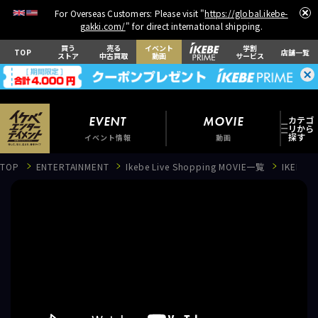
For Overseas Customers: Please visit "
https://global.ikebe-
gakki.com/
" for direct international shipping.
買う
売る
イベント
学割
TOP
店舗一覧
ストア
中古買取
動画
サービス
EVENT
MOVIE
イベント情報
動画
TOP
ENTERTAINMENT
Ikebe Live Shopping MOVIE一覧
IKEBE
EVENT
イベント情報
MOVIE
動画