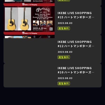
～
IKEBE LIVE SHOPPING
#15 ハートマンギターズ～
Martin Custom Shop
2023.08.03
Premium Sitka Top
閲覧無料
Custom D-28 & 000-28～
IKEBE LIVE SHOPPING
#12 ハートマンギターズ～
Enfini Custom Works
2023.08.03
Special Collaboration
閲覧無料
Model～
IKEBE LIVE SHOPPING
#10 ハートマンギターズ～
Martin Custom Shop
2023.08.03
Premium Sitka Top
閲覧無料
Custom～