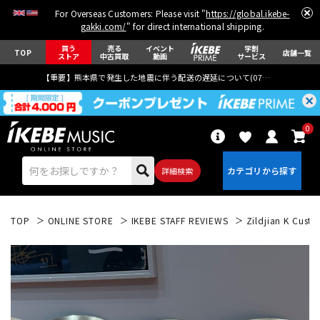
For Overseas Customers: Please visit "
https://global.ikebe-
gakki.com/
" for direct international shipping.
買う
売る
イベント
学割
TOP
店舗一覧
ストア
中古買取
動画
サービス
【重要】熊本県で発生した地震に伴う配送の遅延について(
07月29日
更新)
0
詳細検索
TOP
ONLINE STORE
IKEBE STAFF REVIEWS
Zildjian K Cust
エレキギター
アコギ/エレアコ