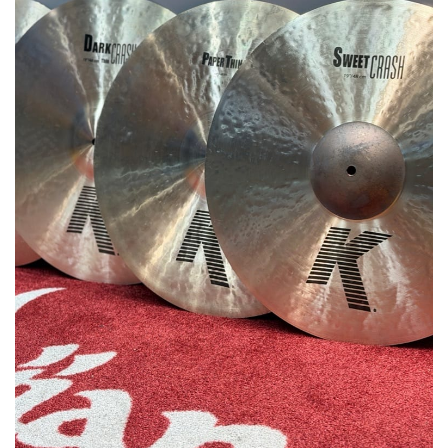
ベース
ウクレレ
ドラム
パーカッション
キーボード
電子ピアノ
管楽器
その他楽器
アンプ
エフェクター
DJ機器
DTM