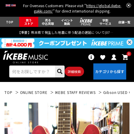
For Overseas Customers: Please visit "
https://global.ikebe-
gakki.com/
" for direct international shipping.
買う
売る
イベント
学割
TOP
店舗一覧
ストア
中古買取
動画
サービス
【重要】熊本県で発生した地震に伴う配送の遅延について(
07月29日
更新)
0
詳細検索
TOP
ONLINE STORE
IKEBE STAFF REVIEWS
Gibson USED 中古
エレキギター
アコギ/エレアコ