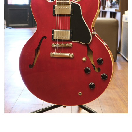
ベース
ウクレレ
ドラム
パーカッション
キーボード
電子ピアノ
管楽器
その他楽器
アンプ
エフェクター
DJ機器
DTM