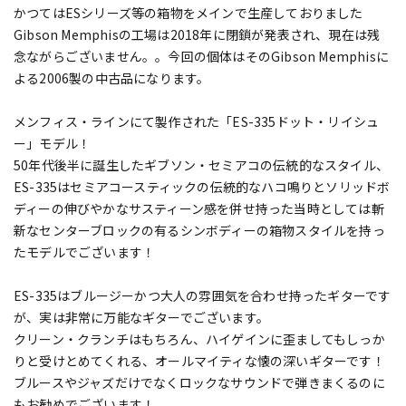
かつてはESシリーズ等の箱物をメインで生産しておりました
Gibson Memphisの工場は2018年に閉鎖が発表され、現在は残
念ながらございません。。今回の個体はそのGibson Memphisに
よる2006製の中古品になります。
メンフィス・ラインにて製作された「ES-335ドット・リイシュ
ー」モデル！
50年代後半に誕生したギブソン・セミアコの伝統的なスタイル、
ES-335はセミアコースティックの伝統的なハコ鳴りとソリッドボ
ディーの伸びやかなサスティーン感を併せ持った当時としては斬
新なセンターブロックの有るシンボディーの箱物スタイルを持っ
たモデルでございます！
ES-335はブルージーかつ大人の雰囲気を合わせ持ったギターです
が、実は非常に万能なギターでございます。
クリーン・クランチはもちろん、ハイゲインに歪ましてもしっか
りと受けとめてくれる、オールマイティな懐の深いギターです！
ブルースやジャズだけでなくロックなサウンドで弾きまくるのに
もお勧めでございます！