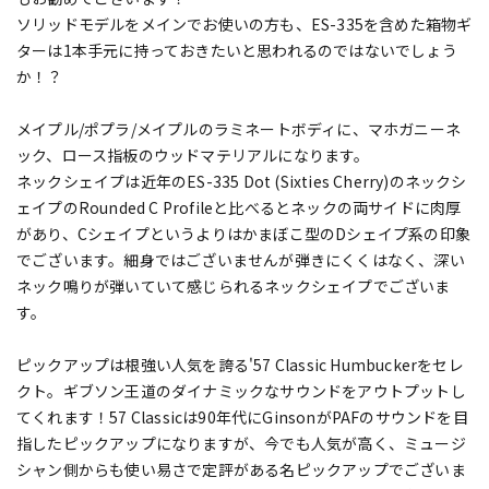
ソリッドモデルをメインでお使いの方も、ES-335を含めた箱物ギ
ターは1本手元に持っておきたいと思われるのではないでしょう
か！？
メイプル/ポプラ/メイプルのラミネートボディに、マホガニーネ
ック、ロース指板のウッドマテリアルになります。
ネックシェイプは近年のES-335 Dot (Sixties Cherry)のネックシ
ェイプのRounded C Profileと比べるとネックの両サイドに肉厚
があり、Cシェイプというよりはかまぼこ型のDシェイプ系の印象
でございます。細身ではございませんが弾きにくくはなく、深い
ネック鳴りが弾いていて感じられるネックシェイプでございま
す。
ピックアップは根強い人気を誇る'57 Classic Humbuckerをセレ
クト。ギブソン王道のダイナミックなサウンドをアウトプットし
てくれます！57 Classicは90年代にGinsonがPAFのサウンドを目
指したピックアップになりますが、今でも人気が高く、ミュージ
シャン側からも使い易さで定評がある名ピックアップでございま