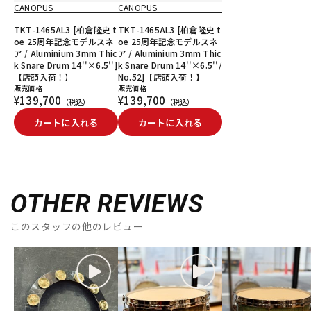
CANOPUS
CANOPUS
TKT-1465AL3 [柏倉隆史 t
TKT-1465AL3 [柏倉隆史 t
oe 25周年記念モデルスネ
oe 25周年記念モデルスネ
ア / Aluminium 3mm Thic
ア / Aluminium 3mm Thic
k Snare Drum 14''×6.5'']
k Snare Drum 14''×6.5''/
【店頭入荷！】
No.52]【店頭入荷！】
販売価格
販売価格
¥139,700
¥139,700
（税込）
（税込）
カートに入れる
カートに入れる
OTHER REVIEWS
このスタッフの他のレビュー