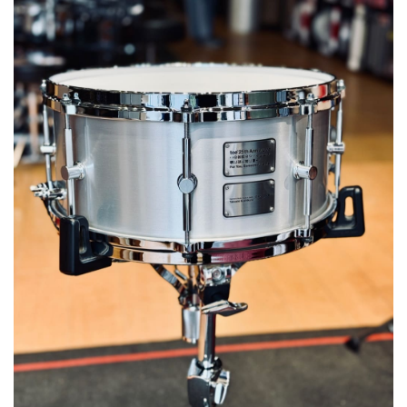
ベース
ウクレレ
ドラム
パーカッション
キーボード
電子ピアノ
管楽器
その他楽器
アンプ
エフェクター
DJ機器
DTM