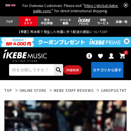
For Overseas Customers: Please visit "
https://global.ikebe-
gakki.com/
" for direct international shipping.
買う
売る
イベント
学割
TOP
店舗一覧
ストア
中古買取
動画
サービス
【重要】熊本県で発生した地震に伴う配送の遅延について(
07月29日
更新)
0
詳細検索
TOP
ONLINE STORE
IKEBE STAFF REVIEWS
CANOPUS TKT-
エレキギター
アコギ/エレアコ