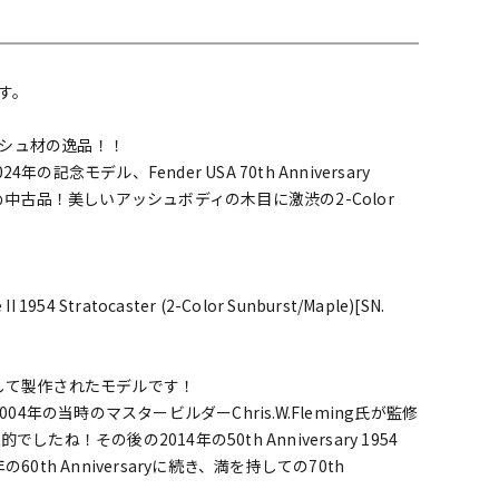
配信/ライブ
楽器アクセサ
機器
リ
です。
シュ材の逸品！！
念モデル、Fender USA 70th Anniversary
asterのお勧め中古品！美しいアッシュボディの木目に激渋の2-Color
I 1954 Stratocaster (2-Color Sunburst/Maple)[SN.
記念して製作されたモデルです！
えば、2004年の当時のマスタービルダーChris.W.Fleming氏が監修
rも印象的でしたね！その後の2014年の50th Anniversary 1954
の60th Anniversaryに続き、満を持しての70th