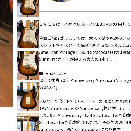
DTM オンラ
レコーディン
イン納品
グ機器
こんにちは、イケベリユースIKEBUKURO 向井
ジ
今回ご紹介致しますのは、大人を誘う魅惑のアッ
ストラトキャスターの生誕70周年記念を祝った2024年の記
American Vintage II 1954 Stratoc
Sunburstカラーが映える大人の1本です！
■Fender USA
USED 中古 70th Anniversary American Vintage I
V704224]
2024年に「STRATOCASTER」の70周年を
1954 StratocasterのAnniversary物と言
した50th Anniversary 1954 Stratocaste
Stratocasterも印象的でしたね！その後の2014年
Anniversary 1954 Stratocasterになります！！