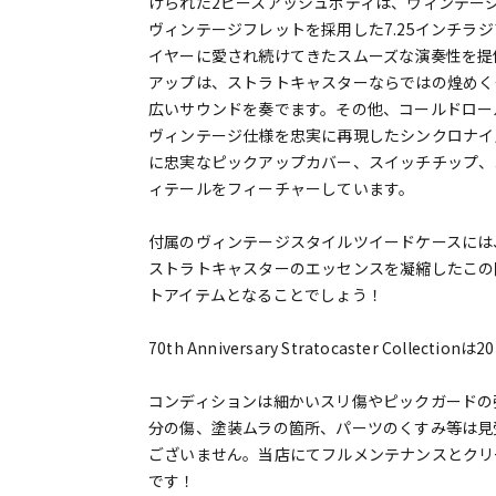
げられた2ピースアッシュボディは、ヴィンテー
ヴィンテージフレットを採用した7.25インチラ
イヤーに愛され続けてきたスムーズな演奏性を提供します。70th
アップは、ストラトキャスターならではの煌めく
広いサウンドを奏でます。その他、コールドロー
ヴィンテージ仕様を忠実に再現したシンクロナイズド
に忠実なピックアップカバー、スイッチチップ、コ
ィテールをフィーチャーしています。
付属のヴィンテージスタイルツイードケースには
ストラトキャスターのエッセンスを凝縮したこの
トアイテムとなることでしょう！
70th Anniversary Stratocaster Colle
コンディションは細かいスリ傷やピックガードの
分の傷、塗装ムラの箇所、パーツのくすみ等は見
ございません。当店にてフルメンテナンスとクリ
です！