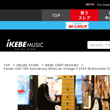
For Overs
買う
TOP
ストア
中
TOP
ONLINE STORE
IKEBE STAFF REVIEWS
アコギ/エレ
Fender USA 70th Anniversary American Vintage II 1954 Stratocaste
エレキギター
アコ
キーボード
電子ピアノ