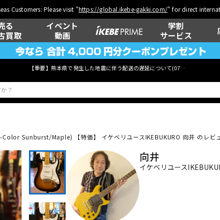
eas Customers: Please visit "
https://global.ikebe-gakki.com/
" for direct intern
売る
イベント
学割
古買取
動画
サービス
【重要】熊本県で発生した地震に伴う配送の遅延について(
07月29日
更新)
r (2-Color Sunburst/Maple) 【特価】
イケベリユースIKEBUKURO 向井 のレビュー
ベース
ウクレレ
向井
イケベリユースIKEBUKU
管楽器
その他楽器