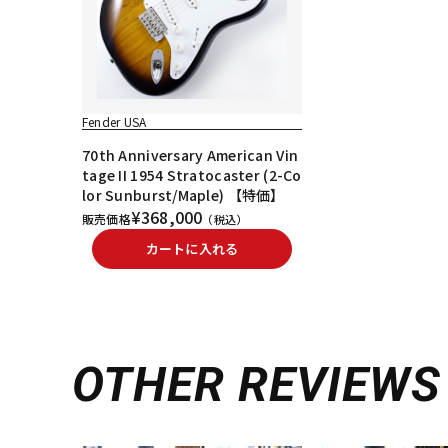
Fender USA
70th Anniversary American Vin
tage II 1954 Stratocaster (2-Co
lor Sunburst/Maple) 【特価】
¥368,000
販売価格
（税込）
カートに入れる
OTHER REVIEWS