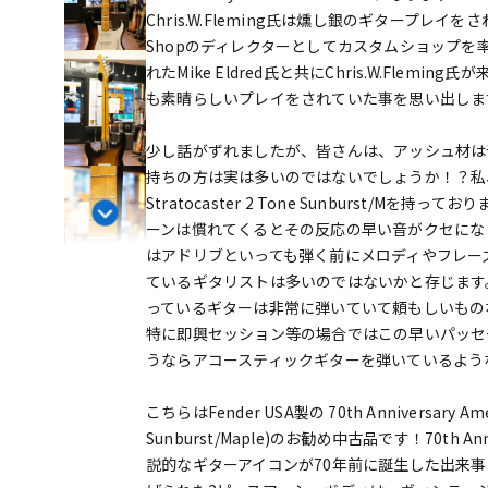
Chris.W.Fleming氏は燻し銀のギタープレイを
Shopのディレクターとしてカスタムショップを率いて
れたMike Eldred氏と共にChris.W.Fl
も素晴らしいプレイをされていた事を思い出しま
少し話がずれましたが、皆さんは、アッシュ材は
持ちの方は実は多いのではないでしょうか！？私、向井も1
Stratocaster 2 Tone Sunburst
ーンは慣れてくるとその反応の早い音がクセにな
はアドリブといっても弾く前にメロディやフレー
ているギタリストは多いのではないかと存じます
っているギターは非常に弾いていて頼もしいもの
特に即興セッション等の場合ではこの早いパッセ
うならアコースティックギターを弾いているよう
こちらはFender USA製の 70th Anniversary America
Sunburst/Maple)のお勧め中古品です！70th Anniver
説的なギターアイコンが70年前に誕生した出来