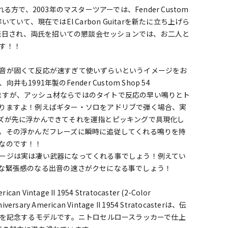
される方で、2003年のマスターツアーでは、Fender Custom
いて、現在ではEl Carbon Guitarを新たに立ち上げら
eming氏が来日され、両氏を招いての懇談会セッションでは、お二人と
す！！
音が固くて反応が速すぎて使いずらいというイメージをお
991年製のFender Custom Shop 54
/Mを持っておりますが、アッシュ材ならではのタイトで反応の早い鳴りとト
りますよ！例えばギター・ソロをアドリブで弾く場合、実
ズが先に浮かんできてそれを運指とピッキングで具現化し
。その浮かんだフレーズに瞬時に追従してくれる鳴りを持
なのです！！
ージは実は凄い武器になってくれる事でしょう！例えてい
な緊張感のなる出音の速さがクセになる事でしょう！
n Vintage II 1954 Stratocaster (2-Color
sary American Vintage II 1954 Stratocasterは、伝
事を記念するモデルです。ニトロセルロースラッカーで仕上