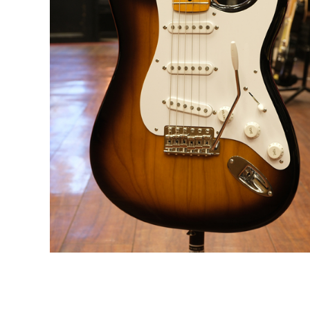
DJ機器
DTM
中古
ヴィンテー