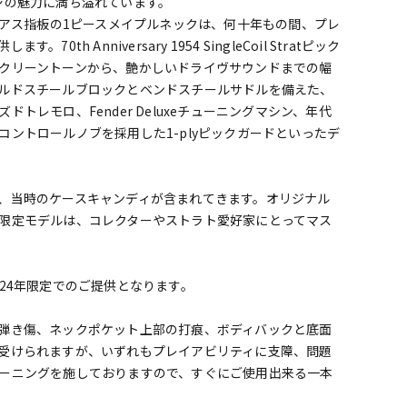
ジの魅力に満ち溢れています。
ジアス指板の1ピースメイプルネックは、何十年もの間、プレ
 Anniversary 1954 SingleCoil Stratピック
クリーントーンから、艶かしいドライヴサウンドまでの幅
ルドスチールブロックとベンドスチールサドルを備えた、
トレモロ、Fender Deluxeチューニングマシン、年代
ントロールノブを採用した1-plyピックガードといったデ
、当時のケースキャンディが含まれてきます。オリジナル
限定モデルは、コレクターやストラト愛好家にとってマス
ctionは2024年限定でのご提供となります。
弾き傷、ネックポケット上部の打痕、ボディバックと底面
受けられますが、いずれもプレイアビリティに支障、問題
ーニングを施しておりますので、すぐにご使用出来る一本