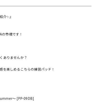
配信/ライブ
楽器アクセサ
機器
リ
紹介✨』
RAの市橋です！
くありませんか？
感を楽しめるこちらの練習パッド！
 Drummer～ [PP-09DB]