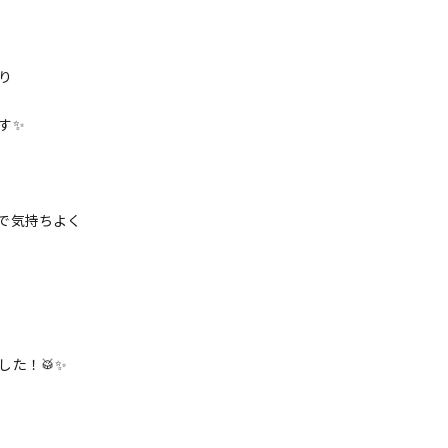
り
す✨
で気持ちよく
た！🥁✨