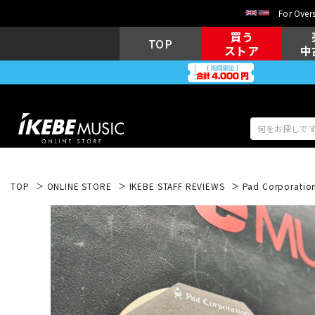
For Overs
買う
TOP
ストア
中
TOP
ONLINE STORE
IKEBE STAFF REVIEWS
Pad Corporation
アコギ/エレ
エレキギター
アコ
キーボード
電子ピアノ