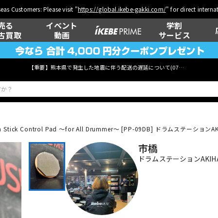
eas Customers: Please visit "
https://global.ikebe-gakki.com/
" for direct intern
売る
イベント
学割
古買取
動画
サービス
【重要】熊本県で発生した地震に伴う配送の遅延について(
07月29日
更新)
 Stick Control Pad ～for All Drummer～ [PP-09DB]
ドラムステーションAKIH
ベース
ウクレレ
市橋
ドラムステーションAKIHA
管楽器
その他楽器