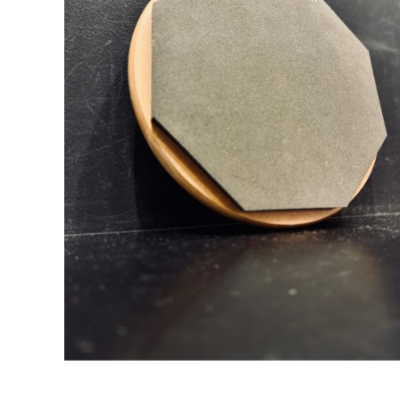
DJ機器
DTM
中古
ヴィンテー