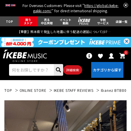
For Overseas Customers: Please visit "
https://global.ikebe-
gakki.com/
" for direct international shipping.
買う
売る
イベント
学割
TOP
店舗一覧
ストア
中古買取
動画
サービス
【重要】熊本県で発生した地震に伴う配送の遅延について(
07月29日
更新)
0
詳細検索
TOP
ONLINE STORE
IKEBE STAFF REVIEWS
Ibanez BTB805M
エレキギター
アコギ/エレアコ