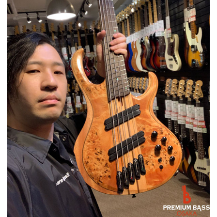
ベース
ウクレレ
ドラム
パーカッション
キーボード
電子ピアノ
管楽器
その他楽器
アンプ
エフェクター
DJ機器
DTM