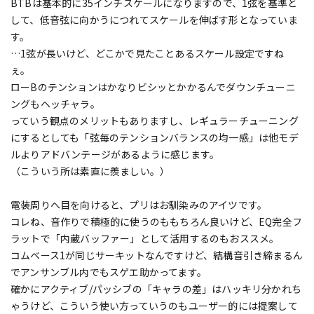
BTBは基本的に35インチスケールになりますので、1弦を基準と
して、低音弦に向かうにつれてスケールを伸ばす形となっていま
す。
…1弦が長いけど、どこかで見たことあるスケール設定ですね
ぇ。
ローBのテンションはかなりビシッとかかるんでダウンチューニ
ングもヘッチャラ。
っていう観点のメリットもありますし、レギュラーチューニング
にするとしても「弦毎のテンションバランスの均一感」は他モデ
ルよりアドバンテージがあるように感じます。
（こういう所は素直に羨ましい。）
電装周りへ目を向けると、プリはお馴染みのアイツです。
コレね、音作りで積極的に使うのももちろん良いけど、EQ完全フ
ラットで「内蔵バッファー」として活用するのもおススメ。
コムベース1が同じサーキットなんですけど、結構音引き締まるん
でアンサンブル内でもスゲエ助かってます。
確かにアクティブ/パッシブの「キャラの差」はハッキリ分かれち
ゃうけど、こういう使い方っていうのもユーザー的には提案して