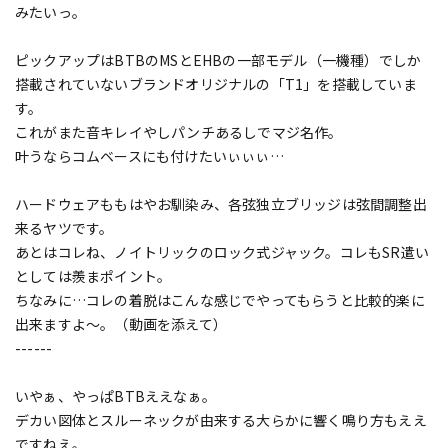
みたいっ。
ピックアップはBTBのMSとEHBの一部モデル（一機種）でしか
搭載されていないブランドオリジナルの「T1」を搭載していま
す。
これがまた音キレイやしパンチあるしでマジ名作。
叶うならコムベースにも付けたいぃぃぃ…
ハードウェアももはやお馴染み、各弦独立ブリッジは弦間調整出
来るヤツです。
あとはコレね、ノイトリックのロック式ジャック。コレもSR遣い
としては羨まポイント。
ちなみに…コレの着脱はこんな感じでやってもらうと比較的楽に
出来ますよ～。（動画を添えて）
------
いやぁ、やっぱBTBええなぁ。
デカい図体とスルーネックが由来する大らかに響く鳴り方もええ
ですねえ。