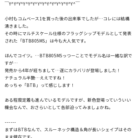
￣Y^Y^Y^Y^Y^Y^Y^Y^Y^Y^Y^Y^Y^Y^￣
小村もコムベース1を買った後の出来事でしたが…コレには結構
湧きました。
その時にマルチスケール仕様のフラッグシップモデルとして発表
された「BTB805MS」は今も大人気です。
ほんでコイツ。…BTB805MSっつーことでモデル名は一緒な訳で
すが…
発売から4年が経ちまして…遂にカラバリが登場しました！
ナチュラル半艶…ええですね！
めっちゃ「BTB」って感じします！
ある程度定着も進んでいるモデルですが、新色登場っていういい
機会なんで、おさらいとして各部迫ってみましょかね。
------
まずはBTBなんで、スルーネック構造＆角が長いシェイプはその
まま健在です。