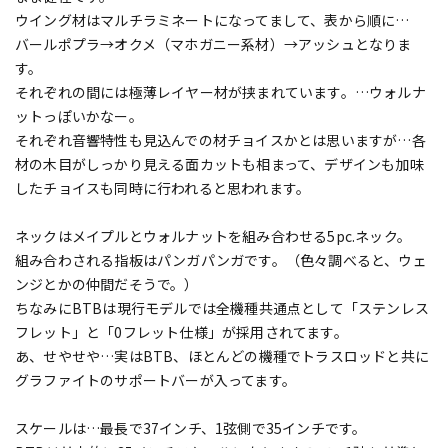
ウイング材はマルチラミネートになってまして、表から順に…
バールポプラ→オクメ（マホガニー系材）→アッシュとなりま
す。
それぞれの間には極薄レイヤー材が挟まれています。…ウォルナ
ットっぽいかなー。
それぞれ音響特性も見込んでの材チョイスかとは思いますが…各
材の木目がしっかり見える面カットも相まって、デザインも加味
したチョイスも同時に行われると思われます。
ネックはメイプルとウォルナットを組み合わせる5pc.ネック。
組み合わされる指板はパンガパンガです。（色々調べると、ウェ
ンジとかの仲間だそうで。）
ちなみにBTBは現行モデルでは全機種共通点として「ステンレス
フレット」と「0フレット仕様」が採用されてます。
あ、せやせや…実はBTB、ほとんどの機種でトラスロッドと共に
グラファイトのサポートバーが入ってます。
スケールは…最長で37インチ、1弦側で35インチです。