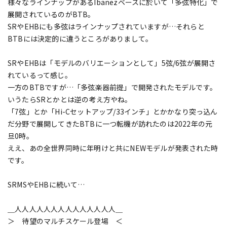
様々なラインナップがあるIbanezベースに於いて「多弦特化」で
展開されているのがBTB。
SRやEHBにも多弦はラインナップされていますが…それらと
BTBには決定的に違うところがありまして。
SRやEHBは「モデルのバリエーションとして」5弦/6弦が展開さ
れているって感じ。
一方のBTBですが…「多弦楽器前提」で開発されたモデルです。
いうたらSRとかとは逆の考え方やね。
「7弦」とか「Hi-Cセットアップ/33インチ」とかかなり突っ込ん
だ分野で展開してきたBTBに一つ転機が訪れたのは2022年の元
旦0時。
ええ、あの全世界同時に年明けと共にNEWモデルが発表された時
です。
SRMSやEHBに続いて…
＿人人人人人人人人人人人人人人＿
＞ 待望のマルチスケール登場 ＜