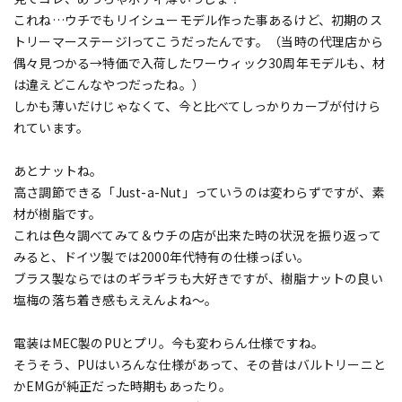
これね…ウチでもリイシューモデル作った事あるけど、初期のス
トリーマーステージIってこうだったんです。（当時の代理店から
偶々見つかる→特価で入荷したワーウィック30周年モデルも、材
は違えどこんなやつだったね。）
しかも薄いだけじゃなくて、今と比べてしっかりカーブが付けら
れています。
あとナットね。
高さ調節できる「Just-a-Nut」っていうのは変わらずですが、素
材が樹脂です。
これは色々調べてみて＆ウチの店が出来た時の状況を振り返って
みると、ドイツ製では2000年代特有の仕様っぽい。
ブラス製ならではのギラギラも大好きですが、樹脂ナットの良い
塩梅の落ち着き感もええんよね～。
電装はMEC製のPUとプリ。今も変わらん仕様ですね。
そうそう、PUはいろんな仕様があって、その昔はバルトリーニと
かEMGが純正だった時期もあったり。