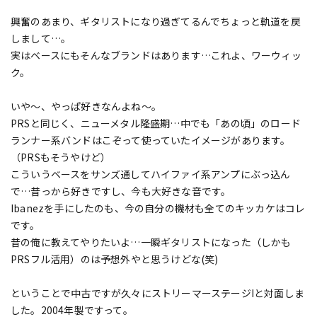
興奮のあまり、ギタリストになり過ぎてるんでちょっと軌道を戻
しまして…。
実はベースにもそんなブランドはあります…これよ、ワーウィッ
ク。
いや～、やっぱ好きなんよね～。
PRSと同じく、ニューメタル隆盛期…中でも「あの頃」のロード
ランナー系バンドはこぞって使っていたイメージがあります。
（PRSもそうやけど）
こういうベースをサンズ通してハイファイ系アンプにぶっ込ん
で…昔っから好きですし、今も大好きな音です。
Ibanezを手にしたのも、今の自分の機材も全てのキッカケはコレ
です。
昔の俺に教えてやりたいよ…一瞬ギタリストになった（しかも
PRSフル活用）のは予想外やと思うけどな(笑)
ということで中古ですが久々にストリーマーステージIと対面しま
した。2004年製ですって。