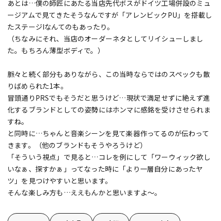
あとは…僕の師匠にあたる当店先代ボスがドイツ工場併設のミュ
ージアムで見てきたそうなんですが「アレンビックPU」を搭載し
たステージIなんてのもあったり。
（ちなみにそれ、当店のオーダーネタとしてリイシューしまし
た。もちろん薄型ボディで。）
脈々と続く部分もありながら、この当時ならではのスペックも散
りばめられた1本。
冒頭通りPRSでもそうだと思うけど…現状で満足せずに絶えず進
化するブランドとしての姿勢にはホンマに感銘を受けさせられま
すね。
と同時に…ちゃんと音楽シーンを見て楽器作ってるのが伝わって
きます。（他のブランドもそうやろうけど）
「そういう視点」で見ると…コレを例にして「ワーウィック欲し
いなぁ、探すかぁ」ってなった時に「より一層自分にあったヤ
ツ」を見つけやすいと思います。
そんな楽しみ方も…ええもんかと思いますよ～。