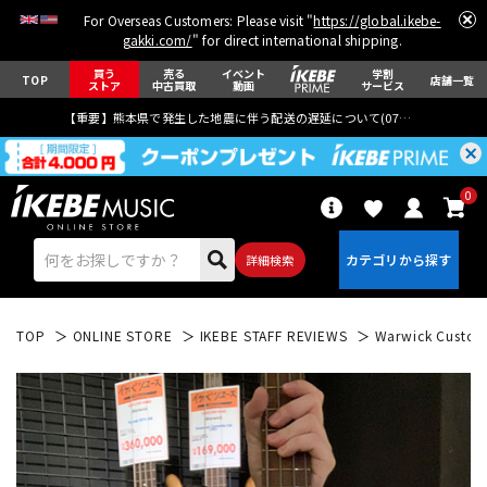
For Overseas Customers: Please visit "
https://global.ikebe-
gakki.com/
" for direct international shipping.
買う
売る
イベント
学割
TOP
店舗一覧
ストア
中古買取
動画
サービス
【重要】熊本県で発生した地震に伴う配送の遅延について(
07月29日
更新)
0
詳細検索
TOP
ONLINE STORE
IKEBE STAFF REVIEWS
Warwick Custom 
エレキギター
アコギ/エレアコ