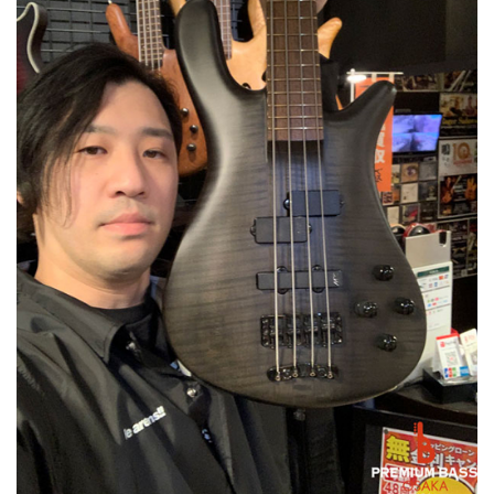
ベース
ウクレレ
ドラム
パーカッション
キーボード
電子ピアノ
管楽器
その他楽器
アンプ
エフェクター
DJ機器
DTM