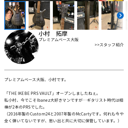
DTM オンライン納品
レコーディング機器
配信/ライブ機器
楽器アクセサリ
小村 拓摩
プレミアムベース大阪
>>スタッフ紹介
中古
ヴィンテージ
プレミアムベース大阪、小村です。
「THE IKEBE PRS VAULT」オープンしましたねぇ。
私小村、今でこそIbanez大好きマンですが…ギタリスト時代は相
棒が2本のPRSでした。
（2016年製のCustom24と2007年製のMcCartyです。何れも今や
全く弾いてないですが、思い出と共に大切に保管しています。）