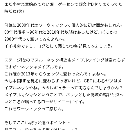
まだ小村楽器始めてない頃…ゲーセンで頭文字Dやりまくってた
時だね(笑)
何気に2000年代のワーウィックって個人的に初対面かもしれん。
80年代後半～90年代と2010年代以降はあったけど、ぽっかり
2000年代って空いてるんよね～。
イイ機会ですし、ログとして残しつつ各部見てみましょう。
ステージIなのでスルーネック構造＆メイプルウイングは変わらず
ですが…ネックはメイプルです。
これ確か2013年からウェンジに変わったんですよね～。
今も本国HPを見るに変わらずっぽいけど、GBTにおるヤツはメ
イプルネックやね。今のレギュラーって両方なんでしょうかね？
メイプルマシマシということで、パリッとした高域の輪郭と深～
いところが鳴ってるローがサイコーにイイ。
これぞワーウィックって感じね。
そしてここは現行と違うポイント…
見てコレ、めっちゃボディ薄いっしょ？