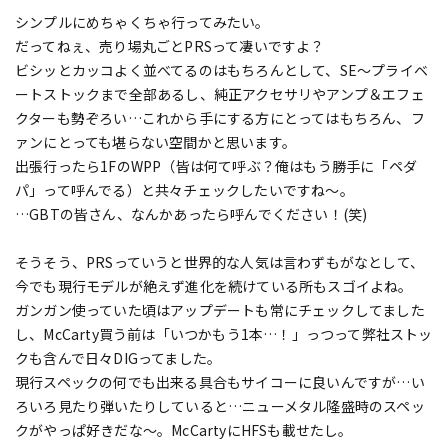
シンプルにめちゃくちゃ行ってみたい。
だってねぇ、売り場丸ごとPRSって凄いですよ？
ビシッとカッコよく並べてるのはもちろんとして、SE～プライベ
ートストックまで全部あるし、純正アクセサリやアンプ＆エフェ
クターも勢ぞろい…これから手にする方にとってはもちろん、フ
ァンにとっても堪らない空間かと思います。
出張行ったら1FのWPP（皆は何て呼ぶ？俺はもう勝手に「ペダ
パ」って呼んでる）と共々チェックしたいですね～。
…GBTの皆さん、なんかあったら呼んでください！(笑)
そうそう、PRSっていうと世界的な人気は言わずもがなとして、
今でも現行モデルが絶えず進化を続けている所もスゴイよね。
ガンガン使っていた頃はアップデートも常にチェックしてました
し、McCarty買う前は「いつかもう1本…！」っつって弊社ストッ
クも含んで日々DIGってました。
現行スペックの何でも出来る具合もサイコーに良いんですが…い
ろいろ見たり弾いたりしていると…ニューメタル隆盛時のスペッ
クがやっぱ好きだな～。McCartyにHFSも載せたし。