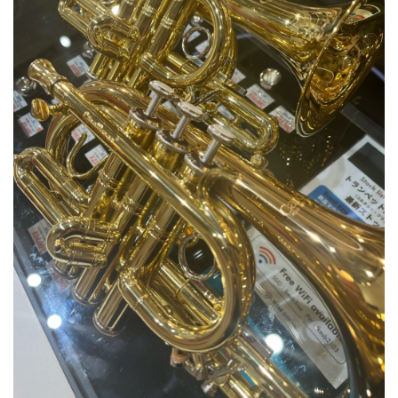
ベース
ウクレレ
ドラム
パーカッション
キーボード
電子ピアノ
管楽器
その他楽器
アンプ
エフェクター
DJ機器
DTM