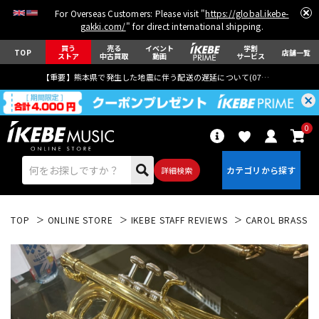
For Overseas Customers: Please visit "
https://global.ikebe-
gakki.com/
" for direct international shipping.
買う
売る
イベント
学割
TOP
店舗一覧
ストア
中古買取
動画
サービス
【重要】熊本県で発生した地震に伴う配送の遅延について(
07月29日
更新)
0
詳細検索
TOP
ONLINE STORE
IKEBE STAFF REVIEWS
CAROL BRAS
エレキギター
アコギ/エレアコ