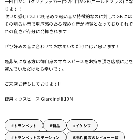
一回目がCL (クリアラッカー)で2回目がGB(ゴールドブラス)にな
ります！
吹いた感じはCLは明るめで軽い音が特徴的なのに対してGBには
その明るい音で重厚感のある深めな音が特徴となっておりそれぞ
れの良さが存分に発揮されます！
ぜひ好みの音に合わせてお求めいただければと思います！
是非気になる方は御自身のマウスピースをお持ち頂き店頭に足を
運んでいただけたら幸いです。
ご来店お待ちしております!!
使用マウスピース Giardinelli 10M
トランペット
新品
イケシブ
トランペットステーション
椎名 偉吹のレビュー一覧