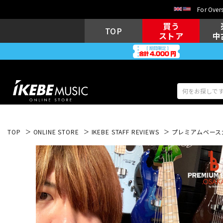
For Overs
買う
TOP
ストア
中
TOP
ONLINE STORE
IKEBE STAFF REVIEWS
プレミアムベース大阪
アコギ/エレ
エレキギター
アコ
キーボード
電子ピアノ