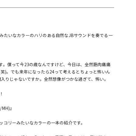
配信/ライブ
楽器アクセサ
機器
リ
みたいなカラーのハリのある自然なJBサウンドを奏でる一
す。僕って今23の歳なんですけど、今日は、全然筋肉痛痛
笑)。でも来年になったら24って考えるとちょっと怖いん
仲間入りじゃないですか。全然想像がつかな過ぎて、怖い。
！
M/MH)』
ッコリーみたいなカラーの一本の紹介です。