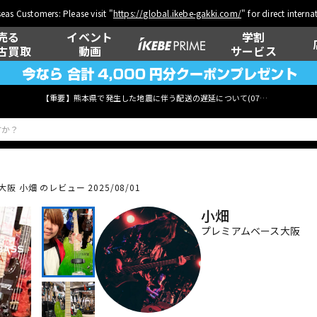
eas Customers: Please visit "
https://global.ikebe-gakki.com/
" for direct intern
売る
イベント
学割
古買取
動画
サービス
【重要】熊本県で発生した地震に伴う配送の遅延について(
07月29日
更新)
 小畑 のレビュー 2025/08/01
ベース
ウクレレ
小畑
プレミアムベース大阪
管楽器
その他楽器