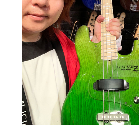
DJ機器
DTM
中古
ヴィンテー