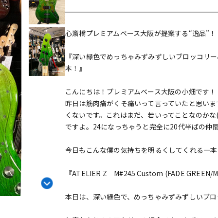
DTM オンラ
レコーディン
イン納品
グ機器
心斎橋プレミアムベース大阪が提案する“逸品”！
ジ
『深い緑色でめっちゃみずみずしいブロッコリー
本！』
こんにちは！プレミアムベース大阪の小畑です！
昨日は筋肉痛がくそ痛いって言っていたと思いま
くないです。これはまだ、若いってことなのかな(
ですよ。24になっちゃうと完全に20代半ばの
今日もこんな僕の気持ちを明るくしてくれる一本
『ATELIER Z M#245 Custom (FADE GREEN/
本日は、深い緑色で、めっちゃみずみずしいブロ