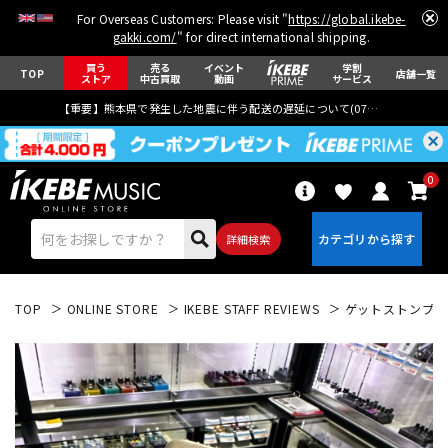
For Overseas Customers: Please visit "
https://global.ikebe-
gakki.com/
" for direct international shipping.
買う
売る
イベント
学割
TOP
店舗一覧
ストア
中古買取
動画
サービス
【重要】熊本県で発生した地震に伴う配送の遅延について(
07月29日
更新)
0
詳細検索
TOP
ONLINE STORE
IKEBE STAFF REVIEWS
ゲットストンプ 岡部
エレキギター
アコギ/エレアコ