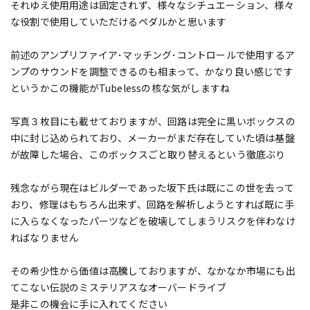
それゆえ使用用途は固定されず、様々なシチュエーション、様々
な役割で使用していただけるペダルかと思います
前述のアンプリファイア･マッチング･コントロールで使用するア
ンプのサウンドを調整できるのも相まって、かなり良い感じです
というかこの機能がTubelessの核な気がしますね
写真３枚目にも載せておりますが、回路は完全に黒いボックスの
中に封じ込められており、メーカーがまだ存在していた頃は基盤
が故障した場合、このボックスごと取り替えるという徹底ぶり
残念ながら現在はビルダーであった坂下氏は既にこの世を去って
おり、修理はもちろん出来ず、回路を解析しようとすれば既に手
に入らなくなったパーツなどを破壊してしまうリスクを伴わなけ
ればなりません
その希少性から価値は高騰しておりますが、なかなか市場にも出
てこない伝説のミステリアスなオーバードライブ
是非この機会に手に入れてください