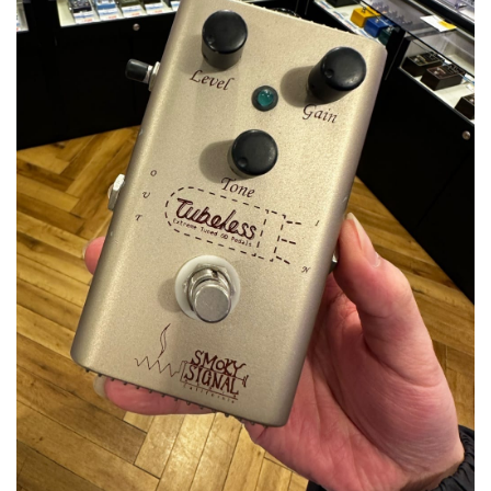
ベース
ウクレレ
ドラム
パーカッション
キーボード
電子ピアノ
管楽器
その他楽器
アンプ
エフェクター
DJ機器
DTM