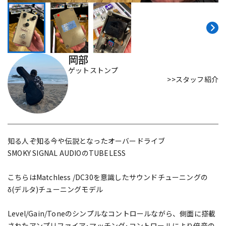
DTM オンライン納品
レコーディング機器
配信/ライブ機器
楽器アクセサリ
岡部
ゲットストンプ
>>スタッフ紹介
中古
ヴィンテージ
知る人ぞ知る今や伝説となったオーバードライブ
SMOKY SIGNAL AUDIOのTUBELESS
こちらはMatchless /DC30を意識したサウンドチューニングの
δ(デルタ)チューニングモデル
Level/Gain/Toneのシンプルなコントロールながら、側面に搭載
されたアンプリファイア･マッチング･コントロールにより倍音の