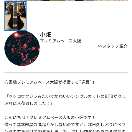
DTM オンライン納品
レコーディング機器
配信/ライブ機器
楽器アクセサリ
小畑
プレミアムベース大阪
>>スタッフ紹介
中古
ヴィンテージ
心斎橋プレミアムベース大阪が提案する“逸品”！
『マッコウクジラみたいでかわいいシングルカットのBTBが久し
ぶりに入荷致しました！』
こんにちは！プレミアムベース大阪の小畑です！
僕って基本部屋の喚起とかしないのですが、昨日久しぶりにベラ
ンダの窓を開けて換気をしました。涼しい空気と外を走る爆音の