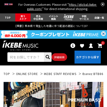
For Overseas Customers: Please visit "
https://global.ikebe-
gakki.com/
" for direct international shipping.
買う
売る
イベント
学割
TOP
店舗一覧
ストア
中古買取
動画
サービス
【重要】熊本県で発生した地震に伴う配送の遅延について(
07月29日
更新)
0
詳細検索
TOP
ONLINE STORE
IKEBE STAFF REVIEWS
Ibanez BTB865
エレキギター
アコギ/エレアコ