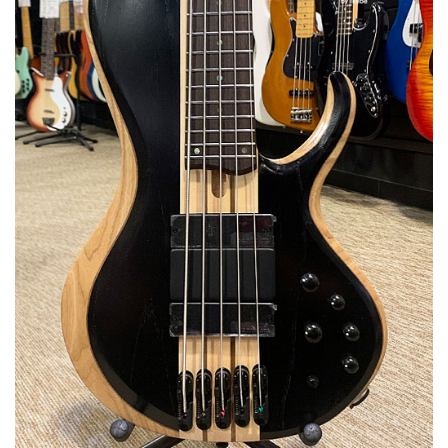
ベース
ウクレレ
ドラム
パーカッション
キーボード
電子ピアノ
管楽器
その他楽器
アンプ
エフェクター
DJ機器
DTM