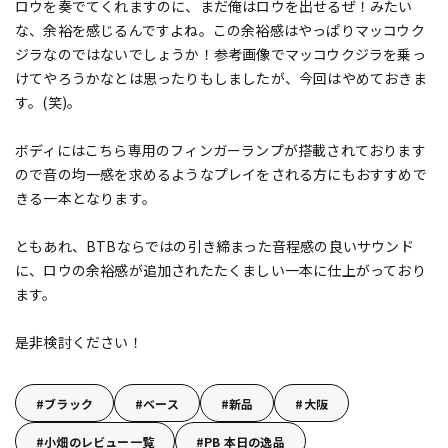
ロウを奏でてくれますのに、まだ俺はロウを出せるぜ！みたい
な、余裕を感じるんですよね。この余裕感はやっぱりマッコウク
ジラなのではないでしょうか！参考画像でマッコウクジラを乗っ
けてやろうかなとは思ったりもしましたが、今回はやめておきま
す。(笑)。
ボディにはこちら専用のフィンガーランプが搭載されております
ので音の均一感を求めるようなプレイをされる方にもおすすめで
きる一本となります。
ともあれ、BTBならではの引き締まった音程感の良いサウンド
に、ロウの余裕感が追加されたたくましい一本に仕上がっており
ます。
是非検討ください！
ブラック
ベース
新品
大阪
小畑のレビュー一覧
PB 本日の逸品