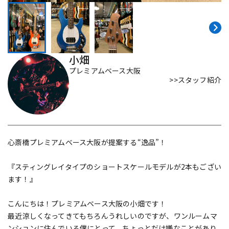
DTM オンライン納品
レコーディング機器
配信/ライブ機器
楽器アクセサリ
小畑
プレミアムベース大阪
>>スタッフ紹介
中古
ヴィンテージ
心斎橋プレミアムベース大阪が提案する“逸品”！
『スティングレイタイプのショートスケールモデルが2本もござい
ます！』
こんにちは！プレミアムベース大阪の小畑です！
最近涼しくなってきてもちろんうれしいのですが、ワンルームマ
ンションに住んでいる僕にとって、ちょっとだけ嫌なことがあり