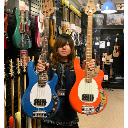
ベース
ウクレレ
ドラム
パーカッション
キーボード
電子ピアノ
管楽器
その他楽器
アンプ
エフェクター
DJ機器
DTM