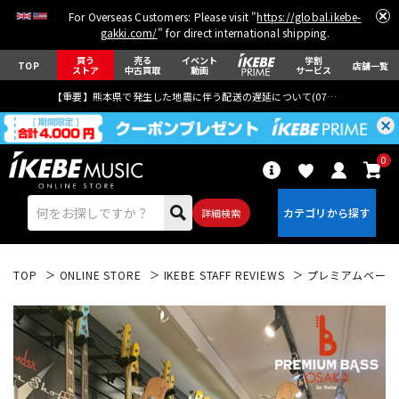
For Overseas Customers: Please visit "
https://global.ikebe-
gakki.com/
" for direct international shipping.
買う
売る
イベント
学割
TOP
店舗一覧
ストア
中古買取
動画
サービス
【重要】熊本県で発生した地震に伴う配送の遅延について(
07月29日
更新)
0
詳細検索
TOP
ONLINE STORE
IKEBE STAFF REVIEWS
プレミアムベース大阪
エレキギター
アコギ/エレアコ