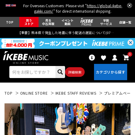
For Overseas Customers: Please visit "
https://global.ikebe-
gakki.com/
" for direct international shipping.
買う
売る
イベント
学割
TOP
店舗一覧
ストア
中古買取
動画
サービス
【重要】熊本県で発生した地震に伴う配送の遅延について(
07月29日
更新)
0
詳細検索
TOP
ONLINE STORE
IKEBE STAFF REVIEWS
プレミアムベース大阪
エレキギター
アコギ/エレアコ