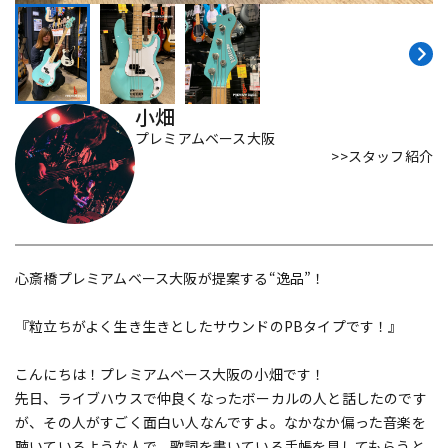
DTM オンライン納品
レコーディング機器
配信/ライブ機器
楽器アクセサリ
小畑
プレミアムベース大阪
>>スタッフ紹介
中古
ヴィンテージ
心斎橋プレミアムベース大阪が提案する“逸品”！
『粒立ちがよく生き生きとしたサウンドのPBタイプです！』
こんにちは！プレミアムベース大阪の小畑です！
先日、ライブハウスで仲良くなったボーカルの人と話したのです
が、その人がすごく面白い人なんですよ。なかなか偏った音楽を
聴いているような人で、歌詞を書いている手帳を見してもらうと