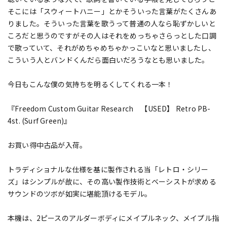
そこには「スウィートハニー」とかそういった言葉がたくさんあ
りました。そういった言葉を歌うって普通の人なら恥ずかしいと
ころだと思うのですがその人はそれをめっちゃさらっとした口調
で歌っていて、それがめちゃめちゃかっこいなと思いましたし、
こういう人とバンドくんだら面白いだろうなとも思いました。
今日もこんな僕の気持ちを明るくしてくれる一本！
『Freedom Custom Guitar Research 【USED】 Retro PB-
4st. (Surf Green)』
お買い得中古品が入荷。
トラディショナルな仕様を基に製作される当「レトロ・シリー
ズ」はシンプルが故に、その高い製作技術とベーシストが求める
サウンドのツボが如実に堪能頂けるモデル。
本機は、2ピースのアルダーボディにメイプルネック、メイプル指