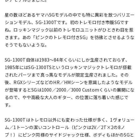
星の数ほどあるヤマハSGモデルの中でも特に異彩を放つバリエー
ションモデル、SG-1300Tです。初のトレモロ付き市販SGです
ね。ロッキンマジック以前のトレモロユニットがひときわ目を惹
きます。あの「ピンクのトレモロ付きSG」を彷彿とさせるような
そうでもないような。
SG-1300T自体は1983～84年くらいにしか生産されておらず、
1985年にはSG-1300TSというロッキンマジックトレモロが搭載
されたパーツまで真っ黒なモデルが限定生産されました。その
後、RGXシリーズなどのHR／HMシーンを意識したようなモデル
が登場するとSGは1000／2000／3000 Customくらいの展開にな
るので、やや高級な大人のギター、の位置に落ち着いた感じで
す。
SG-1300Tはトレモロ以外にも変わった仕様が多く、1ヴォリュー
ム／1トーンの潔いコントロール（ピンクは2V／2T×2の8ノ
ブ！）にピンク同様のサイドジャック仕様、ボディもほかのSGと