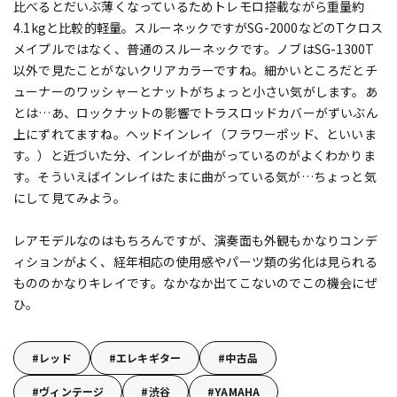
比べるとだいぶ薄くなっているためトレモロ搭載ながら重量約
4.1kgと比較的軽量。スルーネックですがSG-2000などのTクロス
メイプルではなく、普通のスルーネックです。ノブはSG-1300T
以外で見たことがないクリアカラーですね。細かいところだとチ
ューナーのワッシャーとナットがちょっと小さい気がします。あ
とは…あ、ロックナットの影響でトラスロッドカバーがずいぶん
上にずれてますね。ヘッドインレイ（フラワーポッド、といいま
す。）と近づいた分、インレイが曲がっているのがよくわかりま
す。そういえばインレイはたまに曲がっている気が…ちょっと気
にして見てみよう。
レアモデルなのはもちろんですが、演奏面も外観もかなりコンデ
ィションがよく、経年相応の使用感やパーツ類の劣化は見られる
もののかなりキレイです。なかなか出てこないのでこの機会にぜ
ひ。
レッド
エレキギター
中古品
ヴィンテージ
渋谷
YAMAHA