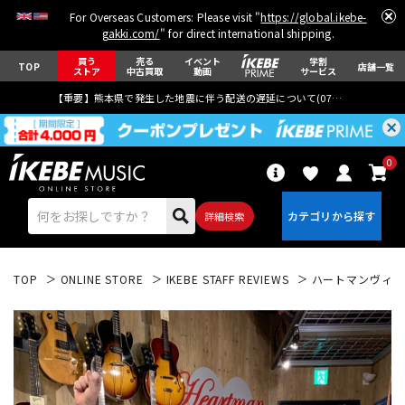
For Overseas Customers: Please visit "
https://global.ikebe-
gakki.com/
" for direct international shipping.
買う
売る
イベント
学割
TOP
店舗一覧
ストア
中古買取
動画
サービス
【重要】熊本県で発生した地震に伴う配送の遅延について(
07月29日
更新)
0
詳細検索
TOP
ONLINE STORE
IKEBE STAFF REVIEWS
ハートマンヴィンテ
エレキギター
アコギ/エレアコ