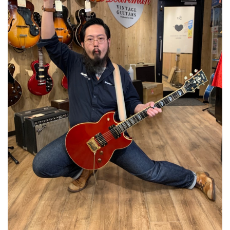
ベース
ウクレレ
ドラム
パーカッション
キーボード
電子ピアノ
管楽器
その他楽器
アンプ
エフェクター
DJ機器
DTM