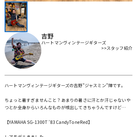
DTM オンライン納品
レコーディング機器
配信/ライブ機器
楽器アクセサリ
吉野
ハートマンヴィンテージギターズ
>>スタッフ紹介
中古
ヴィンテージ
ハートマンヴィンテージギターズの吉野"ジャスミン"陣です。
ちょっと暑すぎませんこと？あまりの暑さに汗とか汗じゃないや
つとか全身からいろんなものが噴出してきちゃうんですけど…
【YAMAHA SG-1300T '83 CandyToneRed】
レアモデルきました。