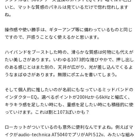
いと、マットな質感のパネルは見ているだけで惚れ惚れします
ね。
操作感や使い勝手は、ギターアンプ等に備わっているものと同じ
ですので、戸惑うことなく使えるかと思います。
ハイバンドをブーストした時の、滑らかな質感は何物にも代えが
たい美しさがあります。いわゆる1073的な煌びやかで、押し出し
のある感じとはまた別の、天井が広がり、光が差し込んでくるよ
うなまばゆさがあります。無限にポエムを書いてしまう。
そして個人的に推したいのが名前にもなっているミッドバンドの
インダクターEQ。選べるポイントが200Hzから6kHzと幅広く、
キラキラ感を足したい時にも、量感を足したい時にも積極的に使
っていけます。これは割と1073ぽいかも？
ローカットがついているのも意外に便利なんですよね。例えばマ
イクがaudio-technica AT5040でプリがAPI 512v、みたいな組み