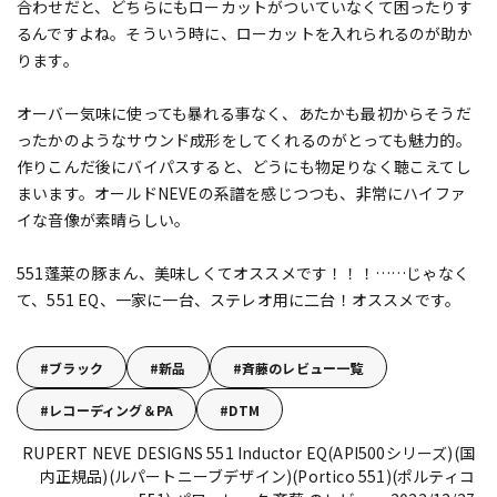
合わせだと、どちらにもローカットがついていなくて困ったりす
るんですよね。そういう時に、ローカットを入れられるのが助か
ります。
オーバー気味に使っても暴れる事なく、あたかも最初からそうだ
ったかのようなサウンド成形をしてくれるのがとっても魅力的。
作りこんだ後にバイパスすると、どうにも物足りなく聴こえてし
まいます。オールドNEVEの系譜を感じつつも、非常にハイファ
イな音像が素晴らしい。
551蓬莱の豚まん、美味しくてオススメです！！！……じゃなく
て、551 EQ、一家に一台、ステレオ用に二台！オススメです。
ブラック
新品
斉藤のレビュー一覧
レコーディング＆PA
DTM
RUPERT NEVE DESIGNS 551 Inductor EQ(API500シリーズ)(国
内正規品)(ルパートニーブデザイン)(Portico 551)(ポルティコ