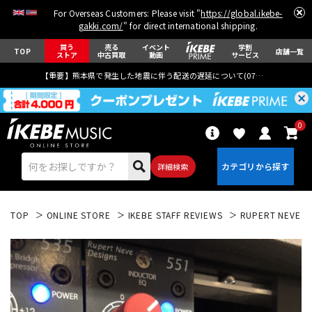
For Overseas Customers: Please visit "
https://global.ikebe-
gakki.com/
" for direct international shipping.
買う
売る
イベント
学割
TOP
店舗一覧
ストア
中古買取
動画
サービス
【重要】熊本県で発生した地震に伴う配送の遅延について(
07月29日
更新)
0
詳細検索
TOP
ONLINE STORE
IKEBE STAFF REVIEWS
RUPERT NEVE 
エレキギター
アコギ/エレアコ