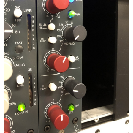
ベース
ウクレレ
ドラム
パーカッション
キーボード
電子ピアノ
管楽器
その他楽器
アンプ
エフェクター
DJ機器
DTM