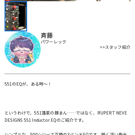
DTM オンライン納品
レコーディング機器
配信/ライブ機器
楽器アクセサリ
斉藤
パワーレック
>>スタッフ紹介
中古
ヴィンテージ
551のEQが、ある時～！
というわけで、551蓬莱の豚まん……ではなく、RUPERT NEVE
DESIGNS 551 Inductor EQのご紹介です。
シンプルな、500シリーズ互換の3バンドEQです。暗く深い色合