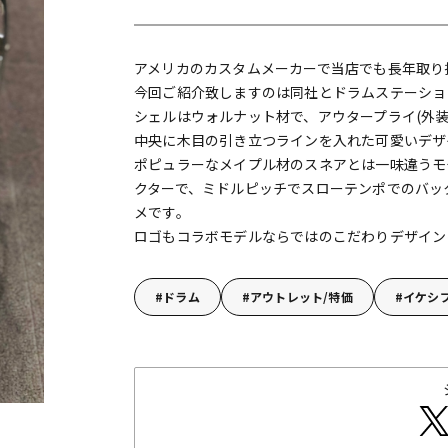
DTM オンラ
レコーディン
イン納品
グ機器
アメリカのカスタムメーカーで当店でも長年取り扱い
今回ご紹介致しますのは同社とドラムステーショ
ジ
シェルはウォルナット材で、アウタープライ(外
中央に木目の引き立つラインを入れた可愛いデザ
ポピュラーなメイプル材のスネアとは一味違うモ
クターで、ミドルピッチでスローテンポでのバッ
メです。
ロゴもコラボモデルならではのこだわりデザイン
ドラム
アウトレット/特価
イケシ