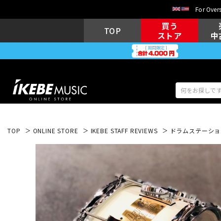
For Overs
買う
TOP
ストア
中
TOP
ONLINE STORE
IKEBE STAFF REVIEWS
ドラムステーション渋
アコギ/エレ
エレキギター
アコ
キーボード
電子ピアノ