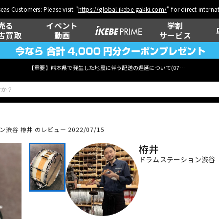
eas Customers: Please visit "
https://global.ikebe-gakki.com/
" for direct intern
売る
イベント
学割
古買取
動画
サービス
【重要】熊本県で発生した地震に伴う配送の遅延について(
07月29日
更新)
谷 栫井 のレビュー 2022/07/15
ベース
ウクレレ
栫井
ドラムステーション渋谷
管楽器
その他楽器