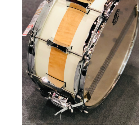
DJ機器
DTM
中古
ヴィンテー