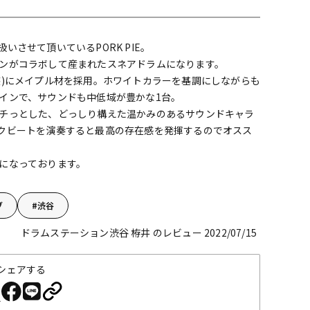
配信/ライブ
楽器アクセサ
機器
リ
させて頂いているPORK PIE。
ンがコラボして産まれたスネアドラムになります。
装)にメイプル材を採用。ホワイトカラーを基調にしながらも
インで、サウンドも中低域が豊かな1台。
チっとした、どっしり構えた温かみのあるサウンドキャラ
クビートを演奏すると最高の存在感を発揮するのでオスス
になっております。
ブ
渋谷
ドラムステーション渋谷 栫井 のレビュー 2022/07/15
シェアする