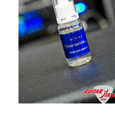
DJ機器
DTM
中古
ヴィンテー