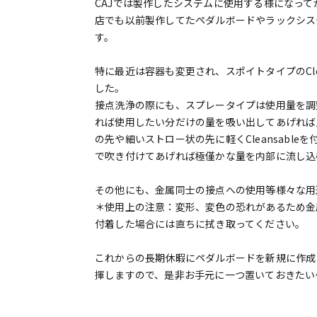
CAJでは製作したシステムに使用する様になっ
店でも以前製作してたペダルボードやラックシス
す。
特に最近は容器も変更され、スポイトタイプのClea
した。
接点洗浄の際にも、スプレータイプは使用量を調整する
れば使用したい分だけの量を吸い出してあげれば
の先や細いストロー状の先に軽くCleansabl
で吹き付けてあげれば極僅かな量を内部に流し込
その他にも、金属同士の接点への使用等様々な用
＊使用上の注意：変形、変色の恐れがあるため金
付着した場合には直ちに拭き取ってください。
これからの長期休暇にペダルボードを新規に作成
揮しますので、是非お手元に一つ置いておきたい