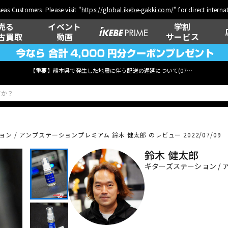
eas Customers: Please visit "
https://global.ikebe-gakki.com/
" for direct intern
売る
イベント
学割
古買取
動画
サービス
【重要】熊本県で発生した地震に伴う配送の遅延について(
07月29日
更新)
ン / アンプステーションプレミアム 鈴木 健太郎 のレビュー 2022/07/09
ベース
ウクレレ
鈴木 健太郎
ギターズステーション /
管楽器
その他楽器