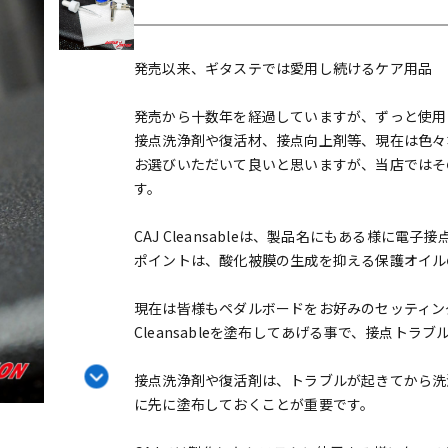
DTM オンラ
レコーディン
イン納品
グ機器
発売以来、ギタステでは愛用し続けるケア用品
ジ
発売から十数年を経過していますが、ずっと使用し続け
接点洗浄剤や復活材、接点向上剤等、現在は色々
お選びいただいて良いと思いますが、当店ではその使用
す。
CAJ Cleansableは、製品名にもある様に
ポイントは、酸化被膜の生成を抑える保護オイル
現在は皆様もペダルボードをお好みのセッティン
Cleansableを塗布してあげる事で、接点ト
接点洗浄剤や復活剤は、トラブルが起きてから洗
に先に塗布しておくことが重要です。