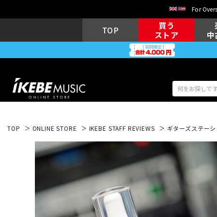
For Overs
買う
TOP
ストア
中
TOP
ONLINE STORE
IKEBE STAFF REVIEWS
ギターズステーショ
アコギ/エレ
エレキギター
アコ
キーボード
電子ピアノ