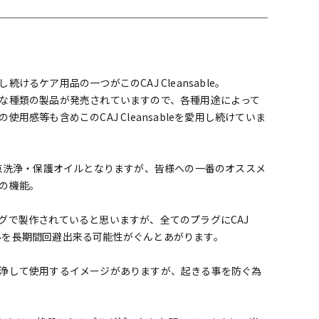
配信/ライブ
楽器アクセサ
機器
リ
るケア用品の一つがこのCAJ Cleansable。
な種類の製品が発売されていますので、各種用途によって
感等も含めこのCAJ Cleansableを愛用し続けていま
電子接点洗浄・保護オイルとなりますが、皆様への一番のオススメ
の機能。
グで製作されていると思いますが、全てのプラグにCAJ
ラブルを長期間回避出来る可能性がぐんとあがります。
浄して使用するイメージがありますが、起きる事を防ぐ為