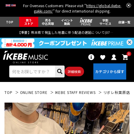
For Overseas Customers: Please visit "
https://global.ikebe-
gakki.com/
" for direct international shipping.
買う
売る
イベント
学割
TOP
店舗一覧
ストア
中古買取
動画
サービス
【重要】熊本県で発生した地震に伴う配送の遅延について(
07月29日
更新)
0
詳細検索
TOP
ONLINE STORE
IKEBE STAFF REVIEWS
リボレ秋葉原店 小熊
エレキギター
アコギ/エレアコ