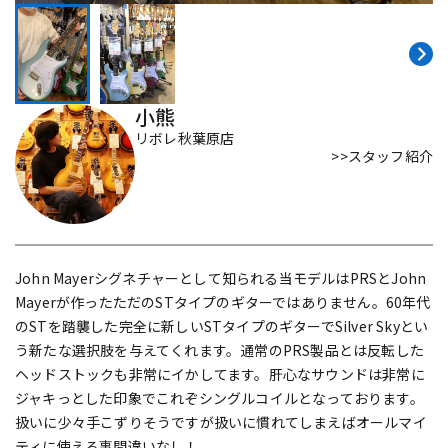
DTM オンライン納品
レコーディング機器
配信/ライブ機器
楽器アクセサリ
小熊
リボレ秋葉原店
>>スタッフ紹介
中古
ヴィンテージ
John Mayerシグネチャーとして知られる当モデルはPRSとJohn
Mayerが作ったただのSTタイプのギターではありません。60年代
のSTを踏襲した完全に新しいSTタイプのギターでSilver Skyとい
う新たな選択肢を与えてくれます。通常のPRS製品とは反転した
ヘッドストックも非常にイかしてます。肝心なサウンドは非常に
ジャキっとした印象でこれぞシングルコイルとなっております。
扱いに少々手こずりそうですが扱いに慣れてしまえばオールマイ
ティに使える事間違いなし！