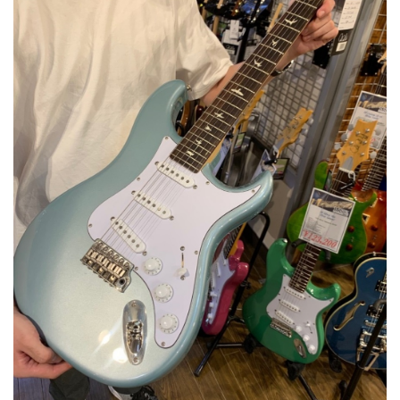
ベース
ウクレレ
ドラム
パーカッション
キーボード
電子ピアノ
管楽器
その他楽器
アンプ
エフェクター
DJ機器
DTM