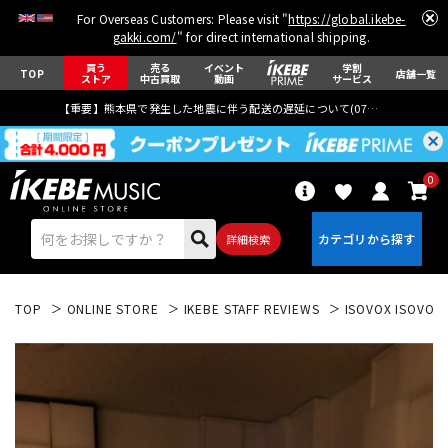
For Overseas Customers: Please visit "
https://global.ikebe-
gakki.com/
" for direct international shipping.
買う
売る
イベント
学割
TOP
店舗一覧
ストア
中古買取
動画
サービス
【重要】熊本県で発生した地震に伴う配送の遅延について(
07月29日
更新)
0
詳細検索
TOP
ONLINE STORE
IKEBE STAFF REVIEWS
ISOVOX ISO
エレキギター
アコギ/エレアコ