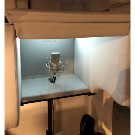
ベース
ウクレレ
ドラム
パーカッション
キーボード
電子ピアノ
管楽器
その他楽器
アンプ
エフェクター
DJ機器
DTM