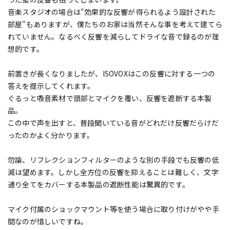
音楽スタジオの場合は"効果的な反響が得られるよう設計された
部屋"もありますが、僕たちのお家は当然そんな事を考えて建てら
れていません。なるべく反響を減らしてドライな音で録るのが理
想的です。
前置きが長くなりましたが、ISOVOXはこの反響に対する一つの
答えを提示してくれます。
ぐるっと吸音素材で頭部とマイクを覆い、反響を遮断する本製
品。
この中で声を出すと、普段聞いている音がどれだけ反響だらけだ
ったのかよく分かります。
勿論、リフレクションフィルターのような別の手段でも反響の低
減は望めます。しかし全方位の反響を抑えることは難しく、文字
通り全てをカバーする本製品の遮断性能は驚異的です。
マイク付属のショックマウント等を使う場合に取り付けがやや手
間なのが惜しいですね。