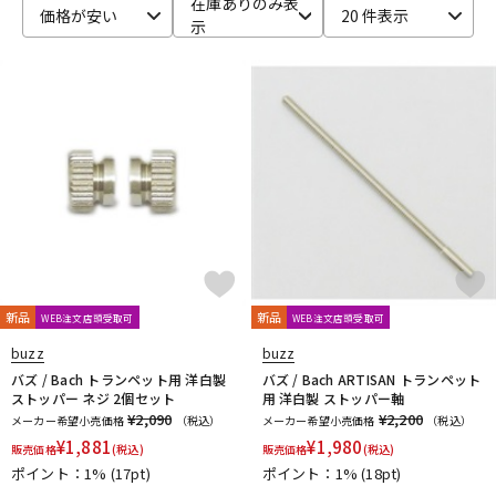
在庫ありのみ表
価格が安い
20 件表示
示
ベース
ウクレレ
ドラム
パーカッション
キーボード
電子ピアノ
管楽器
その他楽器
新品
新品
WEB注文店頭受取可
WEB注文店頭受取可
アンプ
エフェクター
buzz
buzz
バズ / Bach トランペット用 洋白製
バズ / Bach ARTISAN トランペット
ストッパー ネジ 2個セット
用 洋白製 ストッパー軸
¥2,090
¥2,200
メーカー希望小売価格
（税込）
メーカー希望小売価格
（税込）
DJ機器
DTM
¥
1,881
¥
1,980
販売価格
(税込)
販売価格
(税込)
ポイント：1%
(17pt)
ポイント：1%
(18pt)