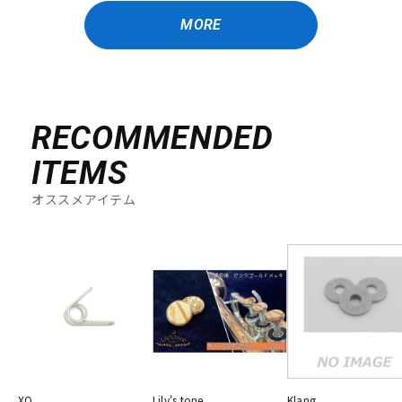
MORE
RECOMMENDED
ITEMS
オススメアイテム
XO
Lily's tone
Klang