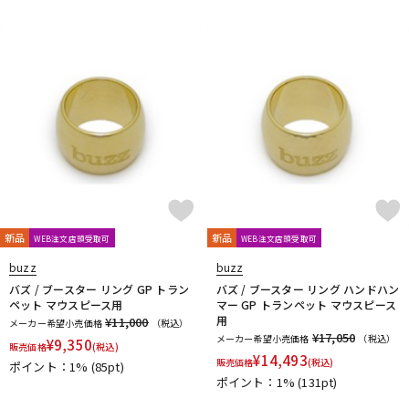
DTM オンライン納品
レコーディング機器
配信/ライブ機器
楽器アクセサリ
中古
ヴィンテージ
新品
新品
WEB注文店頭受取可
WEB注文店頭受取可
buzz
buzz
バズ / ブースター リング GP トラン
バズ / ブースター リング ハンドハン
ペット マウスピース用
マー GP トランペット マウスピース
用
¥11,000
メーカー希望小売価格
（税込）
¥17,050
メーカー希望小売価格
（税込）
¥
9,350
販売価格
(税込)
¥
14,493
販売価格
(税込)
ポイント：1%
(85pt)
ポイント：1%
(131pt)