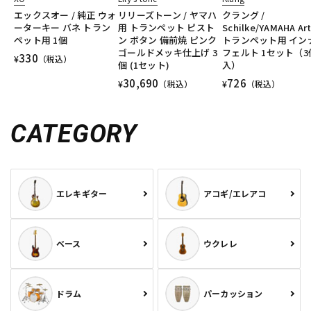
エックスオー / 純正 ウォ
リリーズトーン / ヤマハ
クラング /
ーターキー バネ トラン
用 トランペット ピスト
Schilke/YAMAHA Art
ペット用 1個
ン ボタン 備前焼 ピンク
トランペット用 イン
ゴールドメッキ仕上げ 3
フェルト 1セット（3
330
¥
（税込）
個 (1セット)
入）
30,690
726
¥
（税込）
¥
（税込）
CATEGORY
エレキギター
アコギ/エレアコ
ベース
ウクレレ
ドラム
パーカッション