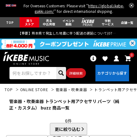
For Overseas Customers: Please visit "
https://global.ikebe-
gakki.com/
" for direct international shipping.
買う
売る
イベント
学割
TOP
店舗一覧
ストア
中古買取
動画
サービス
【重要】熊本県で発生した地震に伴う配送の遅延について(
07月29日
更新)
0
詳細検索
TOP
ONLINE STORE
管楽器・吹奏楽器
トランペット用アクセ
管楽器・吹奏楽器 トランペット用アクセサリ パーツ（純
正・カスタム） buzz 商品一覧
6
件
エレキギター
アコギ/エレアコ
更に絞り込む