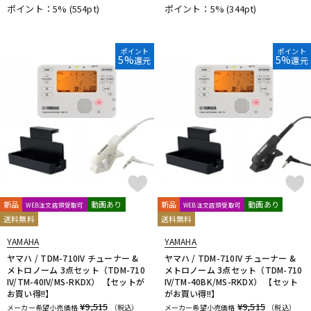
ポイント：5%
(554pt)
ポイント：5%
(344pt)
ポイント
ポイント
5%
5%
還元
還元
新品
動画あり
新品
動画あり
WEB注文店頭受取可
WEB注文店頭受取可
送料無料
送料無料
YAMAHA
YAMAHA
ヤマハ / TDM-710IV チューナー &
ヤマハ / TDM-710IV チューナー &
メトロノーム 3点セット（TDM-710
メトロノーム 3点セット（TDM-710
IV/TM-40IV/MS-RKDX） 【セットが
IV/TM-40BK/MS-RKDX） 【セット
お買い得!!】
がお買い得!!】
¥9,515
¥9,515
メーカー希望小売価格
（税込）
メーカー希望小売価格
（税込）