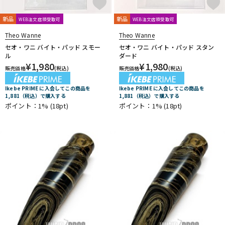
新品
新品
WEB注文店頭受取可
WEB注文店頭受取可
Theo Wanne
Theo Wanne
セオ・ワニ バイト・パッド スモー
セオ・ワニ バイト・パッド スタン
ル
ダード
¥
1,980
¥
1,980
販売価格
(税込)
販売価格
(税込)
Ikebe PRIME に入会してこの商品を
Ikebe PRIME に入会してこの商品を
1,881（税込）で購入する
1,881（税込）で購入する
ポイント：1%
(18pt)
ポイント：1%
(18pt)