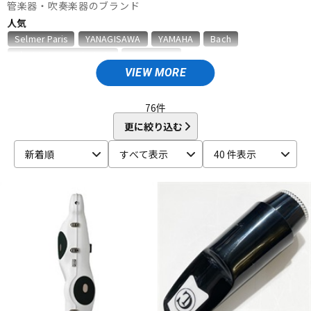
管楽器・吹奏楽器のブランド
ベース
ウクレレ
人気
Selmer Paris
YANAGISAWA
YAMAHA
Bach
D'Addario Wood Winds
VANDOREN
ドラム
パーカッション
VIEW MORE
A
Aida
AIZEN
AKAI
Al Cass
Alexander Karavaev
Alfred Lupot
ALISYN
Anfree
Antigua
76
件
キーボード
電子ピアノ
Antoine Courtois
ARB
aS
更に絞り込む
B
新着順
すべて表示
40 件表示
B.AIR
B.Tilz
Bach
BAGS
BAM
Beaumont
管楽器
その他楽器
Beechler
Berg Larsen
BERP
Besson
BEST BRASS
BG
BIRD STRAP
BLUE JUICE
Bob Reeves
Bobby Dukoff
Boveda
Brancher
Brand
アンプ
エフェクター
Brass Lab.MOMO
Brasspire
Brasspire Unicorn
Bremner
BRESLMAIR
Brilhart
Brio
BROPRO
BSC
Buescher
Buffet Crampon
buzz
DJ機器
DTM
C-F
C.C.シャイニーケース
C.G.CONN
Cadeson
Cannonball
CAROL BRASS
Charles Davis
Chateau
ChopSaver