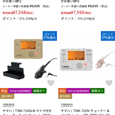
がお買い得!!】
がお買い得!!】
¥9,515
¥9,515
メーカー希望小売価格
（税込）
メーカー希望小売価格
（税込）
¥
7,568
¥
7,568
販売価格
(税込)
販売価格
(税込)
ポイント：5%
(344pt)
ポイント：5%
(344pt)
ポイント
ポイント
5%
5%
還元
還元
新品
動画あり
新品
動画あり
WEB注文店頭受取可
WEB注文店頭受取可
送料無料
送料無料
YAMAHA
YAMAHA
ヤマハ / TDM-710GLM マイク付き
ヤマハ / TDM-710IV チューナー &
チューナー & メトロノーム 2点セッ
メトロノーム + TM-40PK (ピンク)