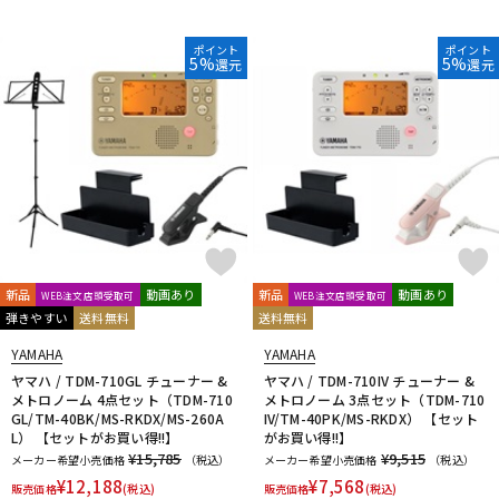
ポイント
ポイント
5%
5%
還元
還元
新品
動画あり
新品
動画あり
WEB注文店頭受取可
WEB注文店頭受取可
弾きやすい
送料無料
送料無料
YAMAHA
YAMAHA
ヤマハ / TDM-710GL チューナー &
ヤマハ / TDM-710IV チューナー &
メトロノーム 4点セット（TDM-710
メトロノーム 3点セット（TDM-710
GL/TM-40BK/MS-RKDX/MS-260A
IV/TM-40PK/MS-RKDX） 【セット
L） 【セットがお買い得!!】
がお買い得!!】
¥15,785
¥9,515
メーカー希望小売価格
（税込）
メーカー希望小売価格
（税込）
¥
12,188
¥
7,568
販売価格
(税込)
販売価格
(税込)