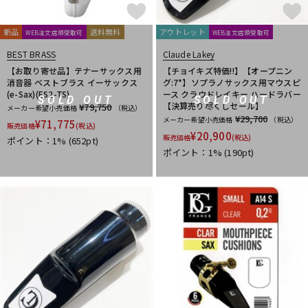
DTM オンライン納品
レコーディング機器
CLARKE
Claude Lakey
Colin Goldie
D'Addario Wood Winds
Dave Guardala
Denis Wick
新品
送料無料
アウトレット
WEB注文店頭受取可
WEB注文店頭受取可
DRAKE
EASTMAN
EDDIE DANIELS
EMO
FAT CAT
BEST BRASS
Claude Lakey
配信/ライブ機器
楽器アクセサリ
FAXX
Feadog
FIBRACELL
FORESTONE
Francois Louis
【お取り寄せ品】テナーサックス用
【チョイキズ特価!!】【オープニン
消音器 ベストブラス イーサックス
グ:7*】ソプラノサックス用マウスピ
GALAX
Galeon
GARD BAGS
Getzen
Giardinelli
(e-Sax)(ES2-TS)
ース クラウドレイキー ハードラバー
SOLD OUT
SOLD OUT
GL CASES
GLOBAL
Gonzalez
Gottsu
GR
【決算売り尽くしセール】
¥79,750
メーカー希望小売価格
（税込）
中古
ヴィンテージ
GREG BLACK
H.D.A
Harmon
Harry Hartmanns
¥29,700
メーカー希望小売価格
（税込）
¥
71,775
販売価格
(税込)
HERCULES
Hetman
HOLTON
HORITA
HW
iO
¥
20,900
販売価格
(税込)
ポイント：1%
(652pt)
ポイント：1%
(190pt)
J-K
J.KEILWERTH
J.Michael
J.NOTE
J.W.Eastman
JAKOB WINTER
Jazzlab
JET-TONE
JK
JM Lubricants
Jo-Ral
JUPITER
K&M
KELLY
KEY LEAVES
KGU brass
Kikutani
Killarney Whistle
KING
KOLBL
L-M
LA TROMBA
LASKEY
LB LYON
Lebayle
lefreQue
Lily's tone
LOTUS
MANHASSET
MARCA
Marcinkiewicz
Marmaduke
Martin(管)
MB
MEYER
Michael Burke
MK Whistle
Monette
MONSTER OIL