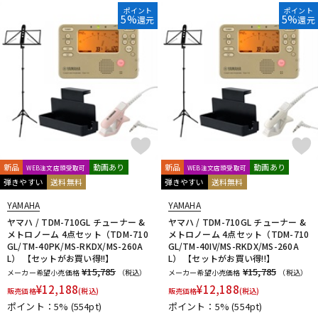
ポイント
ポイント
5%
5%
還元
還元
新品
動画あり
新品
動画あり
WEB注文店頭受取可
WEB注文店頭受取可
弾きやすい
送料無料
弾きやすい
送料無料
YAMAHA
YAMAHA
ヤマハ / TDM-710GL チューナー &
ヤマハ / TDM-710GL チューナー &
メトロノーム 4点セット（TDM-710
メトロノーム 4点セット（TDM-710
GL/TM-40PK/MS-RKDX/MS-260A
GL/TM-40IV/MS-RKDX/MS-260A
L） 【セットがお買い得!!】
L） 【セットがお買い得!!】
¥15,785
¥15,785
メーカー希望小売価格
（税込）
メーカー希望小売価格
（税込）
¥
12,188
¥
12,188
販売価格
(税込)
販売価格
(税込)
ポイント：5%
(554pt)
ポイント：5%
(554pt)