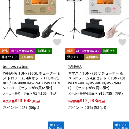
新品
動画あり
新品
動画あり
WEB注文店頭受取可
WEB注文店頭受取可
弾きやすい
送料無料
弾きやすい
送料無料
trumpet station
YAMAHA
YAMAHA TDM-710GL チューナー &
ヤマハ / TDM-710IV チューナー &
メ トロノーム 4点セット（TDM-71
メトロノーム 4点セット（TDM-710
0GL/TM-40BK/MS-RKDX/VIVACE M
IV/TM-40PK/MS-RKDX/MS-260A
S-500） 【セットがお買い得!!】
L） 【セットがお買い得!!】
¥14,135
¥15,785
メーカー希望小売価格
（税込）
メーカー希望小売価格
（税込）
¥
10,648
¥
12,188
販売価格
(税込)
販売価格
(税込)
ポイント：1%
(96pt)
ポイント：5%
(554pt)
ポイント
ポイント
5%
5%
還元
還元