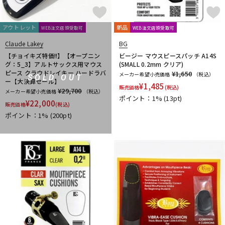
Mouthpiece Cafe
Mutio
N-Q
アウトレット
新品
WEB注文店頭受取可
WEB注文店頭受取可
NAKAJIMA
Neotech
Neptune
New Stone Lined
Claude Lakey
BG
NONAKA
NY Classic
OCHRES
OKURA + MUTE
【チョイキズ特価!!】【オープニン
ビージー マウスピースパッチ A14S
Otto Link
P&H
Paul Mauriat
Phil Barone
Pillinger
グ：5_3】アルトサックス用マウス
(SMALL 0.2mm クリア)
POWERbreathe
PRIMA
PROTEC
Queen Brass
ピース クラウドレイキー ハードラバ
¥1,650
メーカー希望小売価格
（税込）
SOLD OUT
ー【大決算セール】
R-S
¥
1,485
販売価格
(税込)
¥29,700
メーカー希望小売価格
（税込）
Rampone&Cazzani
REED GEEK
REKA
Reunion Blues
ポイント：1%
(13pt)
¥
22,000
販売価格
(税込)
ROCHE-THOMAS
Roland
Rondino
ROUSSEAU
Rovner
ポイント：1%
(200pt)
RSBerkeley
Schilke
Seibold
SEIKO
Selmer Paris
Silent Felt
Silverstein
SML（Strasser Marigaux Lemaire）
SNOOPY WITH MUSIC
SOULO MUTE
SST(Schucht Sax Technology)
Stomvi
Stork
SUPERSLICK
Susato
T-Z
T.K MELODY
TABIBITO
TAHORNG
Ted Klum
THE WALLACE COLLECTION
Theo Wanne
Tom Crown
TORAYSEE
TrumCor
trumpet station
Ullven