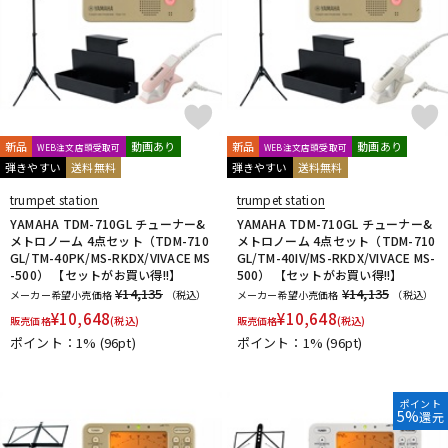
新品
動画あり
新品
動画あり
WEB注文店頭受取可
WEB注文店頭受取可
弾きやすい
送料無料
弾きやすい
送料無料
trumpet station
trumpet station
YAMAHA TDM-710GL チューナー&
YAMAHA TDM-710GL チューナー&
メトロノーム 4点セット（TDM-710
メトロノーム 4点セット（TDM-710
GL/TM-40PK/MS-RKDX/VIVACE MS
GL/TM-40IV/MS-RKDX/VIVACE MS-
-500） 【セットがお買い得!!】
500） 【セットがお買い得!!】
¥14,135
¥14,135
メーカー希望小売価格
（税込）
メーカー希望小売価格
（税込）
¥
10,648
¥
10,648
販売価格
(税込)
販売価格
(税込)
ポイント：1%
(96pt)
ポイント：1%
(96pt)
ポイント
5%
還元