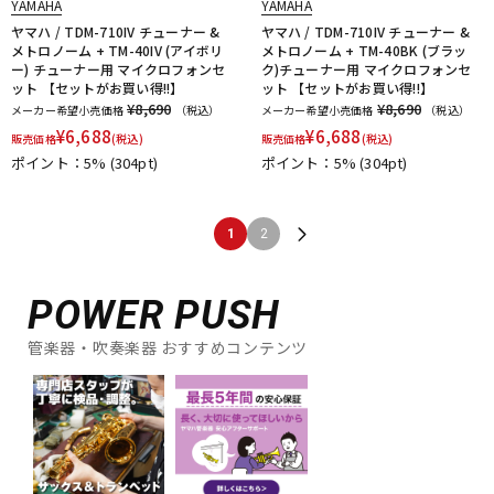
YAMAHA
YAMAHA
ヤマハ / TDM-710IV チューナー &
ヤマハ / TDM-710IV チューナー &
メトロノーム + TM-40IV (アイボリ
メトロノーム + TM-40BK (ブラッ
ー) チューナー用 マイクロフォンセ
ク)チューナー用 マイクロフォンセ
ット 【セットがお買い得!!】
ット 【セットがお買い得!!】
¥8,690
¥8,690
メーカー希望小売価格
（税込）
メーカー希望小売価格
（税込）
¥
6,688
¥
6,688
販売価格
(税込)
販売価格
(税込)
ポイント：5%
(304pt)
ポイント：5%
(304pt)
1
2
POWER PUSH
管楽器・吹奏楽器 おすすめコンテンツ