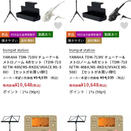
新品
動画あり
新品
動画あり
WEB注文店頭受取可
WEB注文店頭受取可
弾きやすい
送料無料
弾きやすい
送料無料
trumpet station
trumpet station
YAMAHA TDM-710IV チューナー&
YAMAHA TDM-710IV チューナー&
メトロノーム 4点セット（TDM-710
メトロノーム 4点セット（TDM-710
IV/TM-40IV/MS-RKDX/VIVACE MS-5
IV/TM-40BK/MS-RKDX/VIVACE MS-
00） 【セットがお買い得!!】
500） 【セットがお買い得!!】
¥14,135
¥14,135
メーカー希望小売価格
（税込）
メーカー希望小売価格
（税込）
¥
10,648
¥
10,648
販売価格
(税込)
販売価格
(税込)
ポイント：1%
(96pt)
ポイント：1%
(96pt)