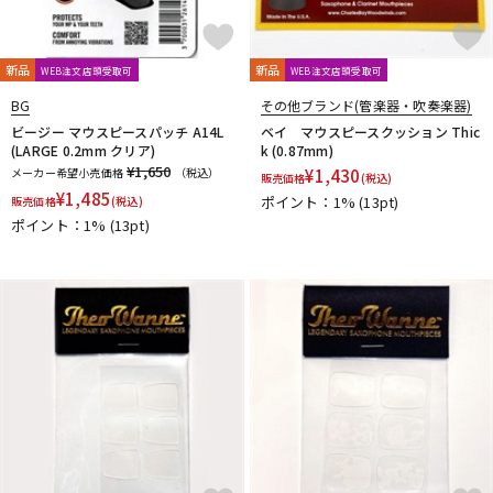
Ultra breathe
Ultra-Pure
UNISON
unknown
UPMUTE
VACCHIANO
VANDOREN
VIVACE
waltons
Warburton
Winds Score
Wood Stone
XO
YAMAHA
YANAGISAWA
新品
新品
WEB注文店頭受取可
WEB注文店頭受取可
YUPON
Zac
BG
その他ブランド(管楽器・吹奏楽器)
他
ビージー マウスピースパッチ A14L
ベイ マウスピースクッション Thic
アケタオカリーナ
アレキサンダー（リード）
(LARGE 0.2mm クリア)
k (0.87mm)
ウインドブロスオリジナル
オオサワオカリナ
オオハシ
¥1,650
メーカー希望小売価格
（税込）
¥
1,430
販売価格
(税込)
すいとる君
その他メーカー
ツルピカ君
ハリソン
¥
1,485
ポイント：1%
(13pt)
販売価格
(税込)
ライツ
レジェール
日本娯楽
ARTinoise
ポイント：1%
(13pt)
Intercept Technology
Kerry Whistle
GAT Custom Brass
TK Melody
HINO
Klang
MG Leather Work
ELISE
PARAFIT
Hollywood Winds
MALTA
CG Mouthpiece
PATRICK
Wedge
Frate Precision
Shastock
BORGANI
New York Stage 1
Brass Gear
Syos