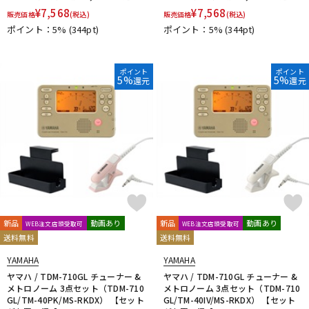
¥
7,568
¥
7,568
販売価格
(税込)
販売価格
(税込)
ポイント：5%
(344pt)
ポイント：5%
(344pt)
ポイント
ポイント
5%
5%
還元
還元
新品
動画あり
新品
動画あり
WEB注文店頭受取可
WEB注文店頭受取可
送料無料
送料無料
YAMAHA
YAMAHA
ヤマハ / TDM-710GL チューナー &
ヤマハ / TDM-710GL チューナー &
メトロノーム 3点セット（TDM-710
メトロノーム 3点セット（TDM-710
GL/TM-40PK/MS-RKDX） 【セット
GL/TM-40IV/MS-RKDX） 【セット