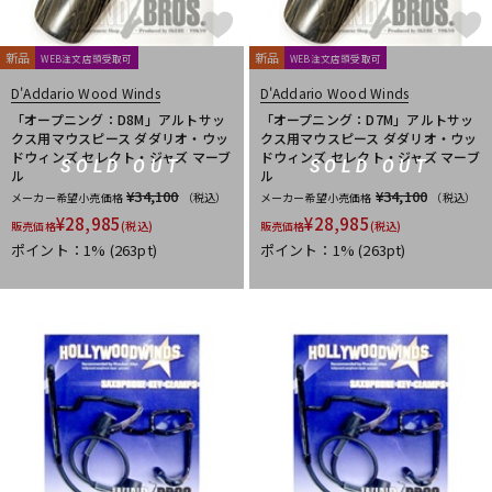
新品
新品
WEB注文店頭受取可
WEB注文店頭受取可
D'Addario Wood Winds
D'Addario Wood Winds
「オープニング：D8M」アルトサッ
「オープニング：D7M」アルトサッ
クス用マウスピース ダダリオ・ウッ
クス用マウスピース ダダリオ・ウッ
ドウィンズ セレクト・ジャズ マーブ
ドウィンズ セレクト・ジャズ マーブ
SOLD OUT
SOLD OUT
ル
ル
¥34,100
¥34,100
メーカー希望小売価格
（税込）
メーカー希望小売価格
（税込）
¥
28,985
¥
28,985
販売価格
(税込)
販売価格
(税込)
ポイント：1%
(263pt)
ポイント：1%
(263pt)