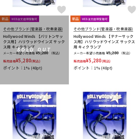
新品
新品
WEB注文店頭受取可
WEB注文店頭受取可
その他ブランド(管楽器・吹奏楽器)
その他ブランド(管楽器・吹奏楽器)
Hollywood Winds 【バリトンサッ
Hollywood Winds 【テナーサック
クス用】ハリウッドウインズ サック
ス用】ハリウッドウインズ サックス
ス用 キィクランプ
用 キィクランプ
SOLD OUT
¥5,280
¥5,280
メーカー希望小売価格
（税込）
メーカー希望小売価格
（税込）
¥
5,280
¥
5,280
販売価格
(税込)
販売価格
(税込)
ポイント：1%
(48pt)
ポイント：1%
(48pt)