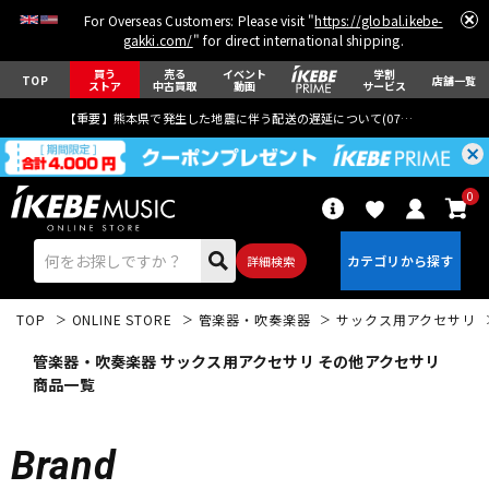
For Overseas Customers: Please visit "
https://global.ikebe-
gakki.com/
" for direct international shipping.
買う
売る
イベント
学割
TOP
店舗一覧
ストア
中古買取
動画
サービス
【重要】熊本県で発生した地震に伴う配送の遅延について(
07月29日
更新)
0
詳細検索
TOP
ONLINE STORE
管楽器・吹奏楽器
サックス用アクセサリ
管楽器・吹奏楽器 サックス用アクセサリ その他アクセサリ
商品一覧
エレキギター
アコギ/エレアコ
Brand