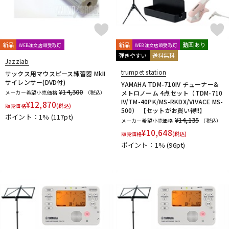
新品
新品
動画あり
WEB注文店頭受取可
WEB注文店頭受取可
弾きやすい
送料無料
Jazzlab
trumpet station
サックス用マウスピース練習器 MkII
サイレンサー(DVD付)
YAMAHA TDM-710IV チューナー&
¥14,300
メーカー希望小売価格
（税込）
メトロノーム 4点セット（TDM-710
IV/TM-40PK/MS-RKDX/VIVACE MS-
¥
12,870
販売価格
(税込)
500） 【セットがお買い得!!】
ポイント：1%
(117pt)
¥14,135
メーカー希望小売価格
（税込）
¥
10,648
販売価格
(税込)
ポイント：1%
(96pt)