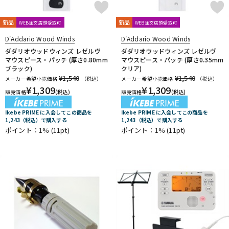
新品
新品
WEB注文店頭受取可
WEB注文店頭受取可
D'Addario Wood Winds
D'Addario Wood Winds
ダダリオウッドウィンズ レゼルヴ
ダダリオウッドウィンズ レゼルヴ
マウスピース・パッチ (厚さ0.80mm
マウスピース・パッチ (厚さ0.35mm
ブラック)
クリア)
¥1,540
¥1,540
メーカー希望小売価格
（税込）
メーカー希望小売価格
（税込）
¥
1,309
¥
1,309
販売価格
(税込)
販売価格
(税込)
Ikebe PRIME に入会してこの商品を
Ikebe PRIME に入会してこの商品を
1,243（税込）で購入する
1,243（税込）で購入する
ポイント：1%
(11pt)
ポイント：1%
(11pt)