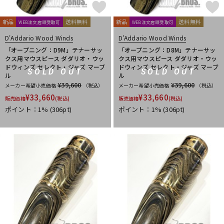
新品
送料無料
新品
送料無料
WEB注文店頭受取可
WEB注文店頭受取可
D'Addario Wood Winds
D'Addario Wood Winds
「オープニング：D9M」テナーサッ
「オープニング：D8M」テナーサッ
クス用マウスピース ダダリオ・ウッ
クス用マウスピース ダダリオ・ウッ
ドウィンズ セレクト・ジャズ マーブ
ドウィンズ セレクト・ジャズ マーブ
SOLD OUT
SOLD OUT
ル
ル
¥39,600
¥39,600
メーカー希望小売価格
（税込）
メーカー希望小売価格
（税込）
¥
33,660
¥
33,660
販売価格
(税込)
販売価格
(税込)
ポイント：1%
(306pt)
ポイント：1%
(306pt)