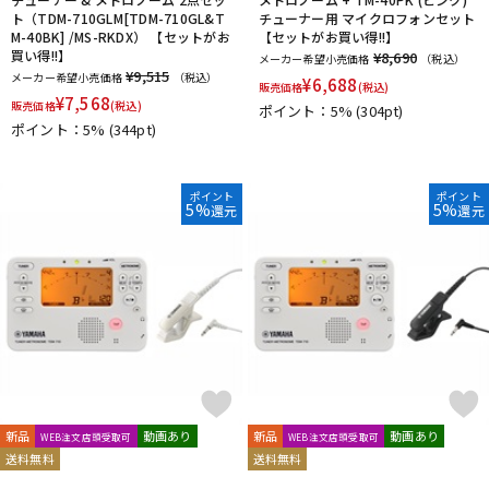
ト（TDM-710GLM[TDM-710GL&T
チューナー用 マイクロフォンセット
M-40BK] /MS-RKDX） 【セットがお
【セットがお買い得!!】
買い得!!】
¥8,690
メーカー希望小売価格
（税込）
¥9,515
メーカー希望小売価格
（税込）
¥
6,688
販売価格
(税込)
¥
7,568
販売価格
(税込)
ポイント：5%
(304pt)
ポイント：5%
(344pt)
ポイント
ポイント
5%
5%
還元
還元
新品
動画あり
新品
動画あり
WEB注文店頭受取可
WEB注文店頭受取可
送料無料
送料無料