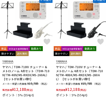
新品
動画あり
新品
動画あり
WEB注文店頭受取可
WEB注文店頭受取可
弾きやすい
送料無料
弾きやすい
送料無料
YAMAHA
YAMAHA
ヤマハ / TDM-710IV チューナー &
ヤマハ / TDM-710IV チューナー &
メトロノーム 4点セット（TDM-710
メトロノーム 4点セット（TDM-710
IV/TM-40IV/MS-RKDX/MS-260AL）
IV/TM-40BK/MS-RKDX/MS-260A
【セットがお買い得!!】
L） 【セットがお買い得!!】
¥15,785
¥15,785
メーカー希望小売価格
（税込）
メーカー希望小売価格
（税込）
¥
12,188
¥
12,188
販売価格
(税込)
販売価格
(税込)
ポイント：5%
(554pt)
ポイント：5%
(554pt)