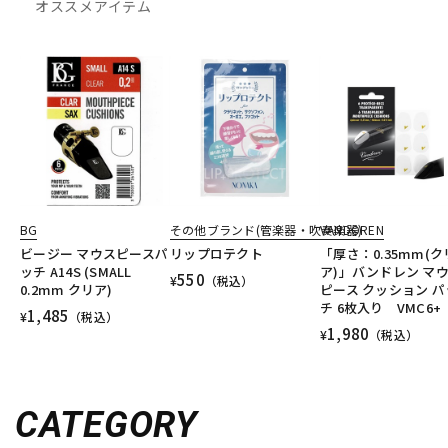
オススメアイテム
BG
その他ブランド(管楽器・吹奏楽器)
VANDOREN
ビージー マウスピースパ
リップロテクト
「厚さ：0.35mm(ク
ッチ A14S (SMALL
ア)」バンドレン マ
550
¥
（税込）
0.2mm クリア)
ピース クッション パ
チ 6枚入り VMC6+
1,485
¥
（税込）
1,980
¥
（税込）
CATEGORY