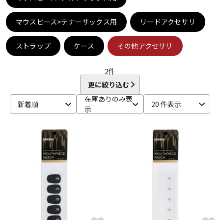
DTM オンライン納品
レコーディング機器
マウスピース>テナーサックス用
リードアクセサリ
配信/ライブ機器
楽器アクセサリ
ストラップ
ケース
その他アクセサリ
2
件
中古
ヴィンテージ
更に絞り込む
在庫ありのみ表
新着順
20 件表示
示