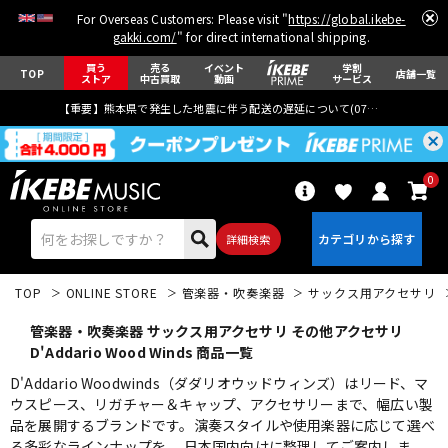
For Overseas Customers: Please visit "
https://global.ikebe-
gakki.com/
" for direct international shipping.
買う
売る
イベント
学割
TOP
店舗一覧
ストア
中古買取
動画
サービス
【重要】熊本県で発生した地震に伴う配送の遅延について(
07月29日
更新)
0
詳細検索
TOP
ONLINE STORE
管楽器・吹奏楽器
サックス用アクセサリ
管楽器・吹奏楽器 サックス用アクセサリ その他アクセサリ
D'Addario Wood Winds 商品一覧
D'Addario Woodwinds（ダダリオウッドウィンズ）はリード、マ
ウスピース、リガチャー＆キャップ、アクセサリーまで、幅広い製
エレキギター
アコギ/エレアコ
品を展開するブランドです。演奏スタイルや使用楽器に応じて選べ
る多彩なラインナップを、 日本国内向けに整理してご案内しま