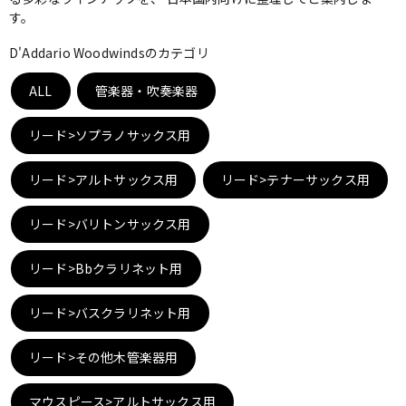
す。
ベース
ウクレレ
D'Addario Woodwindsのカテゴリ
ALL
管楽器・吹奏楽器
ドラム
パーカッション
リード>ソプラノサックス用
キーボード
電子ピアノ
リード>アルトサックス用
リード>テナーサックス用
リード>バリトンサックス用
管楽器
その他楽器
リード>Bbクラリネット用
アンプ
エフェクター
リード>バスクラリネット用
DJ機器
DTM
リード>その他木管楽器用
マウスピース>アルトサックス用