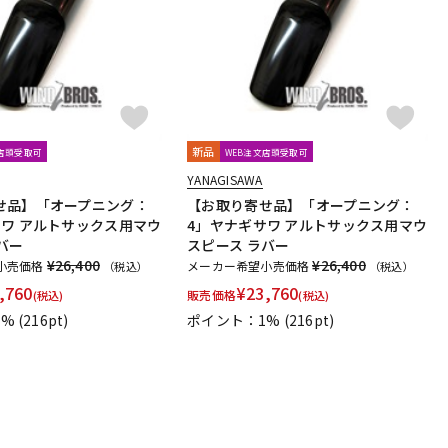
新品
文店頭受取可
WEB注文店頭受取可
YANAGISAWA
せ品】「オープニング：
【お取り寄せ品】「オープニング：
サワ アルトサックス用マウ
4」ヤナギサワ アルトサックス用マウ
バー
スピース ラバー
¥26,400
¥26,400
小売価格
メーカー希望小売価格
（税込）
（税込）
,760
¥
23,760
販売価格
(税込)
(税込)
1%
(216pt)
ポイント：1%
(216pt)