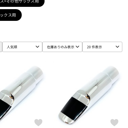
ス>その他サックス用
配信/ライブ
楽器アクセサ
機器
リ
サックス用
人気順
在庫ありのみ表示
20 件表示