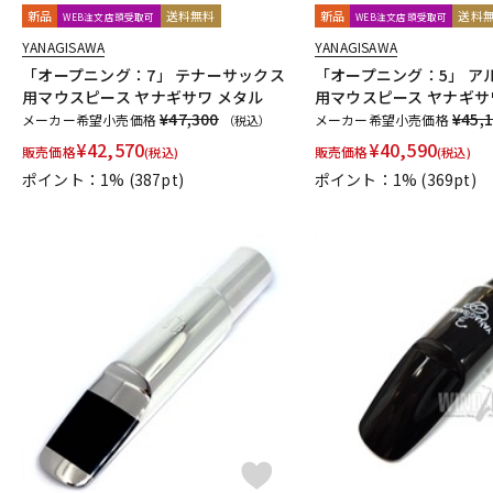
新品
送料無料
新品
送料
WEB注文店頭受取可
WEB注文店頭受取可
YANAGISAWA
YANAGISAWA
「オープニング：7」 テナーサックス
「オープニング：5」 ア
用マウスピース ヤナギサワ メタル
用マウスピース ヤナギサ
¥47,300
¥45,
メーカー希望小売価格
メーカー希望小売価格
（税込）
¥
42,570
¥
40,590
販売価格
販売価格
(税込)
(税込)
ポイント：1%
(387pt)
ポイント：1%
(369pt)