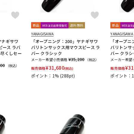
新品
送料無料
新品
WEB注文店頭受取可
WEB注
YANAGISAWA
YANAGISAWA
ヤナギサワ
「オープニング：200」ヤナギサワ
「オープニ
ピース ラバ
バリトンサックス用マウスピース ラ
バリトンサ
り尽くしセー
バー クラシック
バー クラシ
¥35,200
メーカー希望小売価格
メーカー希望
（税込）
300
（税込）
¥
31,680
¥
31
販売価格
販売価格
(税込)
ポイント：1%
(288pt)
ポイント：