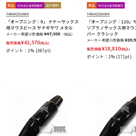
新品
送料無料
新品
WEB注文店頭受取可
WEB注文店頭受取可
YANAGISAWA
YANAGISAWA
「オープニング：9」 テナーサックス
「オープニング：120」
用マウスピース ヤナギサワ メタル
ソプラノサックス用マウ
¥47,300
バー クラシック
メーカー希望小売価格
（税込）
¥20,
メーカー希望小売価格
¥
42,570
販売価格
(税込)
¥
18,810
販売価格
(税込)
ポイント：1%
(387pt)
ポイント：1%
(171pt)