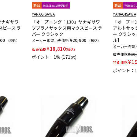
新品
新品
WEB注文店頭受取可
WEB注
YANAGISAWA
YANAGISAWA
ヤナギサワ
「オープニング：130」ヤナギサワ
「オープニ
スピース ラ
ソプラノサックス用マウスピース ラ
アルトサッ
バー クラシック
ー クラシッ
900
¥20,900
ル】
メーカー希望小売価格
（税込）
（税込）
メーカー希望
¥
18,810
販売価格
(税込)
¥
20
販売価格
ポイント：1%
(171pt)
¥
1
特別価格
ポイント：