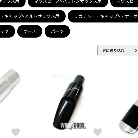
サックス用
マウスピース>バリトンサックス用
マウスピー
DTM オンラ
レコーディン
イン納品
グ機器
・キャップ>アルトサックス用
リガチャー・キャップ>テナー
ネック
ケース
パーツ
ジ
更に絞り込む