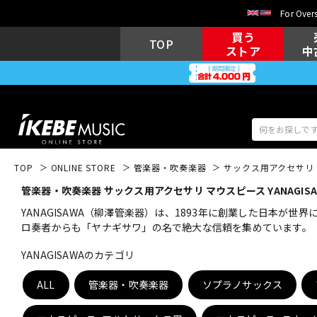
For Overs
買う
TOP
ストア
中
TOP
ONLINE STORE
管楽器・吹奏楽器
サックス用アクセサリ
管楽器・吹奏楽器 サックス用アクセサリ マウスピース YANAGISA
アコギ/エレ
エレキギター
アコ
YANAGISAWA（柳澤管楽器）は、1893年に創業した日本
ロ奏者からも「ヤナギサワ」の名で絶大な信頼を集めています。
YANAGISAWAのカテゴリ
キーボード
電子ピアノ
ALL
管楽器・吹奏楽器
ソプラノサックス