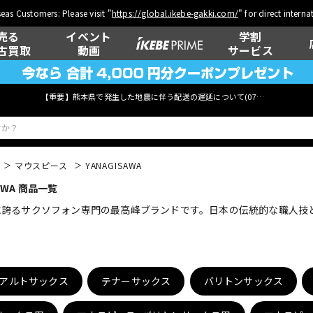
eas Customers: Please visit "
https://global.ikebe-gakki.com/
" for direct intern
売る
イベント
学割
古買取
動画
サービス
【重要】熊本県で発生した地震に伴う配送の遅延について(
07月29日
更新)
マウスピース
YANAGISAWA
WA 商品一覧
ベース
ウクレレ
が世界に誇るサクソフォン専門の最高峰ブランドです。日本の伝統的な職
管楽器
その他楽器
アルトサックス
テナーサックス
バリトンサックス