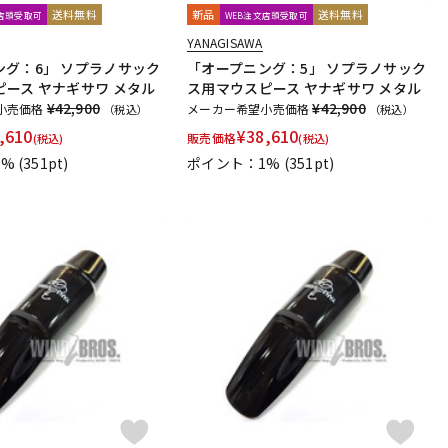
送料無料
新品
送料無料
文店頭受取可
WEB注文店頭受取可
YANAGISAWA
ング：6」 ソプラノサック
「オープニング：5」 ソプラノサック
ース ヤナギサワ メタル
ス用マウスピース ヤナギサワ メタル
¥42,900
¥42,900
小売価格
メーカー希望小売価格
（税込）
（税込）
,610
¥
38,610
販売価格
(税込)
(税込)
1%
(351pt)
ポイント：1%
(351pt)