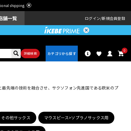
ational shipping.
店舗一覧
ログイン
新規会員登録
0
詳細検索
パーカッショ
ドラム
ン
人技と最先端の技術を融合させ、サクソフォン先進国である欧米のプ
アンプ
エフェクター
その他サックス
マウスピース>ソプラノサックス用