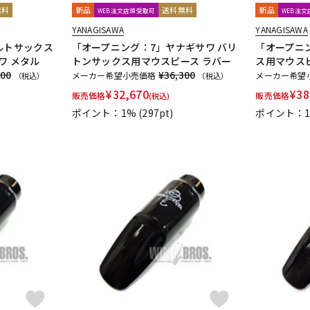
無料
新品
送料無料
新品
WEB注文店頭受取可
WEB注
YANAGISAWA
YANAGISAWA
ルトサックス
「オープニング：7」ヤナギサワ バリ
「オープニ
ワ メタル
トンサックス用マウスピース ラバー
ス用マウスピ
100
¥36,300
メーカー希望小売価格
メーカー希望
（税込）
（税込）
¥
32,670
¥
38
販売価格
販売価格
(税込)
ポイント：1%
(297pt)
ポイント：