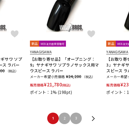
新品
新品
WEB注文店頭受取可
WEB注
YANAGISAWA
YANAGISAWA
ギサワ ソプ
【お取り寄せ品】「オープニング：
【お取り寄
ース ラバー
9」ヤナギサワ ソプラノサックス用マ
3」ヤナギ
200
ウスピース ラバー
スピース ラ
（税込）
¥24,200
メーカー希望小売価格
メーカー希望
（税込）
¥
21,780
¥
23
販売価格
販売価格
(税込)
ポイント：1%
(198pt)
ポイント：
1
2
3