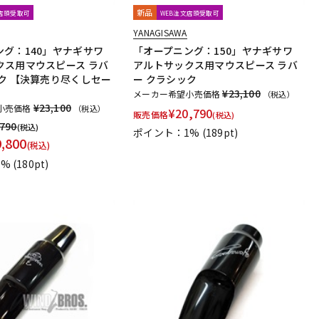
新品
文店頭受取可
WEB注文店頭受取可
YANAGISAWA
ング：140」ヤナギサワ
「オープニング：150」ヤナギサワ
クス用マウスピース ラバ
アルトサックス用マウスピース ラバ
ク 【決算売り尽くしセー
ー クラシック
¥23,100
メーカー希望小売価格
（税込）
¥23,100
小売価格
（税込）
¥
20,790
販売価格
(税込)
,790
(税込)
ポイント：1%
(189pt)
9,800
(税込)
1%
(180pt)