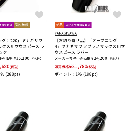
送料無料
新品
文店頭受取可
WEB注文店頭受取可
YANAGISAWA
ング：220」ヤナギサワ
【お取り寄せ品】「オープニング：
ックス用マウスピース ラ
4」ヤナギサワ ソプラノサックス用マ
ック
ウスピース ラバー
¥35,200
¥24,200
小売価格
メーカー希望小売価格
（税込）
（税込）
,680
¥
21,780
販売価格
(税込)
(税込)
1%
(288pt)
ポイント：1%
(198pt)