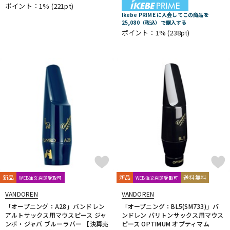
ポイント：1%
(221pt)
Ikebe PRIME に入会してこの商品を
25,080（税込）で購入する
ポイント：1%
(238pt)
新品
新品
送料無料
WEB注文店頭受取可
WEB注文店頭受取可
VANDOREN
VANDOREN
「オープニング：A28」バンドレン
「オープニング：BL5(SM733)」バ
アルトサックス用マウスピース ジャ
ンドレン バリトンサックス用マウス
ンボ・ジャバ ブルーラバー 【決算売
ピース OPTIMUM オプティマム