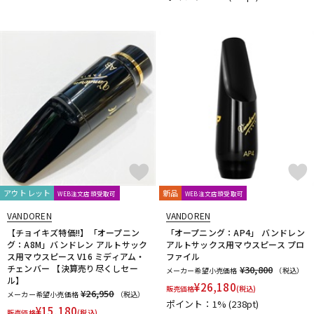
アウトレット
新品
WEB注文店頭受取可
WEB注文店頭受取可
VANDOREN
VANDOREN
【チョイキズ特価!!】「オープニン
「オープニング：AP4」 バンドレン
グ：A8M」バンドレン アルトサック
アルトサックス用マウスピース プロ
ス用マウスピース V16 ミディアム・
ファイル
チェンバー 【決算売り尽くしセー
¥30,800
メーカー希望小売価格
（税込）
ル】
¥
26,180
販売価格
(税込)
¥26,950
メーカー希望小売価格
（税込）
ポイント：1%
(238pt)
¥
15,180
販売価格
(税込)