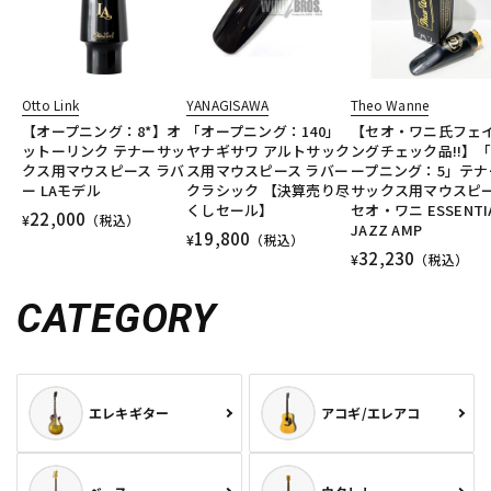
Otto Link
YANAGISAWA
Theo Wanne
【オープニング：8*】オ
「オープニング：140」
【セオ・ワニ氏フェ
ットーリンク テナーサッ
ヤナギサワ アルトサック
ングチェック品!!】
クス用マウスピース ラバ
ス用マウスピース ラバー
ープニング：5」テナ
ー LAモデル
クラシック 【決算売り尽
サックス用マウスピ
くしセール】
セオ・ワニ ESSENTI
22,000
¥
（税込）
JAZZ AMP
19,800
¥
（税込）
32,230
¥
（税込）
CATEGORY
エレキギター
アコギ/エレアコ