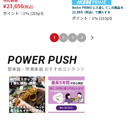
特別価格
¥
23,656
(税込)
Ikebe PRIME に入会してこの商品を
22,880（税込）で購入する
ポイント：1%
(215pt)
ポイント：1%
(215pt)
1
2
3
4
POWER PUSH
管楽器・吹奏楽器 おすすめコンテンツ