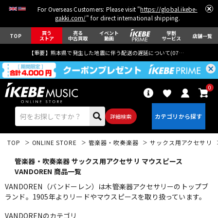
For Overseas Customers: Please visit "
https://global.ikebe-
gakki.com/
" for direct international shipping.
買う
売る
イベント
学割
TOP
店舗一覧
ストア
中古買取
動画
サービス
【重要】熊本県で発生した地震に伴う配送の遅延について(
07月29日
更新)
0
詳細検索
TOP
ONLINE STORE
管楽器・吹奏楽器
サックス用アクセサリ
管楽器・吹奏楽器 サックス用アクセサリ マウスピース
VANDOREN 商品一覧
VANDOREN（バンドーレン）は木管楽器アクセサリーのトップブ
ランド。1905年よりリードやマウスピースを取り扱っています。
エレキギター
アコギ/エレアコ
VANDORENのカテゴリ