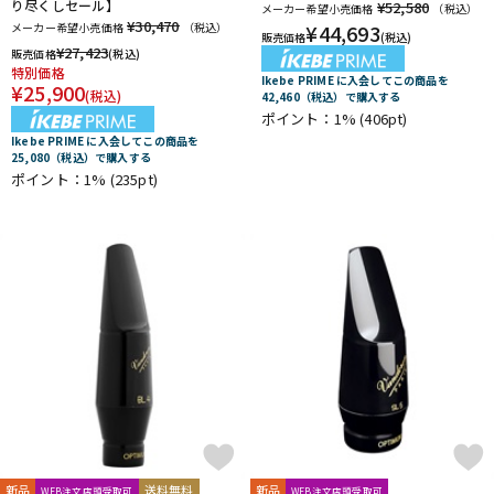
り尽くしセール】
¥52,580
メーカー希望小売価格
（税込）
¥30,470
メーカー希望小売価格
（税込）
¥
44,693
販売価格
(税込)
¥
27,423
販売価格
(税込)
特別価格
Ikebe PRIME に入会してこの商品を
¥
25,900
(税込)
42,460（税込）で購入する
ポイント：1%
(406pt)
Ikebe PRIME に入会してこの商品を
25,080（税込）で購入する
ポイント：1%
(235pt)
新品
送料無料
新品
WEB注文店頭受取可
WEB注文店頭受取可