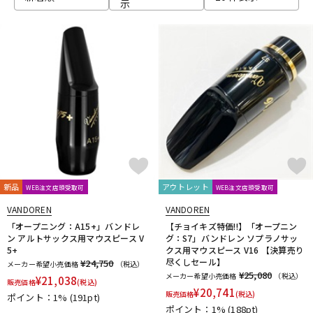
示
新品
アウトレット
WEB注文店頭受取可
WEB注文店頭受取可
VANDOREN
VANDOREN
「オープニング：A15+」バンドレ
【チョイキズ特価!!】「オープニン
ン アルトサックス用マウスピース V
グ：S7」バンドレン ソプラノサッ
5+
クス用マウスピース V16 【決算売り
尽くしセール】
¥24,750
メーカー希望小売価格
（税込）
¥25,080
メーカー希望小売価格
（税込）
¥
21,038
販売価格
(税込)
¥
20,741
販売価格
(税込)
ポイント：1%
(191pt)
ポイント：1%
(188pt)