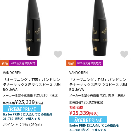
新品
新品
WEB注文店頭受取可
WEB注文店頭受取可
VANDOREN
VANDOREN
「オープニング：T55」バンドレン
「オープニング：T45」バンドレン
テナーサックス用マウスピース JUM
テナーサックス用マウスピース JUM
BO JAVA
BO JAVA
¥29,810
¥29,810
メーカー希望小売価格
（税込）
メーカー希望小売価格
（税込）
¥
25,339
¥
26,829
販売価格
(税込)
販売価格
(税込)
特別価格
¥
25,339
(税込)
Ikebe PRIME に入会してこの商品を
21,780（税込）で購入する
ポイント：1%
(230pt)
Ikebe PRIME に入会してこの商品を
21,780（税込）で購入する