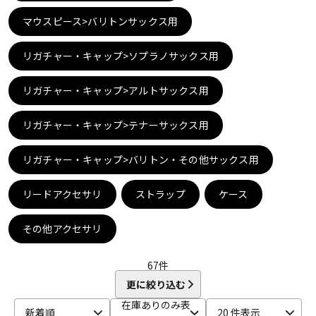
DTM オンライン納品
レコーディング機器
マウスピース>バリトンサックス用
リガチャー・キャップ>ソプラノサックス用
配信/ライブ機器
楽器アクセサリ
リガチャー・キャップ>アルトサックス用
中古
ヴィンテージ
リガチャー・キャップ>テナーサックス用
リガチャー・キャップ>バリトン・その他サックス用
リードアクセサリ
ストラップ
ケース
その他アクセサリ
67
件
更に絞り込む
在庫ありのみ表
新着順
20 件表示