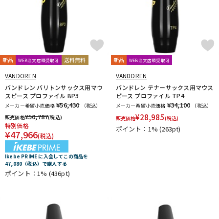
新品
送料無料
新品
WEB注文店頭受取可
WEB注文店頭受取可
VANDOREN
VANDOREN
バンドレン バリトンサックス用マウ
バンドレン テナーサックス用マウス
スピース プロファイル BP3
ピース プロファイル TP4
¥56,430
¥34,100
メーカー希望小売価格
（税込）
メーカー希望小売価格
（税込）
¥
50,787
¥
28,985
販売価格
(税込)
販売価格
(税込)
特別価格
ポイント：1%
(263pt)
¥
47,966
(税込)
Ikebe PRIME に入会してこの商品を
47,080（税込）で購入する
ポイント：1%
(436pt)