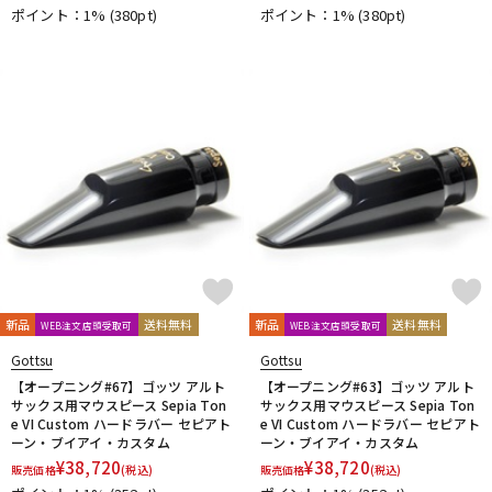
ポイント：1%
(380pt)
ポイント：1%
(380pt)
新品
送料無料
新品
送料無料
WEB注文店頭受取可
WEB注文店頭受取可
Gottsu
Gottsu
【オープニング#67】ゴッツ アルト
【オープニング#63】ゴッツ アルト
サックス用マウスピース Sepia Ton
サックス用マウスピース Sepia Ton
e VI Custom ハードラバー セピアト
e VI Custom ハードラバー セピアト
ーン・ブイアイ・カスタム
ーン・ブイアイ・カスタム
¥
38,720
¥
38,720
販売価格
(税込)
販売価格
(税込)