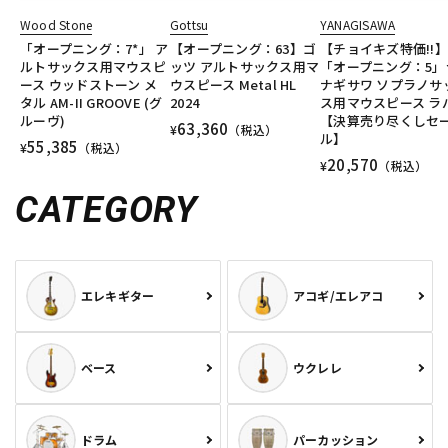
Wood Stone
Gottsu
YANAGISAWA
「オープニング：7*」 ア
【オープニング：63】ゴ
【チョイキズ特価!!】
ルトサックス用マウスピ
ッツ アルトサックス用マ
「オープニング：5」
ース ウッドストーン メ
ウスピース Metal HL
ナギサワ ソプラノサ
タル AM-II GROOVE (グ
2024
ス用マウスピース ラ
ルーヴ)
【決算売り尽くしセ
63,360
¥
（税込）
ル】
55,385
¥
（税込）
20,570
¥
（税込）
CATEGORY
エレキギター
アコギ/エレアコ
ベース
ウクレレ
ドラム
パーカッション