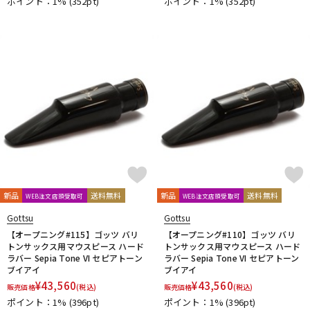
ポイント：1%
(352pt)
ポイント：1%
(352pt)
新品
送料無料
新品
送料無料
WEB注文店頭受取可
WEB注文店頭受取可
Gottsu
Gottsu
【オープニング#115】ゴッツ バリ
【オープニング#110】ゴッツ バリ
トンサックス用マウスピース ハード
トンサックス用マウスピース ハード
ラバー Sepia Tone VI セピアトーン
ラバー Sepia Tone VI セピアトーン
ブイアイ
ブイアイ
¥
43,560
¥
43,560
販売価格
(税込)
販売価格
(税込)
ポイント：1%
(396pt)
ポイント：1%
(396pt)