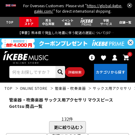
For Overseas Customers: Please visit "
https://global.ikebe-
gakki.com/
" for direct international shipping.
買う
売る
イベント
学割
TOP
店舗一覧
ストア
中古買取
動画
サービス
【重要】熊本県で発生した地震に伴う配送の遅延について(
07月29日
更新)
0
詳細検索
TOP
ONLINE STORE
管楽器・吹奏楽器
サックス用アクセサリ
管楽器・吹奏楽器 サックス用アクセサリ マウスピース
Gottsu 商品一覧
132
件
エレキギター
アコギ/エレアコ
更に絞り込む