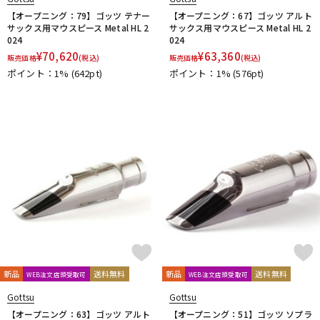
【オープニング：79】ゴッツ テナー
【オープニング：67】ゴッツ アルト
サックス用マウスピース Metal HL 2
サックス用マウスピース Metal HL 2
024
024
¥
70,620
¥
63,360
販売価格
(税込)
販売価格
(税込)
ポイント：1%
(642pt)
ポイント：1%
(576pt)
新品
送料無料
新品
送料無料
WEB注文店頭受取可
WEB注文店頭受取可
Gottsu
Gottsu
【オープニング：63】ゴッツ アルト
【オープニング：51】ゴッツ ソプラ