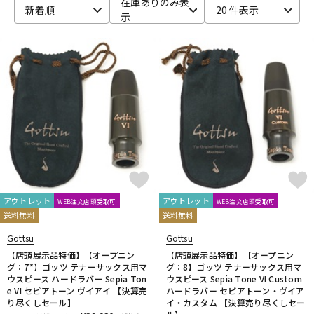
在庫ありのみ表
新着順
20 件表示
示
ベース
ウクレレ
ドラム
パーカッション
キーボード
電子ピアノ
管楽器
その他楽器
アウトレット
アウトレット
WEB注文店頭受取可
WEB注文店頭受取可
送料無料
送料無料
アンプ
エフェクター
Gottsu
Gottsu
【店頭展示品特価】【オープニン
【店頭展示品特価】【オープニン
グ：7*】ゴッツ テナーサックス用マ
グ：8】ゴッツ テナーサックス用マ
DJ機器
DTM
ウスピース ハードラバー Sepia Ton
ウスピース Sepia Tone VI Custom
e VI セピアトーン ヴイアイ 【決算売
ハードラバー セピアトーン・ヴイア
り尽くしセール】
イ・カスタム 【決算売り尽くしセー