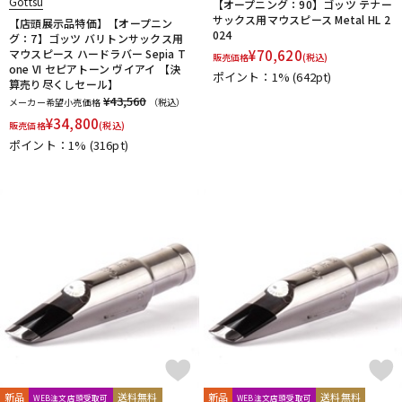
Gottsu
【オープニング：90】ゴッツ テナー
サックス用マウスピース Metal HL 2
【店頭展示品特価】【オープニン
024
グ：7】ゴッツ バリトンサックス用
マウスピース ハードラバー Sepia T
¥
70,620
販売価格
(税込)
one VI セピアトーン ヴイアイ 【決
ポイント：1%
(642pt)
算売り尽くしセール】
¥43,560
メーカー希望小売価格
（税込）
¥
34,800
販売価格
(税込)
ポイント：1%
(316pt)
新品
送料無料
新品
送料無料
WEB注文店頭受取可
WEB注文店頭受取可