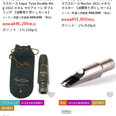
ウスピース Sepia Tone Double Rin
マウスピース Master 2021 メタル
g 2022 メタル セピアトーン ダブル
マスター 【決算売り尽くしセール】
リング 【決算売り尽くしセール】
¥60,500
メーカー希望小売価格
（税込）
¥60,500
メーカー希望小売価格
（税込）
¥
55,000
販売価格
(税込)
¥
46,200
販売価格
(税込)
ポイント：1%
(500pt)
ポイント：1%
(420pt)
アウトレット
新品
送料無料
WEB注文店頭受取可
WEB注文店頭受取可
送料無料
Gottsu