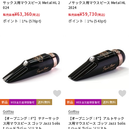
サックス用マウスピース Metal HL 2
ノサックス用マウスピース Metal HL
024
2024
¥
63,360
¥
59,730
販売価格
(税込)
販売価格
(税込)
ポイント：1%
(576pt)
ポイント：1%
(543pt)
新品
送料無料
新品
送料無料
WEB注文店頭受取可
WEB注文店頭受取可
Gottsu
Gottsu
【オープニング：F*】テナーサック
【オープニング：F*】アルトサック
ス用マウスピース ゴッツ Jazz Solis
ス用マウスピース ゴッツ Jazz Solis
t ハードラバー ソリスト
t ハードラバー ソリスト