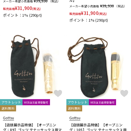
ル】
¥39,930
メーカー希望小売価格
（税込）
DTM オンライン納品
レコーディング機器
¥39,930
メーカー希望小売価格
（税込）
¥
31,900
販売価格
(税込)
¥
31,900
販売価格
(税込)
ポイント：1%
(290pt)
ポイント：1%
(290pt)
配信/ライブ機器
楽器アクセサリ
中古
ヴィンテージ
アウトレット
アウトレット
WEB注文店頭受取可
WEB注文店頭受取可
送料無料
送料無料
Gottsu
Gottsu
【店頭展示品特価】【オープニン
【店頭展示品特価】【オープニン
グ：89】ゴッツ テナーサックス用マ
グ：105】ゴッツ テナーサックス用