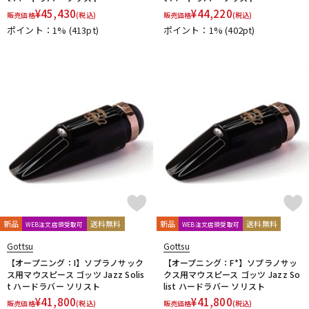
¥
45,430
¥
44,220
販売価格
(税込)
販売価格
(税込)
ポイント：1%
(413pt)
ポイント：1%
(402pt)
新品
送料無料
新品
送料無料
WEB注文店頭受取可
WEB注文店頭受取可
Gottsu
Gottsu
【オープニング：I】ソプラノサック
【オープニング：F*】ソプラノサッ
ス用マウスピース ゴッツ Jazz Solis
クス用マウスピース ゴッツ Jazz So
t ハードラバー ソリスト
list ハードラバー ソリスト
¥
41,800
¥
41,800
販売価格
(税込)
販売価格
(税込)