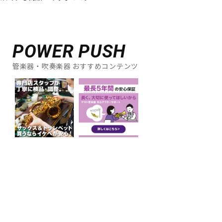
ドラム
パーカッション
POWER PUSH
キーボード
電子ピアノ
管楽器・吹奏楽器 おすすめコンテンツ
管楽器
その他楽器
アンプ
エフェクター
DJ機器
DTM
DTM オンライン納品
レコーディング機器