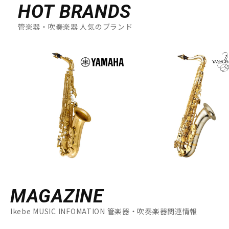
HOT BRANDS
配信/ライブ機器
楽器アクセサリ
管楽器・吹奏楽器 人気のブランド
中古
ヴィンテージ
MAGAZINE
Ikebe MUSIC INFOMATION 管楽器・吹奏楽器関連情報