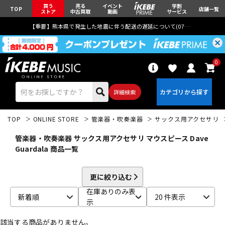
買う
売る
イベント
学割
TOP
店舗一覧
ストア
中古買取
動画
サービス
【重要】熊本県で発生した地震に伴う配送の遅延について(
07月29日
更新)
0
詳細検索
TOP
ONLINE STORE
管楽器・吹奏楽器
サックス用アクセサリ
管楽器・吹奏楽器 サックス用アクセサリ マウスピース Dave
Guardala 商品一覧
エレキギター
アコギ/エレアコ
更に絞り込む
在庫ありのみ表
新着順
20 件表示
示
ベース
ウクレレ
該当する商品がありません。