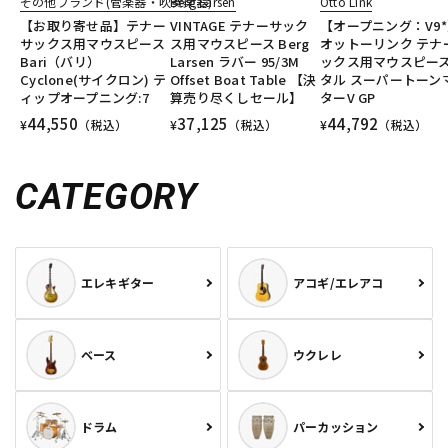
その他ブランド(管楽器・吹奏楽器)
Berg Larsen
Otto Link
【お取り寄せ品】テナー
VINTAGE テナーサック
【オープニング：V9
サックス用マウスピース
ス用マウスピース Berg
オットーリンク テナ
Bari（バリ）
Larsen ラバー 95/3M
ックス用マウスピース
Cyclone(サイクロン) テ
Offset Boat Table 【決
タル スーパートーン
ィップオープニング:7
算売り尽くしセール】
ターV GP
44,550
37,125
44,792
¥
（税込）
¥
（税込）
¥
（税込）
CATEGORY
エレキギター
アコギ/エレアコ
ベース
ウクレレ
ドラム
パーカッション