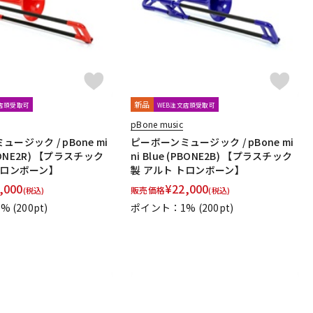
rkeley
Schilke
Seibold
SEIKO
Selmer Paris
Stomvi
Stork
SUPERSLICK
Susato
r
trumpet station
Ullven
Ultra breathe
Ultra-Pure
O
YAMAHA
YANAGISAWA
YUPON
Zac
新品
文店頭受取可
WEB注文店頭受取可
pBone music
ーカー
ツルピカ君
ハリソン
ライツ
レジェール
ージック / pBone mi
ピーボーンミュージック / pBone mi
PBONE2R) 【プラスチック
ni Blue (PBONE2B) 【プラスチック
rk
ELISE
PARAFIT
Hollywood Winds
MALTA
トロンボーン】
製 アルト トロンボーン】
,000
¥
22,000
販売価格
(税込)
(税込)
1%
(200pt)
ポイント：1%
(200pt)