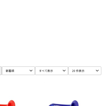
配信/ライブ
楽器アクセサ
aS
機器
リ
STRAP
BLUE JUICE
Bob Reeves
Bobby Dukoff
Boveda
BSC
Buescher
Buffet Crampon
buzz
Claude Lakey
Colin Goldie
D'Addario Wood Winds
ONE
Francois Louis
.A
Harmon
Harry Hartmanns
HERCULES
Hetman
PITER
K&M
KELLY
KEY LEAVES
KGU brass
Kikutani
新着順
すべて表示
20 件表示
maduke
Martin(管)
MB
MEYER
Michael Burke
Paul Mauriat
Phil Barone
Pillinger
POWERbreathe