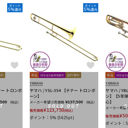
ポイント
ポイント
5%
5%
還元
還元
無料
新品
送料無料
新品
WEB注文店頭受取可
WEB注
YAMAHA
YAMAHA
テナー トロンボ
ヤマハ / YSL-354 【テナー トロンボ
ヤマハ / Y
ーン】
ン】【5年
,500
¥137,500
心】
メーカー希望小売価格
（税込）
（税込）
T
SOLD OUT
メーカー希望
¥
123,750
販売価格
(税込)
¥
50
販売価格
ポイント：5%
(5625pt)
ポイント：