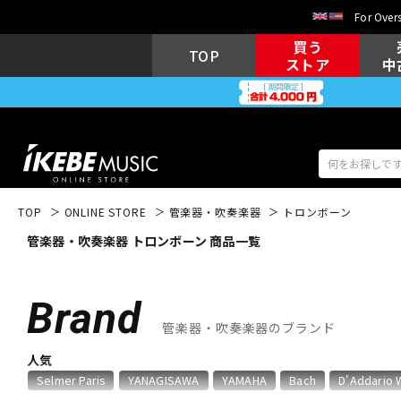
For Overs
買う
TOP
ストア
中
TOP
ONLINE STORE
管楽器・吹奏楽器
トロンボーン
管楽器・吹奏楽器 トロンボーン 商品一覧
アコギ/エレ
エレキギター
アコ
Brand
管楽器・吹奏楽器のブランド
キーボード
電子ピアノ
人気
Selmer Paris
YANAGISAWA
YAMAHA
Bach
D'Addario 