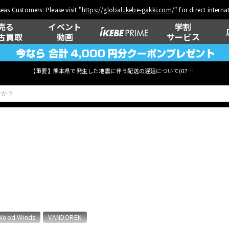
eas Customers: Please visit "
https://global.ikebe-gakki.com/
" for direct intern
売る
イベント
学割
古買取
動画
サービス
【重要】熊本県で発生した地震に伴う配送の遅延について(
07月29日
更新)
ベース
ウクレレ
管楽器
その他楽器
Wood Winds
VANDOREN