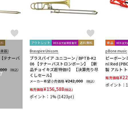
ROCHE-THOMAS
Roland
Rondino
ROUSSEAU
Rovner
RSBe
SNOOPY WITH MUSIC
SOULO MUTE
SST(Schucht Sax Technology)
CE COLLECTION
Theo Wanne
Tom Crown
TORAYSEE
TrumCo
VIVACE
waltons
Warburton
Winds Score
Wood Stone
X
無料
アウトレット
送料無料
新品
WEB注文店頭受取可
WEB注
楽器)
Brasspire Unicorn
pBone music
オリジナル
オオサワオカリナ
オオハシ
すいとる君
その他メ
N 【テナーバ
ブラスパイア ユニコーン / BPTB-K2
ピーボーンミュ
06 【テナーバストロンボーン】 【新
ni Red (
GAT Custom Brass
TK Melody
HINO
Klang
MG Leather Wo
,000
品チョイキズ超特価!!】 【決算売り尽
製 アルト 
（税込）
stock
BORGANI
New York Stage 1
Brass Gear
Syos
T
くしセール】
¥
22
販売価格
¥242,000
メーカー希望小売価格
（税込）
ポイント：
¥
156,588
販売価格
(税込)
ポイント：1%
(1423pt)