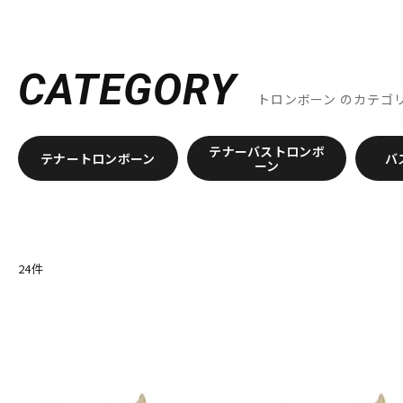
A
DJ機器
DTM
Aida
AIZEN
AKAI
Al Cass
Alexander Karavaev
Alfr
B
B.AIR
B.Tilz
Bach
BAGS
BAM
Beaumont
Beech
CATEGORY
Brancher
Brand
Brass Lab.MOMO
Brasspire
Brasspir
トロンボーン
のカテゴ
中古
ヴィンテー
C-F
C.C.シャイニーケース
C.G.CONN
Cadeson
Cannonball
テナーバストロンボ
Dave Guardala
Denis Wick
DRAKE
EASTMAN
EDDIE DA
テナートロンボーン
バ
ーン
GALAX
Galeon
GARD BAGS
Getzen
Giardinelli
GL
HOLTON
HORITA
HW
iO
J-K
J.KEILWERTH
J.Michael
J.NOTE
J.W.Eastman
JAKOB W
24
件
Killarney Whistle
KING
KOLBL
L-M
LA TROMBA
LASKEY
LB LYON
Lebayle
lefreQue
Li
MK Whistle
Monette
MONSTER OIL
Mouthpiece Cafe
N-Q
NAKAJIMA
Neotech
Neptune
New Stone Lined
NONA