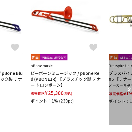
新品
新品
WEB注文店頭受取可
WEB注
pBone music
Brasspire Uni
Bone Blu
ピーボーンミュージック / pBone Re
ブラスパイア 
スチック製 テナ
d (PBONE1R) 【プラスチック製 テナ
06 【テナ
ー トロンボーン】
メーカー希望
¥
25,300
¥
19
販売価格
(税込)
販売価格
ポイント：1%
(230pt)
ポイント：