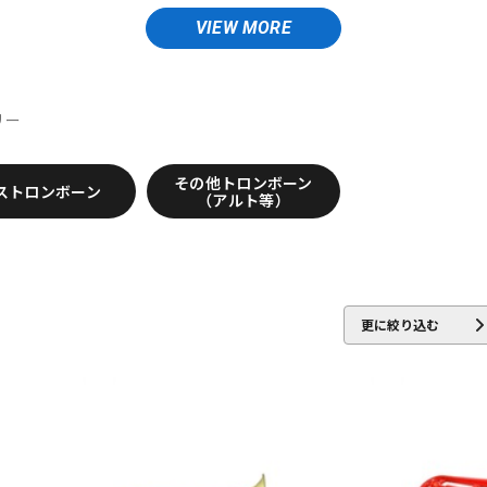
DTM オンラ
レコーディン
VIEW MORE
ed Lupot
ALISYN
Anfree
Antigua
Antoine Courtois
ARB
イン納品
グ機器
ler
Berg Larsen
BERP
Besson
BEST BRASS
BG
BIRD 
e Unicorn
Bremner
BRESLMAIR
Brilhart
Brio
BROPRO
リー
ジ
CAROL BRASS
Charles Davis
Chateau
ChopSaver
CLARKE
その他トロンボーン
NIELS
EMO
FAT CAT
FAXX
Feadog
FIBRACELL
FOREST
ストロンボーン
（アルト等）
 CASES
GLOBAL
Gonzalez
Gottsu
GR
GREG BLACK
H.D
INTER
Jazzlab
JET-TONE
JK
JM Lubricants
Jo-Ral
JU
更に絞り込む
ly's tone
LOTUS
MANHASSET
MARCA
Marcinkiewicz
Mar
Mutio
KA
NY Classic
OCHRES
OKURA + MUTE
Otto Link
P&H