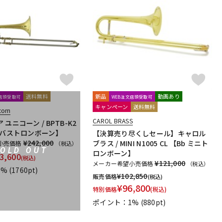
送料無料
新品
動画あり
文店頭受取可
WEB注文店頭受取可
キャンペーン
送料無料
corn
CAROL BRASS
ユニコーン / BPTB-K2
ーバストロンボーン】
【決算売り尽くしセール】キャロル
¥242,000
ブラス / MINI N1005 CL 【Bb ミニト
小売価格
（税込）
SOLD OUT
ロンボーン】
3,600
(税込)
¥121,000
メーカー希望小売価格
（税込）
1%
(1760pt)
¥
102,850
販売価格
(税込)
¥
96,800
特別価格
(税込)
ポイント：1%
(880pt)