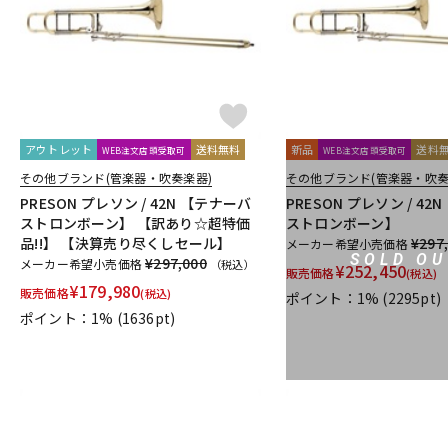
PRIMA
PROTEC
Queen Brass
R-S
Rampone&Cazzani
REED GEEK
REKA
Reunion Blues
Silent Felt
Silverstein
SML（Strasser Marigaux Lemaire）
T-Z
T.K MELODY
TABIBITO
TAHORNG
Ted Klum
THE WALLA
UNISON
unknown
UPMUTE
VACCHIANO
VANDOREN
アウトレット
送料無料
新品
送料
WEB注文店頭受取可
WEB注文店頭受取可
他
その他ブランド(管楽器・吹奏楽器)
その他ブランド(管楽器・吹奏
アケタオカリーナ
アレキサンダー（リード）
ウインドブロス
PRESON プレソン / 42N 【テナーバ
PRESON プレソン / 42
ストロンボーン】 【訳あり☆超特価
ストロンボーン】
日本娯楽
ARTinoise
Intercept Technology
Kerry Whistle
品!!】 【決算売り尽くしセール】
¥297
メーカー希望小売価格
CG Mouthpiece
PATRICK
Wedge
Frate Precision
Sha
SOLD OU
¥297,000
メーカー希望小売価格
（税込）
¥
252,450
販売価格
(税込)
¥
179,980
販売価格
(税込)
ポイント：1%
(2295pt)
ポイント：1%
(1636pt)