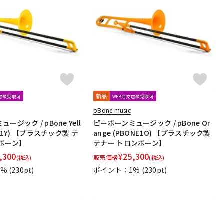
新品
文店頭受取可
WEB注文店頭受取可
pBone music
ージック / pBone Yell
ピーボーンミュージック / pBone Or
NE1Y) 【プラスチック製 テ
ange (PBONE1O) 【プラスチック製
ボーン】
テナー トロンボーン】
,300
¥
25,300
販売価格
(税込)
(税込)
1%
(230pt)
ポイント：1%
(230pt)