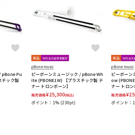
新品
新品
WEB注文店頭受取可
WEB注
pBone music
pBone music
Bone Pu
ピーボーンミュージック / pBone Wh
ピーボーンミュ
プラスチック製
ite (PBONE1W) 【プラスチック製 テ
ow (PBO
ナー トロンボーン】
ナー トロン
¥
25,300
¥
25
販売価格
販売価格
(税込)
ポイント：1%
(230pt)
ポイント：