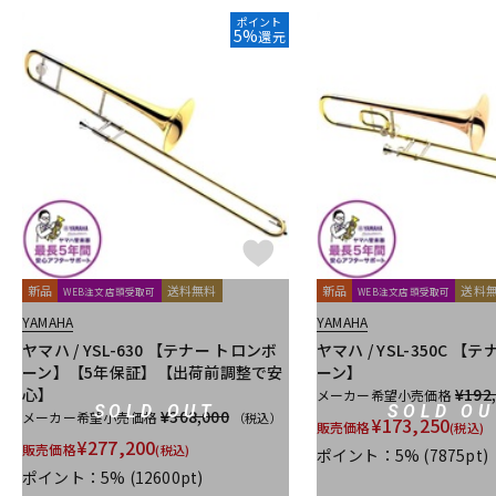
ポイント
5%
還元
新品
送料無料
新品
送料
WEB注文店頭受取可
WEB注文店頭受取可
YAMAHA
YAMAHA
ヤマハ / YSL-630 【テナー トロンボ
ヤマハ / YSL-350C 【
ーン】【5年保証】【出荷前調整で安
ーン】
心】
¥192
メーカー希望小売価格
SOLD OUT
SOLD OU
¥308,000
メーカー希望小売価格
（税込）
¥
173,250
販売価格
(税込)
¥
277,200
販売価格
(税込)
ポイント：5%
(7875pt)
ポイント：5%
(12600pt)