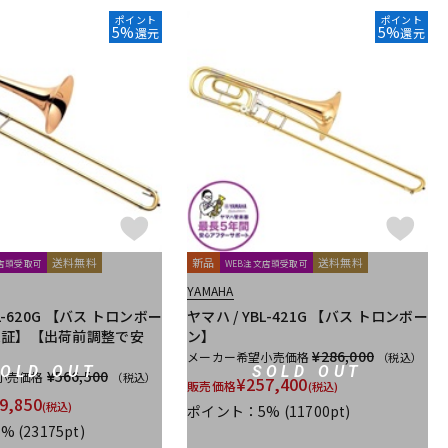
ポイント
ポイント
5%
5%
還元
還元
送料無料
新品
送料無料
文店頭受取可
WEB注文店頭受取可
YAMAHA
BL-620G 【バス トロンボー
ヤマハ / YBL-421G 【バス トロンボー
保証】【出荷前調整で安
ン】
¥286,000
メーカー希望小売価格
（税込）
SOLD OUT
SOLD OUT
¥566,500
小売価格
（税込）
¥
257,400
販売価格
(税込)
9,850
(税込)
ポイント：5%
(11700pt)
5%
(23175pt)