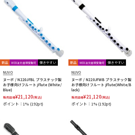
新品
弾きやすい
新品
弾きやすい
WEB注文店頭受取可
WEB注文店頭受取可
NUVO
NUVO
ヌーボ / N220JFBL プラスチック製
ヌーボ / N220JFWB プラスチック製
お子様向けフルート jFlute (White/
お子様向けフルート jFlute(White/B
Blue)
lack)
¥
21,120
¥
21,120
販売価格
(税込)
販売価格
(税込)
ポイント：1%
(192pt)
ポイント：1%
(192pt)