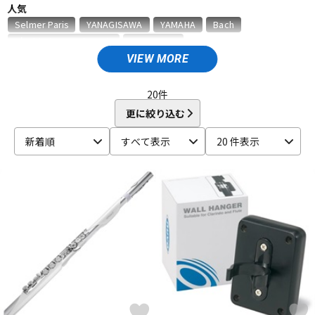
人気
ベース
ウクレレ
Selmer Paris
YANAGISAWA
YAMAHA
Bach
D'Addario Wood Winds
VANDOREN
VIEW MORE
A
ドラム
パーカッション
Aida
AIZEN
AKAI
Al Cass
Alexander Karavaev
Alfred Lupot
ALISYN
Anfree
Antigua
20
件
Antoine Courtois
ARB
aS
更に絞り込む
キーボード
電子ピアノ
B
新着順
すべて表示
20 件表示
B.AIR
B.Tilz
Bach
BAGS
BAM
Beaumont
Beechler
Berg Larsen
BERP
Besson
BEST BRASS
管楽器
その他楽器
BG
BIRD STRAP
BLUE JUICE
Bob Reeves
Bobby Dukoff
Boveda
Brancher
Brand
Brass Lab.MOMO
Brasspire
Brasspire Unicorn
Bremner
アンプ
エフェクター
BRESLMAIR
Brilhart
Brio
BROPRO
BSC
Buescher
Buffet Crampon
buzz
C-F
DJ機器
DTM
C.C.シャイニーケース
C.G.CONN
Cadeson
Cannonball
CAROL BRASS
Charles Davis
Chateau
ChopSaver