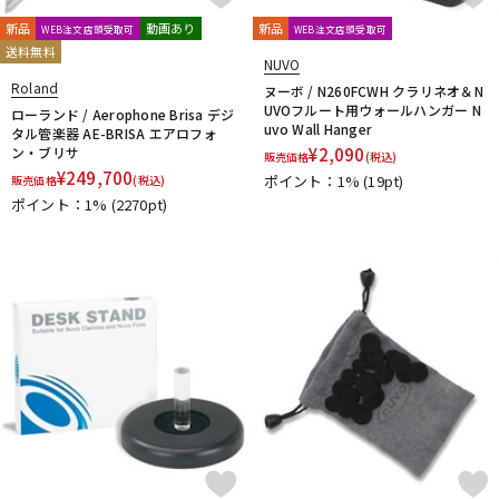
CLARKE
Claude Lakey
Colin Goldie
DTM オンライン納品
レコーディング機器
D'Addario Wood Winds
Dave Guardala
Denis Wick
新品
動画あり
新品
WEB注文店頭受取可
WEB注文店頭受取可
送料無料
DRAKE
EASTMAN
EDDIE DANIELS
EMO
FAT CAT
NUVO
FAXX
Feadog
FIBRACELL
FORESTONE
Francois Louis
Roland
ヌーボ / N260FCWH クラリネオ＆N
配信/ライブ機器
楽器アクセサリ
UVOフルート用ウォールハンガー N
GALAX
Galeon
GARD BAGS
Getzen
Giardinelli
ローランド / Aerophone Brisa デジ
uvo Wall Hanger
タル管楽器 AE-BRISA エアロフォ
GL CASES
GLOBAL
Gonzalez
Gottsu
GR
ン・ブリサ
¥
2,090
販売価格
(税込)
GREG BLACK
H.D.A
Harmon
Harry Hartmanns
¥
249,700
中古
ヴィンテージ
ポイント：1%
(19pt)
販売価格
(税込)
HERCULES
Hetman
HOLTON
HORITA
HW
iO
ポイント：1%
(2270pt)
J-K
J.KEILWERTH
J.Michael
J.NOTE
J.W.Eastman
JAKOB WINTER
Jazzlab
JET-TONE
JK
JM Lubricants
Jo-Ral
JUPITER
K&M
KELLY
KEY LEAVES
KGU brass
Kikutani
Killarney Whistle
KING
KOLBL
L-M
LA TROMBA
LASKEY
LB LYON
Lebayle
lefreQue
Lily's tone
LOTUS
MANHASSET
MARCA
Marcinkiewicz
Marmaduke
Martin(管)
MB
MEYER
Michael Burke
MK Whistle
Monette
MONSTER OIL
Mouthpiece Cafe
Mutio