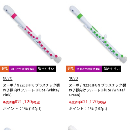
新品
弾きやすい
新品
弾きやすい
WEB注文店頭受取可
WEB注文店頭受取可
NUVO
NUVO
ヌーボ / N220JFPK プラスチック製
ヌーボ / N220JFGN プラスチック製
お子様向けフルート jFlute (White/
お子様向けフルート jFlute (White/
Pink)
Green)
¥
21,120
¥
21,120
販売価格
(税込)
販売価格
(税込)
ポイント：1%
(192pt)
ポイント：1%
(192pt)