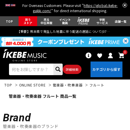
For Overseas Customers: Please visit "
https://global.ikebe-
gakki.com/
" for direct international shipping.
買う
売る
イベント
学割
TOP
店舗一覧
ストア
中古買取
動画
サービス
【重要】熊本県で発生した地震に伴う配送の遅延について(
07月29日
更新)
0
詳細検索
TOP
ONLINE STORE
管楽器・吹奏楽器
フルート
管楽器・吹奏楽器 フルート 商品一覧
Brand
エレキギター
アコギ/エレアコ
管楽器・吹奏楽器のブランド