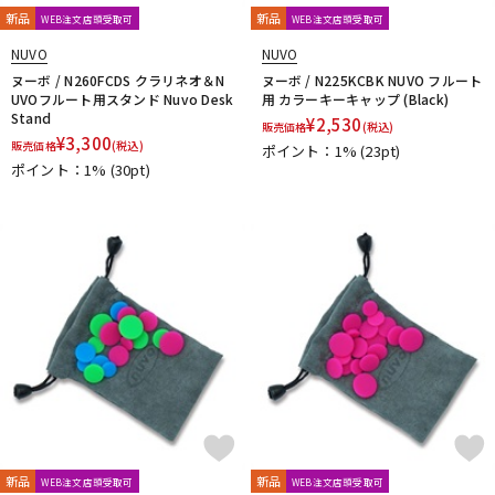
新品
新品
N-Q
WEB注文店頭受取可
WEB注文店頭受取可
NAKAJIMA
Neotech
Neptune
New Stone Lined
NUVO
NUVO
NONAKA
NY Classic
OCHRES
OKURA + MUTE
ヌーボ / N260FCDS クラリネオ＆N
ヌーボ / N225KCBK NUVO フルート
UVOフルート用スタンド Nuvo Desk
用 カラーキーキャップ (Black)
Otto Link
P&H
Paul Mauriat
Phil Barone
Pillinger
Stand
¥
2,530
POWERbreathe
PRIMA
PROTEC
Queen Brass
販売価格
(税込)
¥
3,300
販売価格
(税込)
ポイント：1%
(23pt)
R-S
ポイント：1%
(30pt)
Rampone&Cazzani
REED GEEK
REKA
Reunion Blues
ROCHE-THOMAS
Roland
Rondino
ROUSSEAU
Rovner
RSBerkeley
Schilke
Seibold
SEIKO
Selmer Paris
Silent Felt
Silverstein
SML（Strasser Marigaux Lemaire）
SNOOPY WITH MUSIC
SOULO MUTE
SST(Schucht Sax Technology)
Stomvi
Stork
SUPERSLICK
Susato
T-Z
T.K MELODY
TABIBITO
TAHORNG
Ted Klum
THE WALLACE COLLECTION
Theo Wanne
Tom Crown
TORAYSEE
TrumCor
trumpet station
Ullven
Ultra breathe
Ultra-Pure
UNISON
unknown
UPMUTE
新品
新品
WEB注文店頭受取可
WEB注文店頭受取可