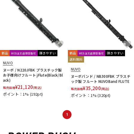
新品
弾きやすい
新品
弾きやすい
WEB注文店頭受取可
WEB注文店頭受取可
送料無料
NUVO
NUVO
ヌーボ / N220JFBK プラスチック製
お子様向けフルート jFlute(Black/Bl
ヌーボバンド / NB300FBK プラスチ
ack)
ック製 フルート NUVOBand FLUTE
¥
21,120
¥
35,200
販売価格
(税込)
販売価格
(税込)
ポイント：1%
(192pt)
ポイント：1%
(320pt)
1