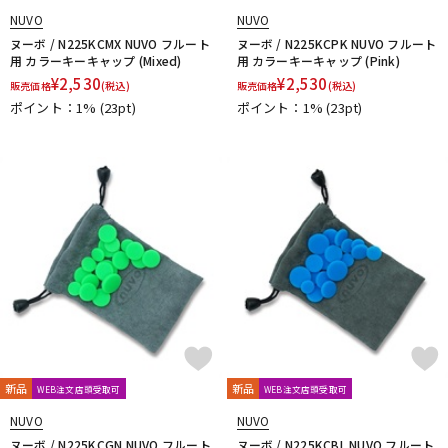
VACCHIANO
VANDOREN
VIVACE
waltons
Warburton
NUVO
NUVO
Winds Score
Wood Stone
XO
YAMAHA
YANAGISAWA
ヌーボ / N225KCMX NUVO フルート
ヌーボ / N225KCPK NUVO フルート
YUPON
Zac
用 カラーキーキャップ (Mixed)
用 カラーキーキャップ (Pink)
¥
2,530
¥
2,530
他
販売価格
(税込)
販売価格
(税込)
アケタオカリーナ
アレキサンダー（リード）
ポイント：1%
(23pt)
ポイント：1%
(23pt)
ウインドブロスオリジナル
オオサワオカリナ
オオハシ
すいとる君
その他メーカー
ツルピカ君
ハリソン
ライツ
レジェール
日本娯楽
ARTinoise
Intercept Technology
Kerry Whistle
GAT Custom Brass
TK Melody
HINO
Klang
MG Leather Work
ELISE
PARAFIT
Hollywood Winds
MALTA
CG Mouthpiece
PATRICK
Wedge
Frate Precision
Shastock
BORGANI
New York Stage 1
Brass Gear
Syos
新品
新品
WEB注文店頭受取可
WEB注文店頭受取可
NUVO
NUVO
ヌーボ / N225KCGN NUVO フルート
ヌーボ / N225KCBL NUVO フルート