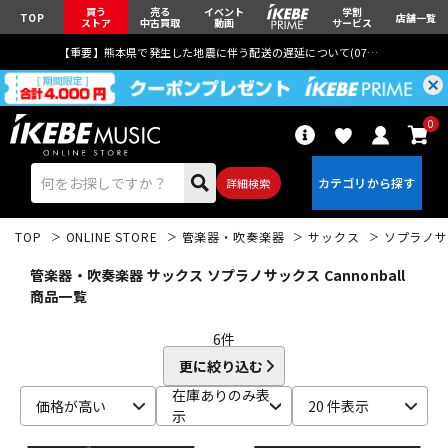
買う
売る
イベント
学割
TOP
店舗一覧
ストア
中古買取
動画
サービス
【重要】熊本県で発生した地震に伴う配送の遅延について(
07月29日
更新)
0
詳細検索
TOP
ONLINE STORE
管楽器・吹奏楽器
サックス
ソプラノサ
管楽器・吹奏楽器 サックス ソプラノサックス Cannonball
商品一覧
6
件
エレキギター
アコギ/エレアコ
更に絞り込む
在庫ありのみ表
価格が高い
20 件表示
示
ベース
ウクレレ