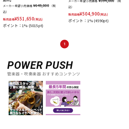
¥594,000
メーカー希望小売価格
（税
¥649,000
メーカー希望小売価格
（税
込）
込）
¥
504,900
販売価格
(税込)
¥
551,650
販売価格
(税込)
ポイント：1%
(4590pt)
ポイント：1%
(5015pt)
1
POWER PUSH
管楽器・吹奏楽器 おすすめコンテンツ