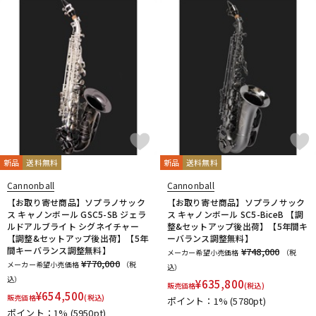
ドラム
パーカッション
キーボード
電子ピアノ
管楽器
その他楽器
新品
送料無料
新品
送料無料
アンプ
エフェクター
Cannonball
Cannonball
【お取り寄せ商品】ソプラノサック
【お取り寄せ商品】ソプラノサック
ス キャノンボール GSC5-SB ジェラ
ス キャノンボール SC5-BiceB 【調
ルドアルブライト シグネイチャー
整&セットアップ後出荷】【5年間キ
DJ機器
DTM
【調整&セットアップ後出荷】【5年
ーバランス調整無料】
間キーバランス調整無料】
¥748,000
メーカー希望小売価格
（税
¥770,000
メーカー希望小売価格
（税
込）
込）
¥
635,800
販売価格
(税込)
DTM オンライン納品
レコーディング機器
¥
654,500
販売価格
(税込)
ポイント：1%
(5780pt)
ポイント：1%
(5950pt)