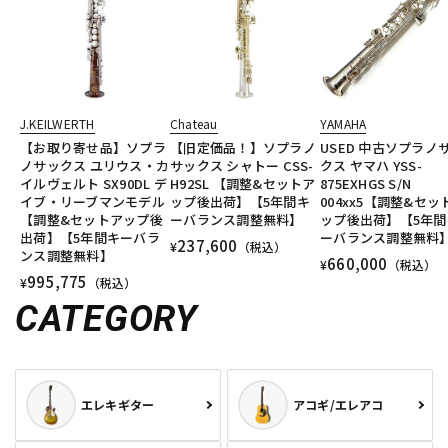
J.KEILWERTH
Chateau
YAMAHA
【お取り寄せ品】ソプラ
【旧定価品！】ソプラノ
USED 中古ソプラノ
ノサックス ユリウス・カ
サックス シャトー CSS-
クス ヤマハ YSS-
イルヴェルト SX90DL デ
H92SL 【調整&セットア
875EXHGS S/N
イブ・リーブマンモデル
ップ後出荷】【5年間キ
004xx5【調整&セッ
【調整&セットアップ後
ーバランス調整無料】
ップ後出荷】【5年間
出荷】【5年間キーバラ
ーバランス調整無料
237,600
¥
（税込）
ンス調整無料】
660,000
¥
（税込）
995,775
¥
（税込）
CATEGORY
エレキギター
アコギ/エレアコ