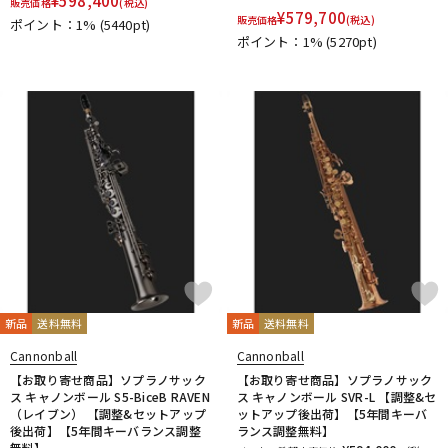
¥
598,400
販売価格
(税込)
¥
579,700
販売価格
(税込)
ポイント：1%
(5440pt)
ポイント：1%
(5270pt)
新品
送料無料
新品
送料無料
Cannonball
Cannonball
【お取り寄せ商品】ソプラノサック
【お取り寄せ商品】ソプラノサック
ス キャノンボール S5-BiceB RAVEN
ス キャノンボール SVR-L 【調整&セ
（レイブン） 【調整&セットアップ
ットアップ後出荷】【5年間キーバ
後出荷】【5年間キーバランス調整
ランス調整無料】
無料】