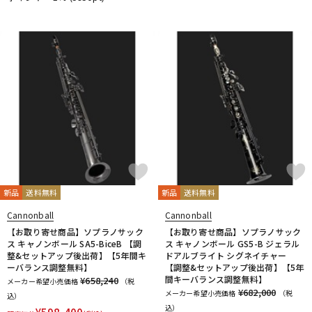
配信/ライブ機器
楽器アクセサリ
中古
ヴィンテージ
新品
送料無料
新品
送料無料
Cannonball
Cannonball
【お取り寄せ商品】ソプラノサック
【お取り寄せ商品】ソプラノサック
ス キャノンボール SA5-BiceB 【調
ス キャノンボール GS5-B ジェラル
整&セットアップ後出荷】【5年間キ
ドアルブライト シグネイチャー
ーバランス調整無料】
【調整&セットアップ後出荷】【5年
間キーバランス調整無料】
¥658,240
メーカー希望小売価格
（税
¥682,000
メーカー希望小売価格
（税
込）
込）