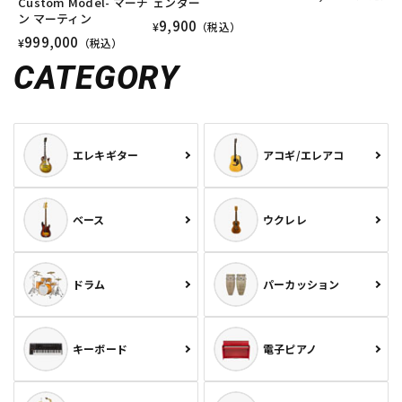
Custom Model- マーチ
ェンダー
ン マーティン
9,900
¥
（税込）
999,000
¥
（税込）
CATEGORY
エレキギター
アコギ/エレアコ
ベース
ウクレレ
ドラム
パーカッション
キーボード
電子ピアノ