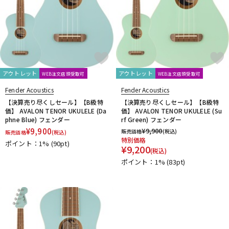
アウトレット
アウトレット
WEB注文店頭受取可
WEB注文店頭受取可
Fender Acoustics
Fender Acoustics
【決算売り尽くしセール】【B級特
【決算売り尽くしセール】【B級特
価】 AVALON TENOR UKULELE (Da
価】 AVALON TENOR UKULELE (Su
phne Blue) フェンダー
rf Green) フェンダー
¥
9,900
¥
9,900
販売価格
(税込)
販売価格
(税込)
特別価格
ポイント：1%
(90pt)
¥
9,200
(税込)
ポイント：1%
(83pt)