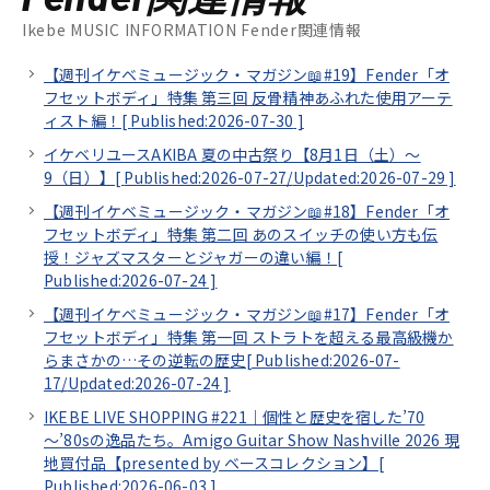
Ikebe MUSIC INFORMATION Fender関連情報
【週刊イケベミュージック・マガジン📖#19】Fender「オ
フセットボディ」特集 第三回 反骨精神あふれた使用アーテ
ィスト編！[
Published:2026-07-30
]
イケベリユースAKIBA 夏の中古祭り【8月1日（土）～
9（日）】[
Published:2026-07-27/
Updated:2026-07-29
]
【週刊イケベミュージック・マガジン📖#18】Fender「オ
フセットボディ」特集 第二回 あのスイッチの使い方も伝
授！ジャズマスターとジャガーの違い編！[
Published:2026-07-24
]
【週刊イケベミュージック・マガジン📖#17】Fender「オ
フセットボディ」特集 第一回 ストラトを超える最高級機か
らまさかの…その逆転の歴史[
Published:2026-07-
17/
Updated:2026-07-24
]
IKEBE LIVE SHOPPING #221｜個性と歴史を宿した’70
～’80sの逸品たち。Amigo Guitar Show Nashville 2026 現
地買付品【presented by ベースコレクション】[
Published:2026-06-03
]