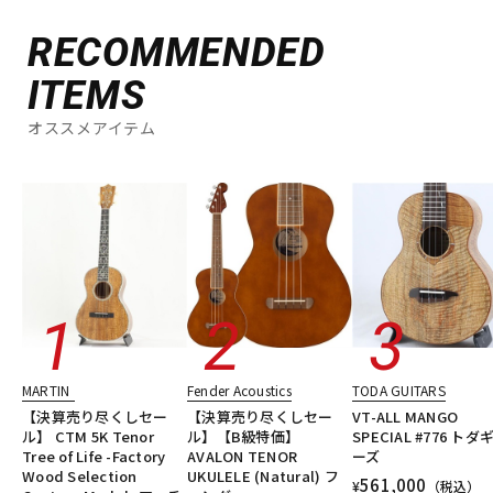
RECOMMENDED
ITEMS
オススメアイテム
MARTIN
Fender Acoustics
TODA GUITARS
【決算売り尽くしセー
【決算売り尽くしセー
VT-ALL MANGO
ル】 CTM 5K Tenor
ル】【B級特価】
SPECIAL #776 トダ
Tree of Life -Factory
AVALON TENOR
ーズ
Wood Selection
UKULELE (Natural) フ
561,000
¥
（税込）