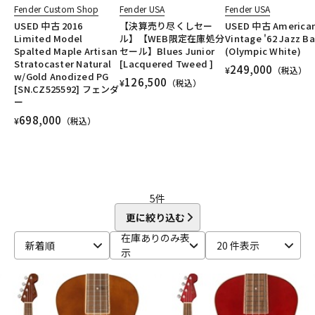
Fender Custom Shop
Fender USA
Fender USA
DTM オンライン納品
レコーディング機器
USED 中古 2016
【決算売り尽くしセー
USED 中古 America
Limited Model
ル】【WEB限定在庫処分
Vintage '62 Jazz B
Spalted Maple Artisan
セール】Blues Junior
(Olympic White)
配信/ライブ機器
楽器アクセサリ
Stratocaster Natural
[Lacquered Tweed ]
249,000
¥
（税込）
w/Gold Anodized PG
126,500
¥
（税込）
[SN.CZ525592] フェンダ
ー
中古
ヴィンテージ
698,000
¥
（税込）
5
件
更に絞り込む
在庫ありのみ表
新着順
20 件表示
示