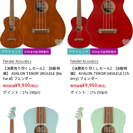
アウトレット
アウトレット
WEB注文店頭受取可
WEB注文店頭受取可
Fender Acoustics
Fender Acoustics
【決算売り尽くしセール】【B級特
【決算売り尽くしセール】【B級特
価】 AVALON TENOR UKULELE (Na
価】 AVALON TENOR UKULELE (Ch
tural) フェンダー
erry) フェンダー
¥
9,900
¥
9,900
販売価格
(税込)
販売価格
(税込)
ポイント：1%
(90pt)
ポイント：1%
(90pt)