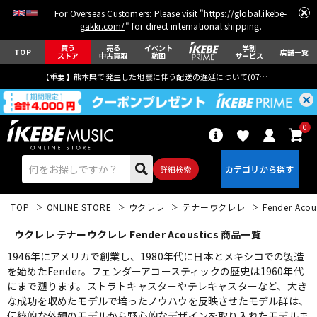
For Overseas Customers: Please visit "
https://global.ikebe-
gakki.com/
" for direct international shipping.
買う
売る
イベント
学割
TOP
店舗一覧
ストア
中古買取
動画
サービス
【重要】熊本県で発生した地震に伴う配送の遅延について(
07月29日
更新)
0
詳細検索
TOP
ONLINE STORE
ウクレレ
テナーウクレレ
Fender Acou
ウクレレ テナーウクレレ Fender Acoustics 商品一覧
1946年にアメリカで創業し、1980年代に日本とメキシコでの製造
を始めたFender。フェンダーアコースティックの歴史は1960年代
にまで遡ります。ストラトキャスターやテレキャスターなど、大き
エレキギター
アコギ/エレアコ
な成功を収めたモデルで培ったノウハウを反映させたモデル群は、
伝統的な外観のモデルから野心的なデザインを取り入れたモデルま