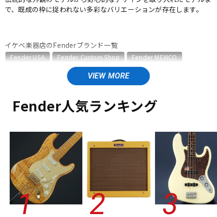
で、既成の枠に捉われない多彩なバリエーションが存在します。
ベース
ウクレレ
イケベ楽器店のFenderブランド一覧
ドラム
パーカッション
Fender USA
Fender Custom Shop
Fender MEXICO
Fender Made in Japan
Fender Standard Series
Fender Acoustics
Fender Japan
キーボード
電子ピアノ
Fender (Japan Exclusive Series)
その他Fender
Fender人気ランキング
Fender Acousticsのカテゴリ
管楽器
その他楽器
アコースティックギター
エレアコギター
アコースティック・エレアコギター
ベース
ウクレレ
ユーズド
ヴィンテージ
ALL
アンプ
エフェクター
DJ機器
DTM