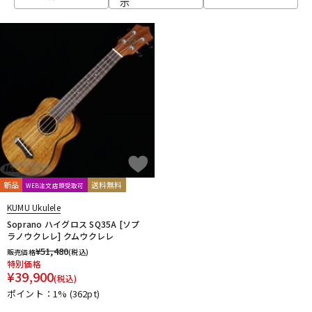
示
ベース
ウクレレ
ドラム
パーカッション
キーボード
電子ピアノ
管楽器
その他楽器
新品
送料無料
WEB注文店頭受取可
KUMU Ukulele
アンプ
エフェクター
Soprano ハイグロス SQ35A [ソプ
ラノウクレレ] クムウクレレ
¥
51,480
販売価格
(税込)
特別価格
DJ機器
DTM
¥
39,900
(税込)
ポイント：1%
(362pt)