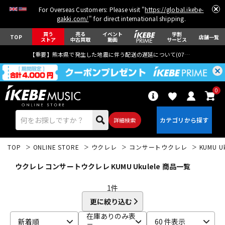
For Overseas Customers: Please visit "
https://global.ikebe-
gakki.com/
" for direct international shipping.
買う
売る
イベント
学割
TOP
店舗一覧
ストア
中古買取
動画
サービス
【重要】熊本県で発生した地震に伴う配送の遅延について(
07月29日
更新)
0
詳細検索
TOP
ONLINE STORE
ウクレレ
コンサートウクレレ
KUMU Uk
ウクレレ コンサートウクレレ KUMU Ukulele 商品一覧
1
件
更に絞り込む
エレキギター
アコギ/エレアコ
在庫ありのみ表
新着順
60 件表示