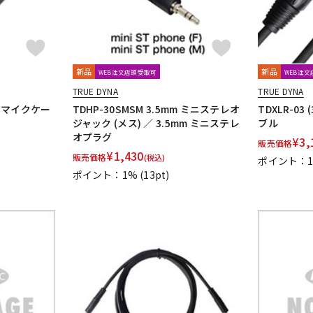
新品
新品
WEB注文店頭受取可
WEB注
TRUE DYNA
TRUE DYNA
LR) マイクケー
TDHP-30SMSM 3.5mm ミニステレオ
TDXLR-03 
ジャック (メス) ／ 3.5mm ミニステレ
ブル
オプラグ
¥
3,
販売価格
¥
1,430
販売価格
(税込)
ポイント：
ポイント：1%
(13pt)