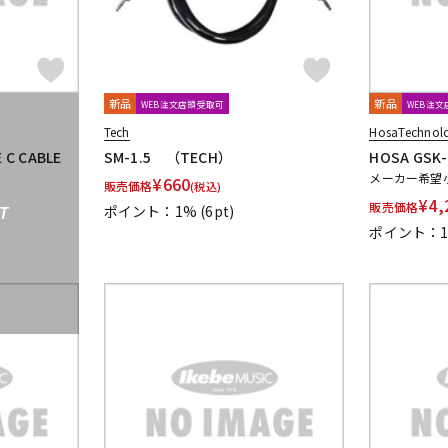
新品
新品
WEB注文店頭受取可
WEB注
Tech
HosaTechnol
 C CABLE
SM-1.5 （TECH）
HOSA GSK
メーカー希望
¥
660
販売価格
(税込)
¥
4,
販売価格
ポイント：1%
(6pt)
T
ポイント：