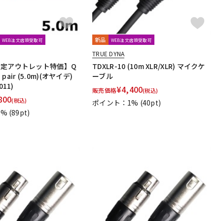
dio Technologies
Universal Audio
unknown
oyage Audio
WAGNUS.
WAVES
WesAudio
Wharfedale
新品
WEB注文店頭受取可
WEB注文店頭受取可
TRUE DYNA
Harrison Audio
SDM / Family Labo
限定アウトレット特価】Q
TDXLR-10 (10m XLR/XLR) マイクケ
S pair (5.0m)(オヤイデ)
ーブル
011)
¥
4,400
販売価格
(税込)
800
(税込)
ポイント：1%
(40pt)
1%
(89pt)