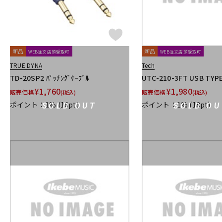
新品
新品
WEB注文店頭受取可
WEB注文店頭受取可
TRUE DYNA
Tech
TD-20SP2 ﾊﾟｯﾁﾝｸﾞｹｰﾌﾞﾙ
UTC-210-3FT USB TYPE
¥
1,760
¥
1,980
販売価格
販売価格
(税込)
(税込)
ポイント：1%
(16pt)
ポイント：1%
(18pt)
SOLD OUT
SOLD OU