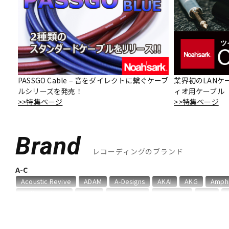
DJ機器
DTM
中古
ヴィンテー
PASSGO Cable – 音をダイレクトに繋ぐケーブ
業界初のLANケ
ルシリーズを発売！
ィオ用ケーブル「O
>>特集ページ
>>特集ページ
Brand
レコーディングのブランド
A-C
Acoustic Revive
ADAM
A-Designs
AKAI
AKG
Amph
audio-technica
AUDIX
AURATONE
Avantone
AVID
Chandler
Coil Audio
Conisis
Cranborne Audio
CROXS
D-F