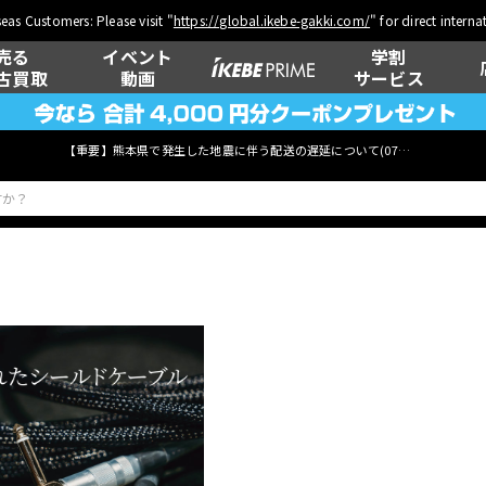
eas Customers: Please visit "
https://global.ikebe-gakki.com/
" for direct intern
売る
イベント
学割
古買取
動画
サービス
【重要】熊本県で発生した地震に伴う配送の遅延について(
07月29日
更新)
ベース
ウクレレ
管楽器
その他楽器