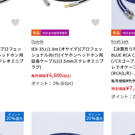
新品
新品
WEB注文店頭受取可
WEB注
Oyaide
Noah’sark
デ)(プロフェッ
IEX-35J/1.8m (オヤイデ)(プロフェッ
【決算売り尽
ヘッドホン用
ショナル向け)(イヤホンヘッドホン用
BLUE RCA 
ステレオミニプ
延長ケーブル)(3.5mmステレオミニプ
(パスゴーブ
ラグ)
レテオケーブル)
(RCA(L/R)-..
¥
6,600
販売価格
(税込)
¥
9,
販売価格
ポイント：1%
(60pt)
¥
7,
特別価格
ポイント：2
ポイント
ポイント
20%
20%
還元
還元