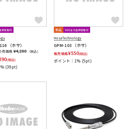
新品
文店頭受取可
WEB注文店頭受取可
ogy
HosaTechnology
-116 （ホサ）
GPM-103 （ホサ）
¥4,290
小売価格
（税込）
¥
550
販売価格
(税込)
290
(税込)
ポイント：1%
(5pt)
1%
(39pt)