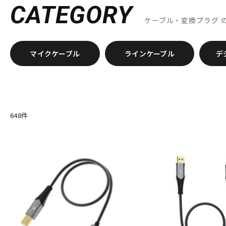
DangerousMusic
dbx
DENON
DENON Professional
DEX
CATEGORY
Electro Harmonix
Electro Voice
elysia
Empirical Labs
ケーブル・変換プラグ
FOSTEX
Free The Tone
FURMAN
FURUTECH
G-K
G_2Systems
GATOR
GATOR Frameworks
GOLDEN AGE P
マイクケーブル
ラインケーブル
デ
HERCULES
Heritage Audio
HUMPBACK ENGINEERING
IGS 
JZ Microphones
K.W.S
KAKASHI Professional Stands
KAO
L-O
Lauten Audio
LEWITT
Lexicon
Line6
LOJECT
maag 
Millennia
MINI-SONEX
MISTRAL
MOGAMI
Mojave Audi
648
件
Noah’sark
Nothing
OHASHI
Oktava
OLLO AUDIO
o
P-S
Palmer
PEAVEY
Peluso
PhoenixAudio
PHONON
Pi
Providence
Pueblo Audio
PULSE
Purple audio
QUIK 
Roswell Pro Audio
RoyerLabs
RUPERT NEVE DESIGNS
Ry
Shadow Hills Industries
SHINYA’S STUDIO
SHIZUKA
SHUR
STEDMAN
Steven Slate Audio
Superlux
SUZUKI
Sym
T-Z
TAKACHI
TAMA
TANNOY
TASCAM
tc electronic
TC 