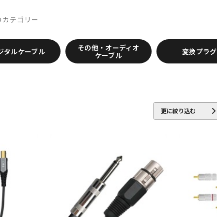
IBELL
Digitech
DMSD
DPA
DRAWMER
DYNAUDIO PRO
ENHANCED AUDIO
Entreq
ESI
EVE Audio
Eventide
EXFO
のカテゴリー
その他・オーディオ
ROJECT
GRACE design
Gravity
Groove Tubes
HAYAKUMO
ジタルケーブル
変換プラグ
ケーブル
Audio
IK Multimedia
Ikebe Original
infist Design
ISO ACOUST
TICA
KENTON
Kikutani
KLH Audio
KORG
KOSS
KOTO
audio
MACKIE
MANLEY
marantz Professional
Marshall
M
o
Monkey Banana
MONSTER CABLE
Morton Microphone System
更に絞り込む
nso
ORB
Oyaide
oneer DJ
Placid Audio
PMC
PreSonus
PRIMACOUSTIC
Pr
LOK
Radial
Rational Acoustics
reloop
reProducer Audio
cote
Samar Audio Design
sanken
SANWA SUPPLY
SCHOEPS
E
SlateDigital
SLR Studios
SONTRONICS
SONY
SoundCra
・Proceed
helicon
Tech
Teenage Engineering
TELEFUNKEN
Thermionic 