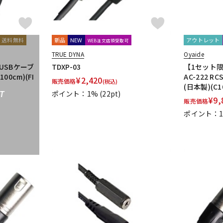
UDG
ULTIMATE
ULTRASONE
Umbrella Company
United Stu
VitalAudio
V-MODA
Vocal Mist
VOVOX
VOX-O-RAMA
V
ZOOM
ZYLIA
送料無料
新品
NEW
アウトレット
WEB注文店頭受取可
TRUE DYNA
Oyaide
明工社
DrAlienSmith
NiCSo
cmf by NOTHING
Wavebone
)(USBケーブ
TDXP-03
【1セット
100cm)(FI
AC-222 RC
¥
2,420
販売価格
(税込)
(日本製)(C1
ポイント：1%
(22pt)
T
¥
9,
販売価格
ポイント：