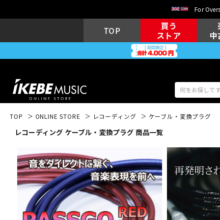
For Overs
買う
TOP
ストア
中
TOP
ONLINE STORE
レコーディング
ケーブル・変換プラグ
レコーディング ケーブル・変換プラグ 商品一覧
アコギ/エレ
エレキギター
アコ
キーボード
電子ピアノ