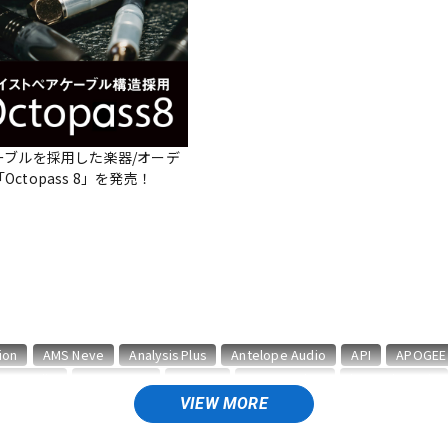
DTM オンラ
レコーディン
イン納品
グ機器
ジ
ーブルを採用した楽器/オーデ
ctopass 8」を発売！
ion
AMS Neve
Analysis Plus
Antelope Audio
API
APOGEE
BAE Audio
BEHRINGER
BELDEN
Bettermaker
beyerdynamic
CURRENT
CUSTOM TRY
VIEW MORE