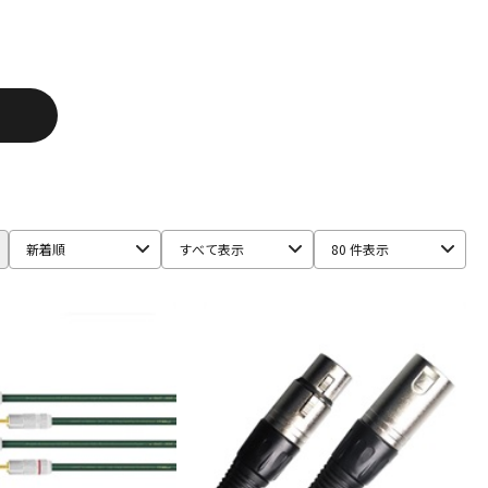
Ear Trumpet Labs
EARTHWORKS
Ehrlund Microphone
RM
Fischer Amps
FMR AUDIO
FOCAL
Focusrite
HEADREC
Hear Technologies
HEDD
HEiL SOUND
ICS
ISOVOX
JBL
JohnBlue Audio
JVC
BUKI
KRK
KRYNA
KSdigital
KVOX
ASELEC
MATRIX
M-AUDIO
Mee audio
MIDAS
s
Musikelectronic Geithain
MUTEC
MUZEN
NEUMANN
新着順
すべて表示
80 件表示
imo
PrismSound
PROIDEA
Protection Racket
Rhapsodio
RODE
Roger Mayer
Roland
Ronk Japan
sE Electronics
Seide
SENNHEISER
ft
Soyuz
SPL
SSL(Solid State Logic)
STAX
STAY
Culture
TOMOCA
Tonelux
Townsend Labs
T-REX