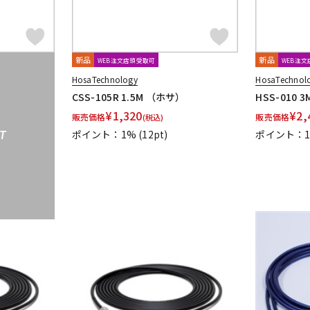
新品
新品
WEB注文店頭受取可
WEB注
HosaTechnology
HosaTechnol
CSS-105R 1.5M （ホサ）
HSS-010 3
¥
1,320
¥
2,
販売価格
販売価格
(税込)
ポイント：1%
(12pt)
ポイント：
T