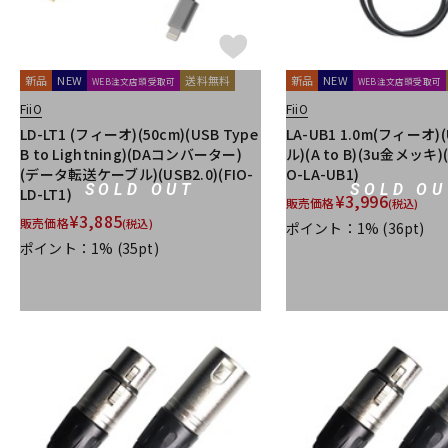
TRIAL
Triprop
TRITON AUDIO
TRUE DYNA
TUBE-TECH
VELCRO(R) Brand
Vermona
Vertigo Sound
Vintech Audio
Wunder Audio
Xvive
YAMAHA
YAXI
Zahl
ZAOR
新品
NEW
送料無料
新品
NEW
WEB注文店頭受取可
WEB注文店頭受取可
他
FiiO
FiiO
キョーリツ
トーリハン
パイン・クリエイト
山本音響工芸
LD-LT1 (フィーオ)(50cm)(USB Type
LA-UB1 1.0m(フィーオ
B to Lightning)(DAコンバーター)
ル)(A to B)(3u金メッキ)(
(データ転送ケーブル)(USB2.0)(FIO-
O-LA-UB1)
SOLD OUT
SOLD OU
LD-LT1)
¥
3,996
販売価格
(税込)
¥
3,885
販売価格
(税込)
ポイント：1%
(36pt)
ポイント：1%
(35pt)