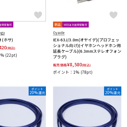
新品
文店頭受取可
WEB注文店頭受取可
ogy
Oyaide
M (ホサ)
IEX-63J/3.0m(オヤイデ)(プロフェッ
ショナル向け)(イヤホンヘッドホン用
420
(税込)
延長ケーブル)(6.3mmステレオフォン
1%
(22pt)
プラグ)
¥
8,580
販売価格
(税込)
ポイント：1%
(78pt)
ポイント
ポイント
20%
20%
還元
還元