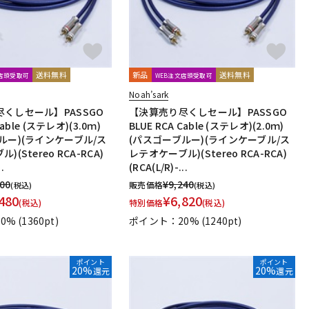
送料無料
新品
送料無料
文店頭受取可
WEB注文店頭受取可
Noah’sark
くしセール】PASSGO
【決算売り尽くしセール】PASSGO
Cable (ステレオ)(3.0ｍ)
BLUE RCA Cable (ステレオ)(2.0ｍ)
ルー)(ラインケーブル/ス
(パスゴーブルー)(ラインケーブル/ス
(Stereo RCA-RCA)
レテオケーブル)(Stereo RCA-RCA)
.
(RCA(L/R)-...
900
¥
9,240
販売価格
(税込)
(税込)
480
¥
6,820
(税込)
特別価格
(税込)
0%
(1360pt)
ポイント：20%
(1240pt)
ポイント
ポイント
20%
20%
還元
還元