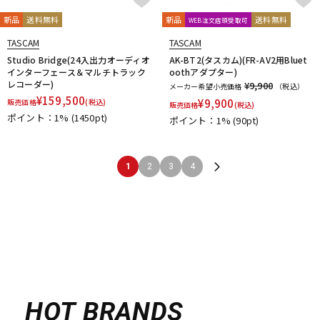
新品
送料無料
新品
送料無料
WEB注文店頭受取可
TASCAM
TASCAM
Studio Bridge(24入出力オーディオ
AK-BT2(タスカム)(FR-AV2用Bluet
インターフェース＆マルチトラック
oothアダプター)
レコーダー)
¥9,900
メーカー希望小売価格
（税込）
¥
159,500
¥
9,900
販売価格
(税込)
販売価格
(税込)
ポイント：1%
(1450pt)
ポイント：1%
(90pt)
1
2
3
4
HOT BRANDS