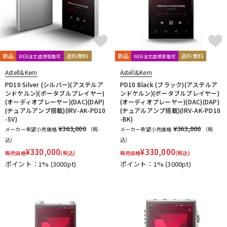
Vocal Mist
VOVOX
VOX-O-RAMA
Voyage Audio
WAGNUS.
WAVES
WesAudio
Wharfedale
Wunder Audio
Xvive
YAMAHA
YAXI
Zahl
ZAOR
ZOOM
ZYLIA
新品
送料無料
新品
送料無料
他
WEB注文店頭受取可
WEB注文店頭受取可
キョーリツ
トーリハン
パイン・クリエイト
山本音響工芸
Astell&Kern
Astell&Kern
明工社
DrAlienSmith
NiCSo
cmf by NOTHING
PD10 Silver (シルバー)(アステルア
PD10 Black (ブラック)(アステルア
ンドケルン)(ポータブルプレイヤー)
ンドケルン)(ポータブルプレイヤー)
Wavebone
Harrison Audio
SDM / Family Labo
(オーディオプレーヤー)(DAC)(DAP)
(オーディオプレーヤー)(DAC)(DAP)
(ヂュアルアンプ搭載)(IRV-AK-PD10
(ヂュアルアンプ搭載)(IRV-AK-PD10
-SV)
-BK)
¥363,000
¥363,000
メーカー希望小売価格
（税
メーカー希望小売価格
（税
込）
込）
¥
330,000
¥
330,000
販売価格
(税込)
販売価格
(税込)
ポイント：1%
(3000pt)
ポイント：1%
(3000pt)