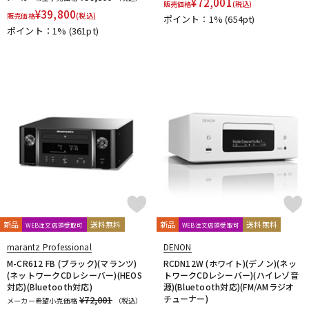
¥
72,001
販売価格
(税込)
¥
39,800
販売価格
(税込)
ポイント：1%
(654pt)
ポイント：1%
(361pt)
新品
送料無料
新品
送料無料
WEB注文店頭受取可
WEB注文店頭受取可
marantz Professional
DENON
M-CR612 FB (ブラック)(マランツ)
RCDN12W (ホワイト)(デノン)(ネッ
(ネットワークCDレシーバー)(HEOS
トワークCDレシーバー)(ハイレゾ音
対応)(Bluetooth対応)
源)(Bluetooth対応)(FM/AMラジオ
チューナー)
¥72,001
メーカー希望小売価格
（税込）