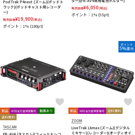
ダー)(FR-AV4専用電池ホルダー)
PodTrak P4next (ズーム)(ポッドト
ラック)(ポッドキャスト用レコーダ
¥
6,050
販売価格
(税込)
ー)
ポイント：1%
(55pt)
¥
19,900
販売価格
(税込)
ポイント：1%
(180pt)
ポイント
5%
還元
新品
動画あり
新品
送料無料
WEB注文店頭受取可
WEB注文店頭受取可
送料無料
ZOOM
TASCAM
LiveTrak L6max (ズーム)(デジタル
ミキサー)(レコーダー)(オーディオイ
FR-AV4 (タスカム)(フィールドレコ