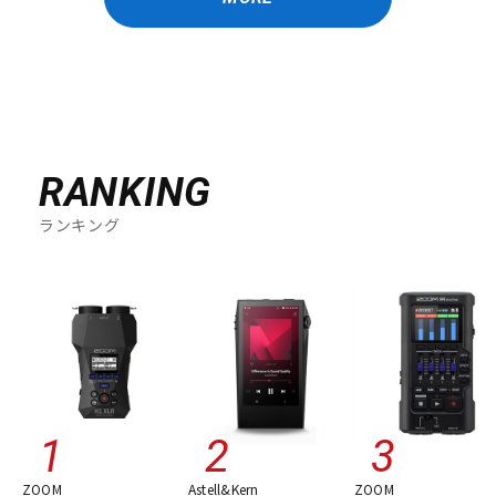
RANKING
ランキング
ZOOM
Astell&Kern
ZOOM