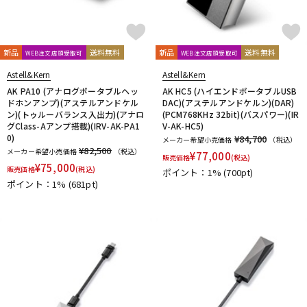
KAKASHI Professional Stands
KAOTICA
KENTON
Kikutani
KLH Audio
KORG
KOSS
KOTOBUKI
KRK
KRYNA
KSdigital
KVOX
新品
送料無料
新品
送料無料
WEB注文店頭受取可
WEB注文店頭受取可
L-O
Astell&Kern
Astell&Kern
Lauten Audio
LEWITT
Lexicon
Line6
LOJECT
AK PA10 (アナログポータブルヘッ
AK HC5 (ハイエンドポータブルUSB
maag audio
MACKIE
MANLEY
marantz Professional
ドホンアンプ)(アステルアンドケル
DAC)(アステルアンドケルン)(DAR)
Marshall
MASELEC
MATRIX
M-AUDIO
Mee audio
ン)(トゥルーバランス入出力)(アナロ
(PCM768KHz 32bit)(バスパワー)(IR
グClass-Aアンプ搭載)(IRV-AK-PA1
V-AK-HC5)
MIDAS
Millennia
MINI-SONEX
MISTRAL
MOGAMI
0)
¥84,700
メーカー希望小売価格
（税込）
Mojave Audio
Monkey Banana
MONSTER CABLE
¥82,500
メーカー希望小売価格
（税込）
¥
77,000
販売価格
(税込)
Morton Microphone Systems
Musikelectronic Geithain
¥
75,000
販売価格
(税込)
ポイント：1%
(700pt)
MUTEC
MUZEN
NEUMANN
Noah’sark
Nothing
ポイント：1%
(681pt)
OHASHI
Oktava
OLLO AUDIO
onso
ORB
Oyaide
P-S
Palmer
PEAVEY
Peluso
PhoenixAudio
PHONON
Pioneer DJ
Placid Audio
PMC
PreSonus
PRIMACOUSTIC
Primo
PrismSound
PROIDEA
Protection Racket
Providence
Pueblo Audio
PULSE
Purple audio
QUIK LOK
Radial
Rational Acoustics