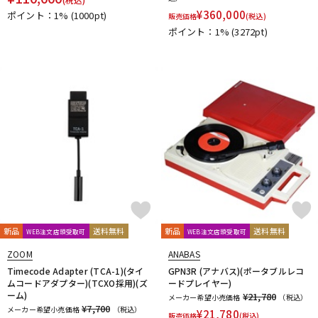
¥
360,000
ポイント：1%
(1000pt)
販売価格
(税込)
ポイント：1%
(3272pt)
新品
送料無料
新品
送料無料
WEB注文店頭受取可
WEB注文店頭受取可
ZOOM
ANABAS
Timecode Adapter (TCA-1)(タイ
GPN3R (アナバス)(ポータブルレコ
ムコードアダプター)(TCXO採用)(ズ
ードプレイヤー)
ーム)
¥21,780
メーカー希望小売価格
（税込）
¥7,700
メーカー希望小売価格
（税込）
¥
21,780
販売価格
(税込)