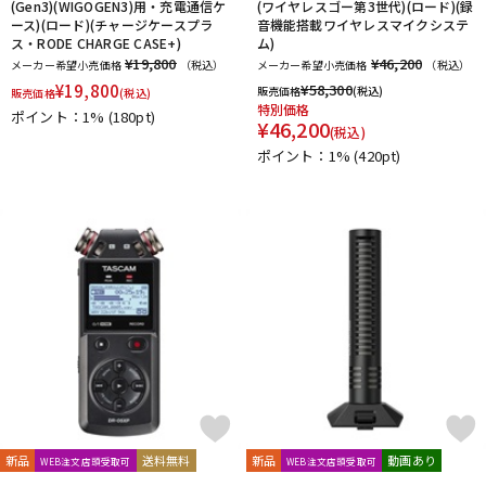
(Gen3)(WIGOGEN3)用・充電通信ケ
(ワイヤレスゴー第3世代)(ロード)(録
ース)(ロード)(チャージケースプラ
音機能搭載ワイヤレスマイクシステ
ス・RODE CHARGE CASE+)
ム)
¥19,800
¥46,200
メーカー希望小売価格
（税込）
メーカー希望小売価格
（税込）
¥
19,800
¥
58,300
販売価格
(税込)
販売価格
(税込)
特別価格
ポイント：1%
(180pt)
¥
46,200
(税込)
ポイント：1%
(420pt)
新品
送料無料
新品
動画あり
WEB注文店頭受取可
WEB注文店頭受取可