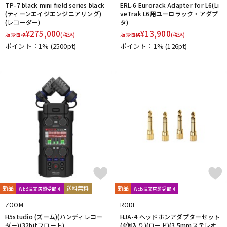
TP-7 black mini field series black
ERL-6 Eurorack Adapter for L6(Li
(ティーンエイジエンジニアリング)
veTrak L6用ユーロラック・アダプ
(レコーダー)
タ)
¥
275,000
¥
13,900
販売価格
(税込)
販売価格
(税込)
ポイント：1%
(2500pt)
ポイント：1%
(126pt)
新品
送料無料
新品
WEB注文店頭受取可
WEB注文店頭受取可
ZOOM
RODE
H5studio (ズーム)(ハンディレコー
HJA-4 ヘッドホンアダプターセット
ダー)(32bitフロート)
(4個入り)(ロード)(3.5mmステレオ