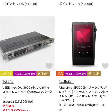
ポイント：1%
(5727pt)
ポイント：1%
(4090pt)
ユーズド
送料無料
新品
送料無料
WEB注文店頭受取可
WEB注文店頭受取可
TASCAM
Astell&Kern
USED 中古 DA-3000 (タスカム)(マ
A&ultima SP3000M (ポータブルプ
スターレコーダー)(ADDAコンバータ
レイヤー)(アステルアンドケルン)(ハ
ー)
イレゾ)(オーディオプレイヤー)(768
KHz 32bit)
¥
118,800
販売価格
(税込)
¥396,000
メーカー希望小売価格
（税
特別価格
¥
110,000
込）
(税込)