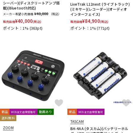
シーバー)(ディスクリートアンプ搭
LiveTrak L12next (ライブトラック)
載)(Bluetooth対応)
(ミキサー)(レコーダー)(オーディオ
¥40,000
メーカー希望小売価格
（税込）
インターフェイス)
¥
40,000
¥
84,900
販売価格
(税込)
販売価格
(税込)
ポイント：1%
(363pt)
ポイント：1%
(771pt)
新品
動画あり
新品
WEB注文店頭受取可
WEB注文店頭受取可
送料無料
TASCAM
ZOOM
BH-4AA (タスカム)(バッテリーホル