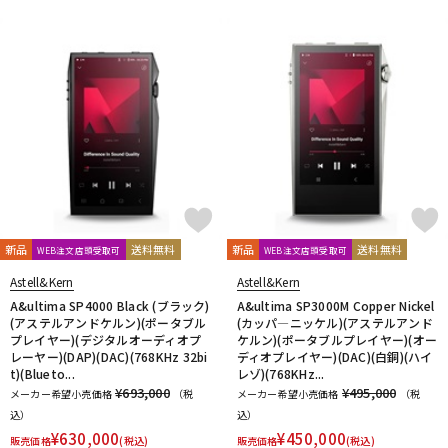
新品
送料無料
新品
送料無料
WEB注文店頭受取可
WEB注文店頭受取可
Astell&Kern
Astell&Kern
A&ultima SP4000 Black (ブラック)
A&ultima SP3000M Copper Nickel
(アステルアンドケルン)(ポータブル
(カッパ―ニッケル)(アステルアンド
プレイヤー)(デジタルオーディオプ
ケルン)(ポータブルプレイヤー)(オー
レーヤー)(DAP)(DAC)(768KHz 32bi
ディオプレイヤー)(DAC)(白銅)(ハイ
t)(Blueto...
レゾ)(768KHz...
¥693,000
¥495,000
メーカー希望小売価格
（税
メーカー希望小売価格
（税
込）
込）
¥
630,000
¥
450,000
販売価格
(税込)
販売価格
(税込)