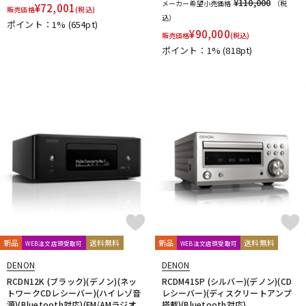
¥110,000
メーカー希望小売価格
（税
¥
72,001
販売価格
(税込)
込）
ポイント：1%
(654pt)
¥
90,000
販売価格
(税込)
ポイント：1%
(818pt)
新品
送料無料
新品
送料無料
WEB注文店頭受取可
WEB注文店頭受取可
DENON
DENON
RCDN12K (ブラック)(デノン)(ネッ
RCDM41SP (シルバー)(デノン)(CD
トワークCDレシーバー)(ハイレゾ音
レシーバー)(ディスクリートアンプ
源)(Bluetooth対応)(FM/AMラジオ
搭載)(Bluetooth対応)