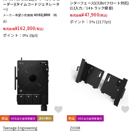
ンターフェース)(32bitフロート対応)
ーダー)(タイムコードジェネレータ
(12入力／14トラック録音)
ー)
¥
47,900
¥162,800
メーカー希望小売価格
（税
販売価格
(税込)
込）
ポイント：5%
(2177pt)
¥
162,800
販売価格
(税込)
ポイント：0%
(0pt)
新品
送料無料
新品
WEB注文店頭受取可
WEB注文店頭受取可
Teenage Engineering
ZOOM