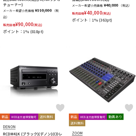
チューナー)
¥40,000
メーカー希望小売価格
（税込）
¥110,000
メーカー希望小売価格
（税
¥
40,000
販売価格
(税込)
込）
ポイント：1%
(363pt)
¥
90,000
販売価格
(税込)
ポイント：1%
(818pt)
新品
送料無料
新品
動画あり
WEB注文店頭受取可
WEB注文店頭受取可
送料無料
DENON
ZOOM
RCDM41K (ブラック)(デノン)(CDレ