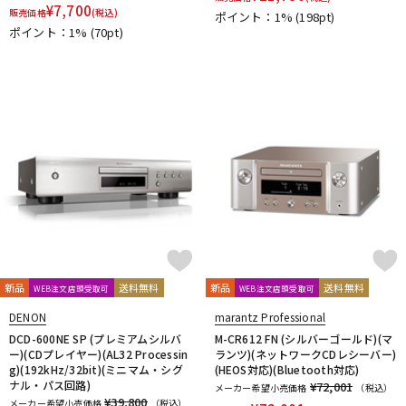
¥
7,700
販売価格
(税込)
ポイント：1%
(198pt)
ポイント：1%
(70pt)
新品
送料無料
新品
送料無料
WEB注文店頭受取可
WEB注文店頭受取可
DENON
marantz Professional
DCD-600NE SP (プレミアムシルバ
M-CR612 FN (シルバーゴールド)(マ
ー)(CDプレイヤー)(AL32 Processin
ランツ)(ネットワークCDレシーバー)
g)(192kHz/32bit)(ミニマム・シグ
(HEOS対応)(Bluetooth対応)
ナル・パス回路)
¥72,001
メーカー希望小売価格
（税込）
¥39,800
メーカー希望小売価格
（税込）