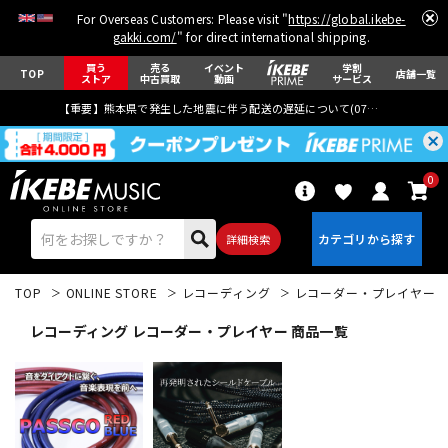
For Overseas Customers: Please visit "
https://global.ikebe-
gakki.com/
" for direct international shipping.
買う
売る
イベント
学割
TOP
店舗一覧
ストア
中古買取
動画
サービス
【重要】熊本県で発生した地震に伴う配送の遅延について(
07月29日
更新)
0
詳細検索
TOP
ONLINE STORE
レコーディング
レコーダー・プレイヤー
レコーディング レコーダー・プレイヤー 商品一覧
エレキギター
アコギ/エレアコ