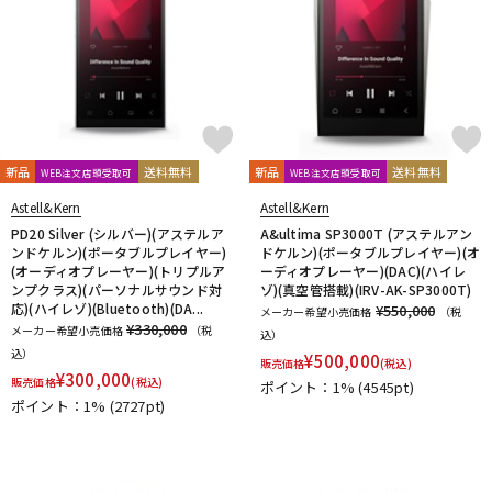
新品
送料無料
新品
送料無料
WEB注文店頭受取可
WEB注文店頭受取可
Astell&Kern
Astell&Kern
PD20 Silver (シルバー)(アステルア
A&ultima SP3000T (アステルアン
ンドケルン)(ポータブルプレイヤー)
ドケルン)(ポータブルプレイヤー)(オ
(オーディオプレーヤー)(トリプルア
ーディオプレーヤー)(DAC)(ハイレ
ンプクラス)(パーソナルサウンド対
ゾ)(真空管搭載)(IRV-AK-SP3000T)
応)(ハイレゾ)(Bluetooth)(DA...
¥550,000
メーカー希望小売価格
（税
¥330,000
メーカー希望小売価格
（税
込）
込）
¥
500,000
販売価格
(税込)
¥
300,000
販売価格
(税込)
ポイント：1%
(4545pt)
ポイント：1%
(2727pt)