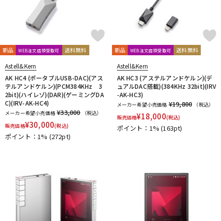
reloop
reProducer Audio
Rhapsodio
RODE
Roger Mayer
Roland
Ronk Japan
Roswell Pro Audio
RoyerLabs
RUPERT NEVE DESIGNS
Rycote
Samar Audio Design
sanken
SANWA SUPPLY
SCHOEPS
sE Electronics
Seide
SENNHEISER
新品
送料無料
新品
送料無料
WEB注文店頭受取可
WEB注文店頭受取可
Shadow Hills Industries
SHINYA’S STUDIO
SHIZUKA
Astell&Kern
Astell&Kern
SHURE
SlateDigital
SLR Studios
SONTRONICS
SONY
AK HC4 (ポータブルUSB-DAC)(アス
AK HC3 (アステルアンドケルン)(デ
SoundCraft
Soyuz
SPL
SSL(Solid State Logic)
STAX
テルアンドケルン)(PCM384KHz 3
ュアルDAC搭載)(384KHz 32bit)(IRV
2bit)(ハイレゾ)(DAR)(ゲーミングDA
-AK-HC3)
STAY
STEDMAN
Steven Slate Audio
Superlux
SUZUKI
C)(IRV-AK-HC4)
¥19,800
メーカー希望小売価格
（税込）
Sym・Proceed
¥33,000
メーカー希望小売価格
（税込）
¥
18,000
販売価格
(税込)
T-Z
¥
30,000
販売価格
(税込)
ポイント：1%
(163pt)
TAKACHI
TAMA
TANNOY
TASCAM
tc electronic
ポイント：1%
(272pt)
TC helicon
Tech
Teenage Engineering
TELEFUNKEN
Thermionic Culture
TOMOCA
Tonelux
Townsend Labs
T-REX
TRIAL
Triprop
TRITON AUDIO
TRUE DYNA
TUBE-TECH
UDG
ULTIMATE
ULTRASONE
Umbrella Company
United Studio Technologies
Universal Audio
unknown
VELCRO(R) Brand
Vermona
Vertigo Sound
Vintech Audio
VitalAudio
V-MODA