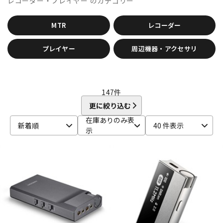
レコーダー・プレイヤー
のカテゴリー
CANARE
CaTeFo
Chandler
Coil Audio
Conisis
DTM オンライン納品
レコーディング機器
Cranborne Audio
CROXS
CURRENT
CUSTOM TRY
MTR
レコーダー
D-F
DangerousMusic
dbx
DENON
DENON Professional
配信/ライブ機器
楽器アクセサリ
プレイヤー
周辺機器・アクセサリ
DEXIBELL
Digitech
DMSD
DPA
DRAWMER
DYNAUDIO PRO
Ear Trumpet Labs
EARTHWORKS
Ehrlund Microphone
Electro Harmonix
Electro Voice
中古
ヴィンテージ
elysia
Empirical Labs
ENHANCED AUDIO
Entreq
ESI
147
件
EVE Audio
Eventide
EXFORM
Fischer Amps
更に絞り込む
FMR AUDIO
FOCAL
Focusrite
FOSTEX
Free The Tone
在庫ありのみ表
FURMAN
FURUTECH
新着順
40 件表示
示
G-K
G_2Systems
GATOR
GATOR Frameworks
GOLDEN AGE PROJECT
GRACE design
Gravity
Groove Tubes
HAYAKUMO
HEADREC
Hear Technologies
HEDD
HEiL SOUND
HERCULES
Heritage Audio
HUMPBACK ENGINEERING
IGS Audio
IK Multimedia
Ikebe Original
infist Design
ISO ACOUSTICS
ISOVOX
JBL
JohnBlue Audio
JVC
JZ Microphones
K.W.S