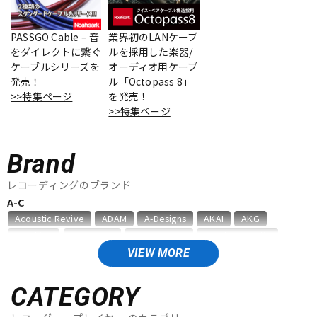
ベース
ウクレレ
PASSGO Cable – 音
業界初のLANケーブ
をダイレクトに繋ぐ
ルを採用した楽器/
ケーブルシリーズを
オーディオ用ケーブ
ドラム
パーカッション
発売！
ル「Octopass 8」
>>特集ページ
を発売！
>>特集ページ
キーボード
電子ピアノ
Brand
管楽器
その他楽器
レコーディングのブランド
A-C
Acoustic Revive
ADAM
A-Designs
AKAI
AKG
アンプ
エフェクター
Amphion
AMS Neve
Analysis Plus
Antelope Audio
API
APOGEE
ARMS
ART
ARTRIG
ATC
ATL.INC
VIEW MORE
audient
audio-technica
AUDIX
AURATONE
Avantone
DJ機器
DTM
AVID
BAE Audio
BEHRINGER
BELDEN
Bettermaker
CATEGORY
beyerdynamic
BOSS
Brauner
Bricasti Design