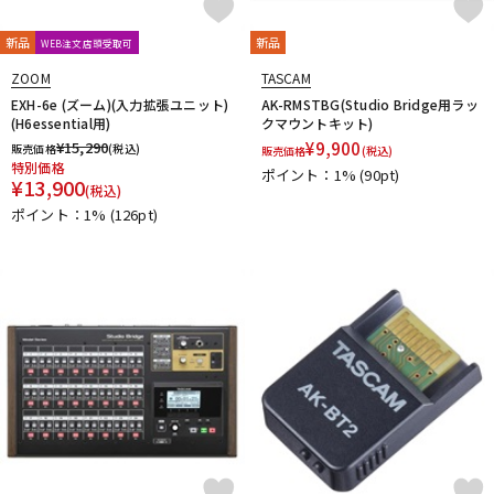
新品
新品
WEB注文店頭受取可
ZOOM
TASCAM
EXH-6e (ズーム)(入力拡張ユニット)
AK-RMSTBG(Studio Bridge用ラッ
(H6essential用)
クマウントキット)
¥
15,290
¥
9,900
販売価格
(税込)
販売価格
(税込)
特別価格
ポイント：1%
(90pt)
¥
13,900
(税込)
ポイント：1%
(126pt)