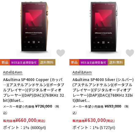
新品
送料無料
新品
送料無料
WEB注文店頭受取可
WEB注文店頭受取可
Astell&Kern
Astell&Kern
A&ultima SP4000 Copper (カッパ
A&ultima SP4000 Silver (シルバー)
―)(アステルアンドケルン)(ポータブ
(アステルアンドケルン)(ポータブル
ルプレイヤー)(デジタルオーディオ
プレイヤー)(デジタルオーディオプ
プレーヤー)(DAP)(DAC)(768KHz 32
レーヤー)(DAP)(DAC)(768KHz 32bi
bit)(Bluet...
t)(Bluet...
¥726,000
¥693,000
メーカー希望小売価格
（税
メーカー希望小売価格
（税
込）
込）
¥
660,000
¥
630,000
販売価格
(税込)
販売価格
(税込)
ポイント：1%
(6000pt)
ポイント：1%
(5727pt)