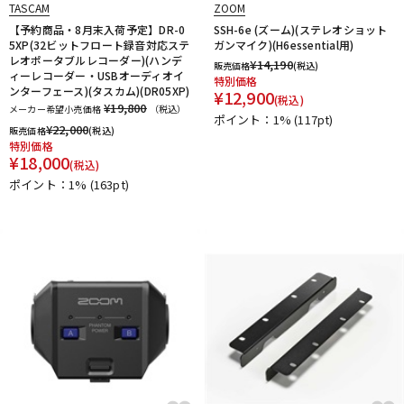
TASCAM
ZOOM
【予約商品・8月末入荷予定】DR-0
SSH-6e (ズーム)(ステレオショット
5XP(32ビットフロート録音対応ステ
ガンマイク)(H6essential用)
レオポータブルレコーダー)(ハンデ
¥
14,190
販売価格
(税込)
ィーレコーダー・USBオーディオイ
特別価格
ンターフェース)(タスカム)(DR05XP)
¥
12,900
(税込)
¥19,800
メーカー希望小売価格
（税込）
ポイント：1%
(117pt)
¥
22,000
販売価格
(税込)
特別価格
¥
18,000
(税込)
ポイント：1%
(163pt)