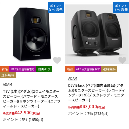
DTM オンライン納品
レコーディング機器
ポイント
ポイント
5%
7%
還元
還元
配信/ライブ機器
楽器アクセサリ
中古
ヴィンテージ
新品
動画あり
新品
送料無料
WEB注文店頭受取可
WEB注文店頭受取可
送料無料
ADAM
ADAM
D3V Black (ペア)(国内正規品)(アダ
ム)(モニタースピーカー)(レコーディ
T8V (1本)(アダム)(2ウェイモニター
ング・DTM)(デスクトップ・モニタ
スピーカー)(パワード・モニタース
ースピーカー)
ピーカー)(リボンツイーター)(ニアフ
ィールド・スピーカー)
¥
43,000
販売価格
(税込)
¥
42,900
ポイント：7%
(2736pt)
販売価格
(税込)
ポイント：5%
(1950pt)