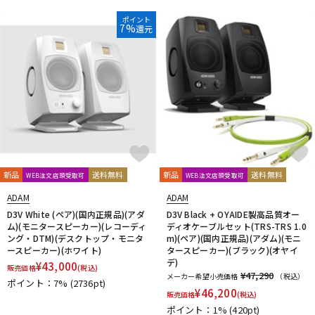
ポイント
7%
還元
新品
送料無料
新品
送料無料
WEB注文店頭受取可
WEB注文店頭受取可
ADAM
ADAM
D3V White (ペア)(国内正規品)(アダ
D3V Black + OYAIDE製高品質オー
ム)(モニタースピーカー)(レコーディ
ディオケーブルセット(TRS-TRS 1.0
ング・DTM)(デスクトップ・モニタ
m)(ペア)(国内正規品)(アダム)(モニ
ースピーカー)(ホワイト)
タースピーカー)(ブラック)(オヤイ
デ)
¥
43,000
販売価格
(税込)
¥47,290
メーカー希望小売価格
（税込）
ポイント：7%
(2736pt)
¥
46,200
販売価格
(税込)
ポイント：1%
(420pt)