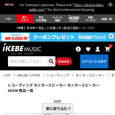
For Overseas Customers: Please visit "
https://global.ikebe-
gakki.com/
" for direct international shipping.
買う
売る
イベント
学割
TOP
店舗一覧
ストア
中古買取
動画
サービス
【重要】熊本県で発生した地震に伴う配送の遅延について(
07月29日
更新)
0
詳細検索
TOP
ONLINE STORE
レコーディング
モニタースピーカー
モ
レコーディング モニタースピーカー モニタースピーカー
ADAM 商品一覧
49
件
エレキギター
アコギ/エレアコ
更に絞り込む