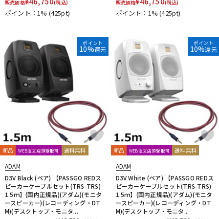
¥
46,750
¥
46,750
販売価格
(税込)
販売価格
(税込)
ポイント：1%
(425pt)
ポイント：1%
(425pt)
ポイント
ポイント
10%
10%
還元
還元
新品
送料無料
新品
送料無料
WEB注文店頭受取可
WEB注文店頭受取可
ADAM
ADAM
D3V Black (ペア) 【PASSGO REDス
D3V White (ペア) 【PASSGO REDス
ピーカーケーブルセット(TRS-TRS)
ピーカーケーブルセット(TRS-TRS)
1.5ｍ】(国内正規品)(アダム)(モニタ
1.5ｍ】(国内正規品)(アダム)(モニタ
ースピーカー)(レコーディング・DT
ースピーカー)(レコーディング・DT
M)(デスクトップ・モニタ...
M)(デスクトップ・モニタ...