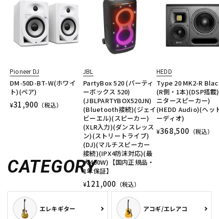
Pioneer DJ
JBL
HEDD
DM-50D-BT-W(ホワイ
PartyBox 520 (パーティ
Type 20 MK2-R Blac
ト)(ペア)
ーボックス 520)
(R側・1本)(DSP搭載
(JBLPARTYBOX520JN)
ニタースピーカー)
31,900
¥
（税込）
(Bluetooth接続)(ジェイ
(HEDD Audio)(ヘ
ビーエル)(スピーカー)
ーディオ)
(XLR入力)(ダンスレッス
368,500
¥
（税込）
ン)(ストリートライブ)
(DJ)(マルチスピーカー
接続)(IPX4防沫対応)(最
CATEGORY
大400W)【国内正規品・
1年保証】
121,000
¥
（税込）
エレキギター
アコギ/エレアコ