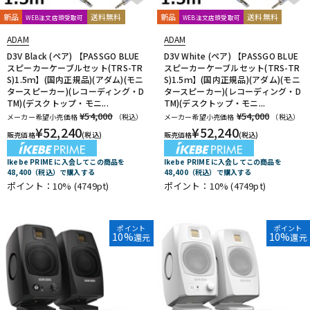
新品
送料無料
新品
送料無料
WEB注文店頭受取可
WEB注文店頭受取可
ADAM
ADAM
D3V Black (ペア) 【PASSGO BLUE
D3V White (ペア) 【PASSGO BLUE
スピーカーケーブルセット(TRS-TR
スピーカーケーブルセット(TRS-TR
S)1.5ｍ】(国内正規品)(アダム)(モニ
S)1.5ｍ】(国内正規品)(アダム)(モニ
タースピーカー)(レコーディング・D
タースピーカー)(レコーディング・D
TM)(デスクトップ・モニ...
TM)(デスクトップ・モニ...
¥54,000
¥54,000
メーカー希望小売価格
（税込）
メーカー希望小売価格
（税込）
¥
52,240
¥
52,240
販売価格
(税込)
販売価格
(税込)
Ikebe PRIME に入会してこの商品を
Ikebe PRIME に入会してこの商品を
48,400（税込）で購入する
48,400（税込）で購入する
ポイント：10%
(4749pt)
ポイント：10%
(4749pt)
ポイント
ポイント
10%
10%
還元
還元