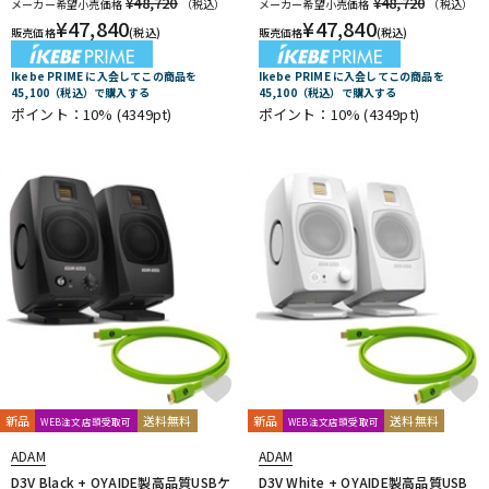
¥48,720
¥48,720
メーカー希望小売価格
（税込）
メーカー希望小売価格
（税込）
¥
47,840
¥
47,840
販売価格
(税込)
販売価格
(税込)
Ikebe PRIME に入会してこの商品を
Ikebe PRIME に入会してこの商品を
45,100（税込）で購入する
45,100（税込）で購入する
ポイント：10%
(4349pt)
ポイント：10%
(4349pt)
新品
送料無料
新品
送料無料
WEB注文店頭受取可
WEB注文店頭受取可
ADAM
ADAM
D3V Black + OYAIDE製高品質USBケ
D3V White + OYAIDE製高品質USB