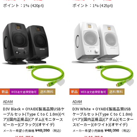
ポイント：1%
(420pt)
ポイント：1%
(425pt)
新品
送料無料
新品
送料無料
WEB注文店頭受取可
WEB注文店頭受取可
ADAM
ADAM
D3V Black + OYAIDE製高品質USBケ
D3V White + OYAIDE製高品質USB
ーブルセット(Type C to C 1.0m)(ペ
ケーブルセット(Type C to C 1.0m)
ア)(国内正規品)(アダム)(モニタース
(ペア)(国内正規品)(アダム)(モニター
ピーカー)(ブラック)(オヤイデ)
スピーカー)(ホワイト)(オヤイデ)
¥48,390
¥48,390
メーカー希望小売価格
（税込）
メーカー希望小売価格
（税込）