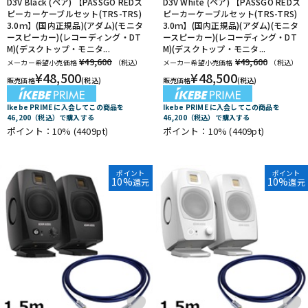
D3V Black (ペア) 【PASSGO REDス
D3V White (ペア) 【PASSGO REDス
ピーカーケーブルセット(TRS-TRS)
ピーカーケーブルセット(TRS-TRS)
3.0ｍ】(国内正規品)(アダム)(モニタ
3.0ｍ】(国内正規品)(アダム)(モニタ
ースピーカー)(レコーディング・DT
ースピーカー)(レコーディング・DT
M)(デスクトップ・モニタ...
M)(デスクトップ・モニタ...
¥49,600
¥49,600
メーカー希望小売価格
（税込）
メーカー希望小売価格
（税込）
¥
48,500
¥
48,500
販売価格
(税込)
販売価格
(税込)
Ikebe PRIME に入会してこの商品を
Ikebe PRIME に入会してこの商品を
46,200（税込）で購入する
46,200（税込）で購入する
ポイント：10%
(4409pt)
ポイント：10%
(4409pt)
ポイント
ポイント
10%
10%
還元
還元