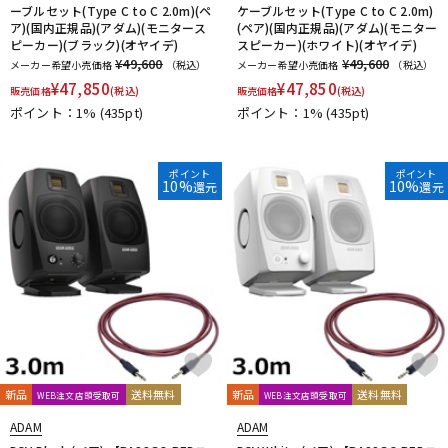
ーブルセット(Type C to C 2.0m)(ペ
ケーブルセット(Type C to C 2.0m)
ア)(国内正規品)(アダム)(モニタース
(ペア)(国内正規品)(アダム)(モニター
ピーカー)(ブラック)(オヤイデ)
スピーカー)(ホワイト)(オヤイデ)
¥49,600
¥49,600
メーカー希望小売価格
（税込）
メーカー希望小売価格
（税込）
¥
47,850
¥
47,850
販売価格
(税込)
販売価格
(税込)
ポイント：1%
(435pt)
ポイント：1%
(435pt)
ポイント
ポイント
10%
10%
還元
還元
新品
送料無料
新品
送料無料
WEB注文店頭受取可
WEB注文店頭受取可
ADAM
ADAM