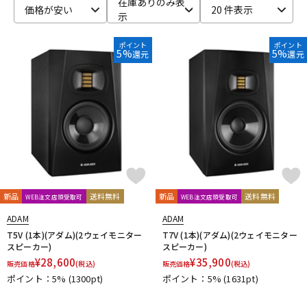
在庫ありのみ表
価格が安い
20 件表示
示
ベース
ウクレレ
ポイント
ポイント
5%
5%
還元
還元
ドラム
パーカッション
キーボード
電子ピアノ
管楽器
その他楽器
新品
送料無料
新品
送料無料
WEB注文店頭受取可
WEB注文店頭受取可
アンプ
エフェクター
ADAM
ADAM
T5V (1本)(アダム)(2ウェイモニター
T7V (1本)(アダム)(2ウェイモニター
スピーカー)
スピーカー)
¥
28,600
¥
35,900
販売価格
(税込)
販売価格
(税込)
DJ機器
DTM
ポイント：5%
(1300pt)
ポイント：5%
(1631pt)