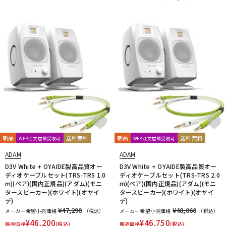
新品
送料無料
新品
送料無料
WEB注文店頭受取可
WEB注文店頭受取可
ADAM
ADAM
D3V White + OYAIDE製高品質オー
D3V White + OYAIDE製高品質オー
ディオケーブルセット(TRS-TRS 1.0
ディオケーブルセット(TRS-TRS 2.0
m)(ペア)(国内正規品)(アダム)(モニ
m)(ペア)(国内正規品)(アダム)(モニ
タースピーカー)(ホワイト)(オヤイ
タースピーカー)(ホワイト)(オヤイ
デ)
デ)
¥47,290
¥48,060
メーカー希望小売価格
（税込）
メーカー希望小売価格
（税込）
¥
46,200
¥
46,750
販売価格
(税込)
販売価格
(税込)