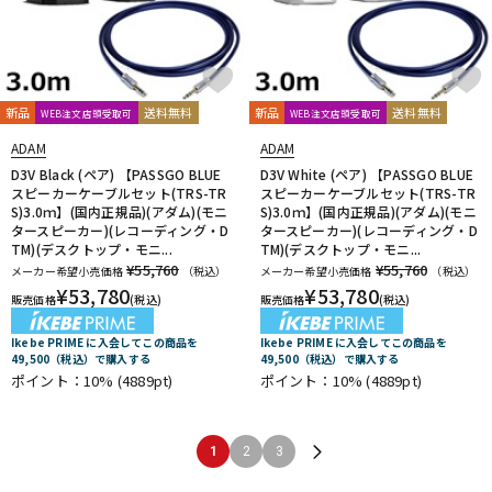
新品
送料無料
新品
送料無料
WEB注文店頭受取可
WEB注文店頭受取可
ADAM
ADAM
D3V Black (ペア) 【PASSGO BLUE
D3V White (ペア) 【PASSGO BLUE
スピーカーケーブルセット(TRS-TR
スピーカーケーブルセット(TRS-TR
S)3.0ｍ】(国内正規品)(アダム)(モニ
S)3.0ｍ】(国内正規品)(アダム)(モニ
タースピーカー)(レコーディング・D
タースピーカー)(レコーディング・D
TM)(デスクトップ・モニ...
TM)(デスクトップ・モニ...
¥55,760
¥55,760
メーカー希望小売価格
（税込）
メーカー希望小売価格
（税込）
¥
53,780
¥
53,780
販売価格
(税込)
販売価格
(税込)
Ikebe PRIME に入会してこの商品を
Ikebe PRIME に入会してこの商品を
49,500（税込）で購入する
49,500（税込）で購入する
ポイント：10%
(4889pt)
ポイント：10%
(4889pt)
1
2
3