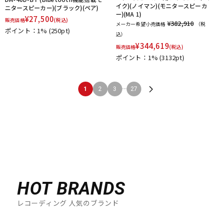
イク)(ノイマン)(モニタースピーカ
ニタースピーカー)(ブラック)(ペア)
ー)(MA 1)
¥
27,500
販売価格
(税込)
¥382,910
メーカー希望小売価格
（税
ポイント：1%
(250pt)
込）
¥
344,619
販売価格
(税込)
ポイント：1%
(3132pt)
...
1
2
3
27
HOT BRANDS
レコーディング 人気のブランド