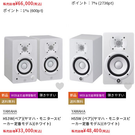
¥
66,000
ポイント：7%
(2736pt)
販売価格
(税込)
Vocal Mist
VOVOX
VOX-O-RAMA
Voyage Audio
ポイント：1%
(600pt)
WAGNUS.
WAVES
WesAudio
Wharfedale
Wunder Audio
Xvive
YAMAHA
YAXI
Zahl
ZAOR
ZOOM
ZYLIA
他
キョーリツ
トーリハン
パイン・クリエイト
山本音響工芸
明工社
DrAlienSmith
NiCSo
cmf by NOTHING
Wavebone
Harrison Audio
SDM / Family Labo
新品
弾きやすい
新品
弾きやすい
WEB注文店頭受取可
WEB注文店頭受取可
送料無料
送料無料
YAMAHA
YAMAHA
HS3W(ペア)(ヤマハ・モニタースピ
HS5W (ペア)(ヤマハ・モニタースピ
ーカー定番モデル)(ホワイト)
ーカー定番モデル)(ホワイト)
¥
33,000
¥
48,400
販売価格
(税込)
販売価格
(税込)