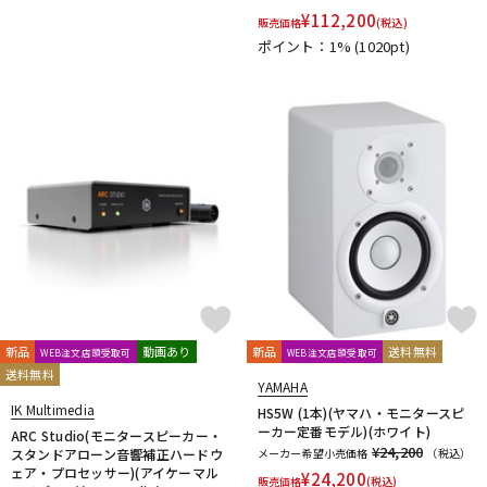
¥
112,200
販売価格
(税込)
ポイント：1%
(1020pt)
新品
動画あり
新品
送料無料
WEB注文店頭受取可
WEB注文店頭受取可
送料無料
YAMAHA
IK Multimedia
HS5W (1本)(ヤマハ・モニタースピ
ーカー定番モデル)(ホワイト)
ARC Studio(モニタースピーカー・
¥24,200
スタンドアローン音響補正ハードウ
メーカー希望小売価格
（税込）
ェア・プロセッサー)(アイケーマル
¥
24,200
販売価格
(税込)