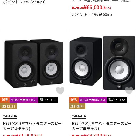
ポイント：7%
(2736pt)
KAKASHI Professional Stands
KAOTICA
KENTON
Kikutani
¥
66,000
販売価格
(税込)
KLH Audio
KORG
KOSS
KOTOBUKI
KRK
KRYNA
ポイント：1%
(600pt)
KSdigital
KVOX
L-O
Lauten Audio
LEWITT
Lexicon
Line6
LOJECT
maag audio
MACKIE
MANLEY
marantz Professional
Marshall
MASELEC
MATRIX
M-AUDIO
Mee audio
MIDAS
Millennia
MINI-SONEX
MISTRAL
MOGAMI
Mojave Audio
Monkey Banana
MONSTER CABLE
Morton Microphone Systems
Musikelectronic Geithain
MUTEC
MUZEN
NEUMANN
Noah’sark
Nothing
OHASHI
Oktava
OLLO AUDIO
onso
ORB
Oyaide
P-S
新品
弾きやすい
新品
弾きやすい
Palmer
WEB注文店頭受取可
PEAVEY
Peluso
PhoenixAudio
WEB注文店頭受取可
PHONON
送料無料
送料無料
Pioneer DJ
Placid Audio
PMC
PreSonus
PRIMACOUSTIC
Primo
PrismSound
PROIDEA
YAMAHA
YAMAHA
Protection Racket
Providence
Pueblo Audio
PULSE
HS3(ペア)(ヤマハ・モニタースピー
HS5 (ペア)(ヤマハ・モニタースピー
カー定番モデル)
カー定番モデル)
Purple audio
QUIK LOK
Radial
Rational Acoustics
¥
33,000
¥
48,400
販売価格
(税込)
販売価格
(税込)