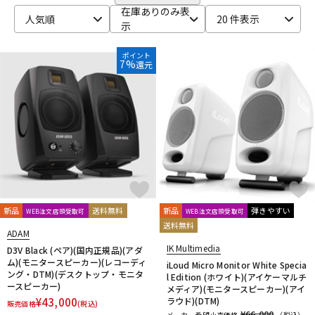
CANARE
CaTeFo
Chandler
Coil Audio
Conisis
DTM オンライン納品
レコーディング機器
在庫ありのみ表
人気順
20 件表示
Cranborne Audio
CROXS
CURRENT
CUSTOM TRY
示
D-F
DangerousMusic
dbx
DENON
DENON Professional
ポイント
配信/ライブ機器
楽器アクセサリ
7%
還元
DEXIBELL
Digitech
DMSD
DPA
DRAWMER
DYNAUDIO PRO
Ear Trumpet Labs
EARTHWORKS
Ehrlund Microphone
Electro Harmonix
Electro Voice
中古
ヴィンテージ
elysia
Empirical Labs
ENHANCED AUDIO
Entreq
ESI
EVE Audio
Eventide
EXFORM
Fischer Amps
FMR AUDIO
FOCAL
Focusrite
FOSTEX
Free The Tone
FURMAN
FURUTECH
G-K
G_2Systems
GATOR
GATOR Frameworks
新品
送料無料
新品
弾きやすい
WEB注文店頭受取可
WEB注文店頭受取可
GOLDEN AGE PROJECT
GRACE design
Gravity
送料無料
ADAM
Groove Tubes
HAYAKUMO
HEADREC
Hear Technologies
IK Multimedia
D3V Black (ペア)(国内正規品)(アダ
HEDD
HEiL SOUND
HERCULES
Heritage Audio
ム)(モニタースピーカー)(レコーディ
iLoud Micro Monitor White Specia
ング・DTM)(デスクトップ・モニタ
HUMPBACK ENGINEERING
IGS Audio
IK Multimedia
l Edition (ホワイト)(アイケーマルチ
ースピーカー)
メディア)(モニタースピーカー)(アイ
Ikebe Original
infist Design
ISO ACOUSTICS
ISOVOX
¥
43,000
ラウド)(DTM)
販売価格
(税込)
JBL
JohnBlue Audio
JVC
JZ Microphones
K.W.S
¥66,000
メーカー希望小売価格
（税込）