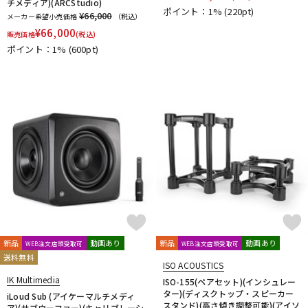
チメディア)(ARCStudio)
ポイント：1%
(220pt)
¥66,000
メーカー希望小売価格
（税込）
¥
66,000
販売価格
(税込)
ポイント：1%
(600pt)
新品
動画あり
新品
動画あり
WEB注文店頭受取可
WEB注文店頭受取可
送料無料
ISO ACOUSTICS
IK Multimedia
ISO-155(ペアセット)(インシュレー
ター)(ディスクトップ・スピーカー
iLoud Sub (アイケーマルチメディ
スタンド)(高さ傾き調整可能)(アイソ
ア)(サブウーファー)(キャリブレーシ