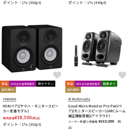
ポイント：1%
(300pt)
ポイント：1%
(440pt)
新品
弾きやすい
新品
動画あり
WEB注文店頭受取可
WEB注文店頭受取可
送料無料
送料無料
YAMAHA
IK Multimedia
HS4(ペア)(ヤマハ・モニタースピー
iLoud Micro Monitor Pro Pair(ペ
カー定番モデル)
ア)(モニタースピーカー)(ARCルーム
補正機能搭載)(アイラウド)
¥
38,500
販売価格
(税込)
¥112,200
メーカー希望小売価格
（税
ポイント：1%
(350pt)
込）