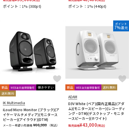
reloop
reProducer Audio
Rhapsodio
RODE
ポイント：1%
(300pt)
ポイント：1%
(440pt)
Roger Mayer
Roland
Ronk Japan
Roswell Pro Audio
RoyerLabs
RUPERT NEVE DESIGNS
Rycote
Samar Audio Design
sanken
SANWA SUPPLY
SCHOEPS
ポイント
7%
還元
sE Electronics
Seide
SENNHEISER
Shadow Hills Industries
SHINYA’S STUDIO
SHIZUKA
SHURE
SlateDigital
SLR Studios
SONTRONICS
SONY
SoundCraft
Soyuz
SPL
SSL(Solid State Logic)
STAX
STAY
STEDMAN
Steven Slate Audio
Superlux
SUZUKI
Sym・Proceed
T-Z
TAKACHI
TAMA
TANNOY
TASCAM
tc electronic
TC helicon
Tech
Teenage Engineering
TELEFUNKEN
新品
弾きやすい
新品
送料無料
WEB注文店頭受取可
WEB注文店頭受取可
Thermionic Culture
TOMOCA
Tonelux
Townsend Labs
送料無料
ADAM
T-REX
TRIAL
Triprop
TRITON AUDIO
TRUE DYNA
IK Multimedia
D3V White (ペア)(国内正規品)(アダ
TUBE-TECH
UDG
ULTIMATE
ULTRASONE
ム)(モニタースピーカー)(レコーディ
iLoud Micro Monitor (ブラック)(ア
Umbrella Company
United Studio Technologies
ング・DTM)(デスクトップ・モニタ
イケーマルチメディア)(モニタース
ースピーカー)(ホワイト)
Universal Audio
unknown
VELCRO(R) Brand
Vermona
ピーカー)(アイラウド)(DTM)
¥
43,000
¥66,000
メーカー希望小売価格
（税込）
販売価格
(税込)
Vertigo Sound
Vintech Audio
VitalAudio
V-MODA