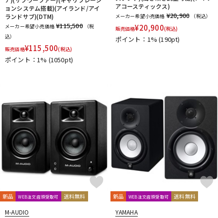
アコースティックス)
ョンシステム搭載)(アイランド/アイ
¥20,900
ランドサブ)(DTM)
メーカー希望小売価格
（税込）
¥115,500
メーカー希望小売価格
（税
¥
20,900
販売価格
(税込)
込）
ポイント：1%
(190pt)
¥
115,500
販売価格
(税込)
ポイント：1%
(1050pt)
新品
送料無料
新品
送料無料
WEB注文店頭受取可
WEB注文店頭受取可
M-AUDIO
YAMAHA