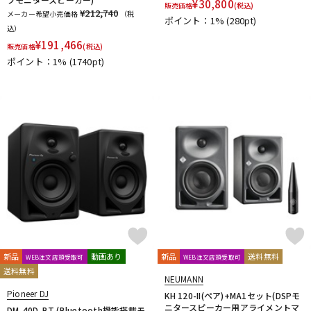
¥
30,800
販売価格
(税込)
¥212,740
メーカー希望小売価格
（税
ポイント：1%
(280pt)
込）
¥
191,466
販売価格
(税込)
ポイント：1%
(1740pt)
新品
動画あり
新品
送料無料
WEB注文店頭受取可
WEB注文店頭受取可
送料無料
NEUMANN
Pioneer DJ
KH 120-II(ペア)+MA1セット(DSPモ
ニタースピーカー用アライメントマ
DM-40D-BT (Bluetooth機能搭載モ