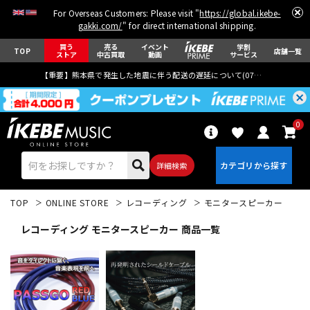
For Overseas Customers: Please visit "
https://global.ikebe-
gakki.com/
" for direct international shipping.
買う
売る
イベント
学割
TOP
店舗一覧
ストア
中古買取
動画
サービス
【重要】熊本県で発生した地震に伴う配送の遅延について(
07月29日
更新)
0
詳細検索
TOP
ONLINE STORE
レコーディング
モニタースピーカー
レコーディング モニタースピーカー 商品一覧
エレキギター
アコギ/エレアコ