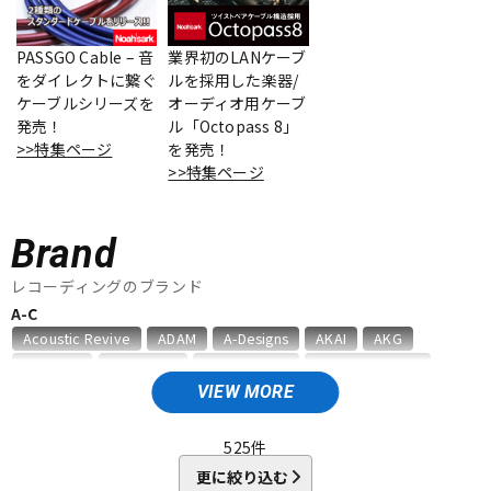
ベース
ウクレレ
PASSGO Cable – 音
業界初のLANケーブ
をダイレクトに繋ぐ
ルを採用した楽器/
ケーブルシリーズを
オーディオ用ケーブ
ドラム
パーカッション
発売！
ル「Octopass 8」
>>特集ページ
を発売！
>>特集ページ
キーボード
電子ピアノ
Brand
管楽器
その他楽器
レコーディングのブランド
A-C
Acoustic Revive
ADAM
A-Designs
AKAI
AKG
アンプ
エフェクター
Amphion
AMS Neve
Analysis Plus
Antelope Audio
API
APOGEE
ARMS
ART
ARTRIG
ATC
ATL.INC
VIEW MORE
audient
audio-technica
AUDIX
AURATONE
Avantone
DJ機器
DTM
AVID
BAE Audio
BEHRINGER
BELDEN
Bettermaker
525
件
beyerdynamic
BOSS
Brauner
Bricasti Design
更に絞り込む