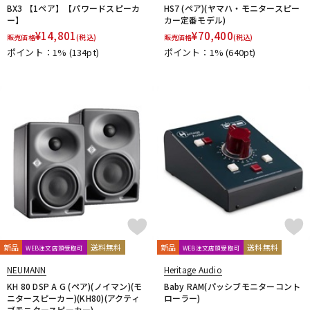
BX3 【1ペア】【パワードスピーカ
HS7 (ペア)(ヤマハ・モニタースピー
ー】
カー定番モデル)
¥
14,801
¥
70,400
販売価格
(税込)
販売価格
(税込)
ポイント：1%
(134pt)
ポイント：1%
(640pt)
新品
送料無料
新品
送料無料
WEB注文店頭受取可
WEB注文店頭受取可
NEUMANN
Heritage Audio
KH 80 DSP A G (ペア)(ノイマン)(モ
Baby RAM(パッシブモニターコント
ニタースピーカー)(KH80)(アクティ
ローラー)
ブモニタースピーカー)