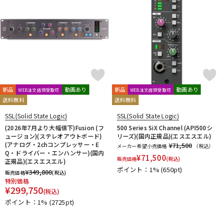
新品
動画あり
新品
動画あり
WEB注文店頭受取可
WEB注文店頭受取可
送料無料
送料無料
SSL(Solid State Logic)
SSL(Solid State Logic)
(2026年7月より大幅値下)Fusion (フ
500 Series SiX Channel (API500シ
ュージョン)(ステレオアウトボード)
リーズ)(国内正規品)(エスエスエル)
(アナログ・2chコンプレッサー・E
¥71,500
メーカー希望小売価格
（税込）
Q・ドライバー・エンハンサー)(国内
¥
71,500
販売価格
(税込)
正規品)(エスエスエル)
ポイント：1%
(650pt)
¥
349,800
販売価格
(税込)
特別価格
¥
299,750
(税込)
ポイント：1%
(2725pt)