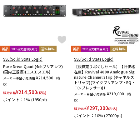
reloop
reProducer Audio
Rhapsodio
RODE
Roger Mayer
Roland
Ronk Japan
Roswell Pro Audio
RoyerLabs
RUPERT NEVE DESIGNS
Rycote
Samar Audio Design
sanken
SANWA SUPPLY
SCHOEPS
sE Electronics
Seide
SENNHEISER
Shadow Hills Industries
SHINYA’S STUDIO
SHIZUKA
SHURE
SlateDigital
SLR Studios
SONTRONICS
SONY
新品
送料無料
新品
送料無料
WEB注文店頭受取可
WEB注文店頭受取可
SoundCraft
Soyuz
SPL
SSL(Solid State Logic)
STAX
SSL(Solid State Logic)
SSL(Solid State Logic)
STAY
STEDMAN
Steven Slate Audio
Superlux
SUZUKI
Pure Drive Quad (4chプリアンプ)
【決算売り尽くしセール】【旧価格
Sym・Proceed
(国内正規品)(エスエスエル)
在庫】Revival 4000 Analogue Sig
T-Z
nature Channel Strip (チャネルス
¥214,500
メーカー希望小売価格
（税
トリップ)(マイクプリアンプ・EQ・
TAKACHI
TAMA
TANNOY
TASCAM
tc electronic
込）
コンプレッサー)(1...
¥
214,500
TC helicon
Tech
Teenage Engineering
TELEFUNKEN
販売価格
(税込)
¥319,000
メーカー希望小売価格
（税
ポイント：1%
Thermionic Culture
(1950pt)
TOMOCA
Tonelux
Townsend Labs
込）
T-REX
TRIAL
Triprop
TRITON AUDIO
TRUE DYNA
¥
297,000
販売価格
(税込)
TUBE-TECH
UDG
ULTIMATE
ULTRASONE
ポイント：10%
(27000pt)
Umbrella Company
United Studio Technologies
Universal Audio
unknown
VELCRO(R) Brand
Vermona
Vertigo Sound
Vintech Audio
VitalAudio
V-MODA