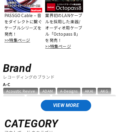
ベース
ウクレレ
PASSGO Cable – 音
業界初のLANケーブ
をダイレクトに繋ぐ
ルを採用した楽器/
ケーブルシリーズを
オーディオ用ケーブ
ドラム
パーカッション
発売！
ル「Octopass 8」
>>特集ページ
を発売！
>>特集ページ
キーボード
電子ピアノ
Brand
管楽器
その他楽器
レコーディングのブランド
A-C
Acoustic Revive
ADAM
A-Designs
AKAI
AKG
アンプ
エフェクター
Amphion
AMS Neve
Analysis Plus
Antelope Audio
API
APOGEE
ARMS
ART
ARTRIG
ATC
ATL.INC
VIEW MORE
audient
audio-technica
AUDIX
AURATONE
Avantone
DJ機器
DTM
AVID
BAE Audio
BEHRINGER
BELDEN
Bettermaker
CATEGORY
beyerdynamic
BOSS
Brauner
Bricasti Design