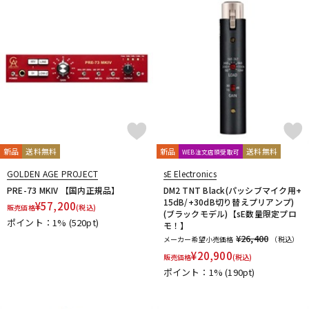
新品
送料無料
新品
送料無料
WEB注文店頭受取可
GOLDEN AGE PROJECT
sE Electronics
PRE-73 MKIV 【国内正規品】
DM2 TNT Black(パッシブマイク用+
15dB/+30dB切り替えプリアンプ)
¥
57,200
販売価格
(税込)
(ブラックモデル)【sE数量限定プロ
ポイント：1%
(520pt)
モ！】
¥26,400
メーカー希望小売価格
（税込）
¥
20,900
販売価格
(税込)
ポイント：1%
(190pt)