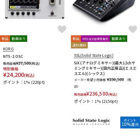
KAKASHI Professional Stands
KAOTICA
KENTON
Kikutani
KLH Audio
KORG
KOSS
KOTOBUKI
KRK
KRYNA
KSdigital
KVOX
L-O
Lauten Audio
LEWITT
Lexicon
Line6
LOJECT
新品
動画あり
新品
動画あり
WEB注文店頭受取可
maag audio
MACKIE
MANLEY
marantz Professional
送料無料
KORG
Marshall
MASELEC
MATRIX
M-AUDIO
Mee audio
SSL(Solid State Logic)
NTS-2 OSC
MIDAS
Millennia
MINI-SONEX
MISTRAL
MOGAMI
¥
27,500
SiX (アナログミキサー)(最大12chサ
販売価格
(税込)
Mojave Audio
Monkey Banana
MONSTER CABLE
ミングミキサー)(国内正規品)(エスエ
特別価格
¥
24,200
Morton Microphone Systems
Musikelectronic Geithain
スエル)(シックス)
(税込)
¥236,500
メーカー希望小売価格
（税
MUTEC
MUZEN
NEUMANN
Noah’sark
Nothing
ポイント：1%
(220pt)
込）
OHASHI
Oktava
OLLO AUDIO
onso
ORB
Oyaide
¥
236,500
販売価格
(税込)
P-S
ポイント：1%
(2150pt)
Palmer
PEAVEY
Peluso
PhoenixAudio
PHONON
Pioneer DJ
Placid Audio
PMC
PreSonus
PRIMACOUSTIC
Primo
PrismSound
PROIDEA
ポイント
10%
還元
Protection Racket
Providence
Pueblo Audio
PULSE
Purple audio
QUIK LOK
Radial
Rational Acoustics