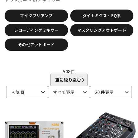
アウトボード
のカテゴリー
CANARE
CaTeFo
Chandler
Coil Audio
Conisis
DTM オンライン納品
レコーディング機器
Cranborne Audio
CROXS
CURRENT
CUSTOM TRY
マイクプリアンプ
ダイナミクス・EQ系
D-F
DangerousMusic
dbx
DENON
DENON Professional
配信/ライブ機器
楽器アクセサリ
レコーディングミキサー
マスタリングアウトボード
DEXIBELL
Digitech
DMSD
DPA
DRAWMER
DYNAUDIO PRO
Ear Trumpet Labs
EARTHWORKS
その他アウトボード
Ehrlund Microphone
Electro Harmonix
Electro Voice
中古
ヴィンテージ
elysia
Empirical Labs
ENHANCED AUDIO
Entreq
ESI
EVE Audio
Eventide
EXFORM
Fischer Amps
FMR AUDIO
FOCAL
Focusrite
FOSTEX
Free The Tone
508
件
FURMAN
FURUTECH
更に絞り込む
G-K
G_2Systems
GATOR
GATOR Frameworks
人気順
すべて表示
20 件表示
GOLDEN AGE PROJECT
GRACE design
Gravity
Groove Tubes
HAYAKUMO
HEADREC
Hear Technologies
HEDD
HEiL SOUND
HERCULES
Heritage Audio
HUMPBACK ENGINEERING
IGS Audio
IK Multimedia
Ikebe Original
infist Design
ISO ACOUSTICS
ISOVOX
JBL
JohnBlue Audio
JVC
JZ Microphones
K.W.S