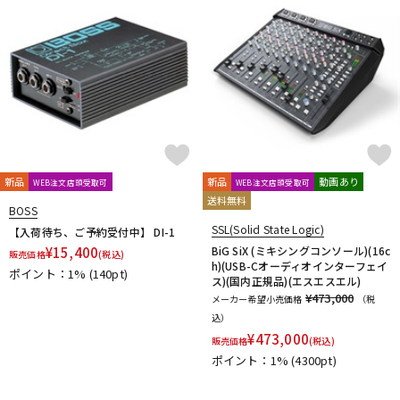
Vocal Mist
VOVOX
VOX-O-RAMA
Voyage Audio
WAGNUS.
WAVES
WesAudio
Wharfedale
Wunder Audio
Xvive
YAMAHA
YAXI
Zahl
ZAOR
ZOOM
ZYLIA
他
キョーリツ
トーリハン
パイン・クリエイト
山本音響工芸
明工社
DrAlienSmith
NiCSo
cmf by NOTHING
Wavebone
Harrison Audio
SDM / Family Labo
新品
新品
動画あり
WEB注文店頭受取可
WEB注文店頭受取可
送料無料
BOSS
SSL(Solid State Logic)
【入荷待ち、ご予約受付中】 DI-1
¥
15,400
BiG SiX (ミキシングコンソール)(16c
販売価格
(税込)
h)(USB-Cオーディオインターフェイ
ポイント：1%
(140pt)
ス)(国内正規品)(エスエスエル)
¥473,000
メーカー希望小売価格
（税
込）
¥
473,000
販売価格
(税込)
ポイント：1%
(4300pt)