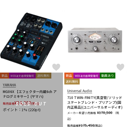
新品
送料無料
新品
動画あり
WEB注文店頭受取可
WEB注文店頭受取可
送料無料
YAMAHA
Universal Audio
MG06X 【エフェクター内蔵6ch ア
ナログミキサー】(ヤマハ)
710 TWIN-FINITY(真空管/ソリッド
¥
24,200
ステートブレンド・プリアンプ)(国
SOLD OUT
販売価格
(税込)
内正規品)(ユニバーサルオーディオ)
ポイント：1%
(220pt)
¥170,500
メーカー希望小売価格
（税
込）
¥
175,450
販売価格
(税込)