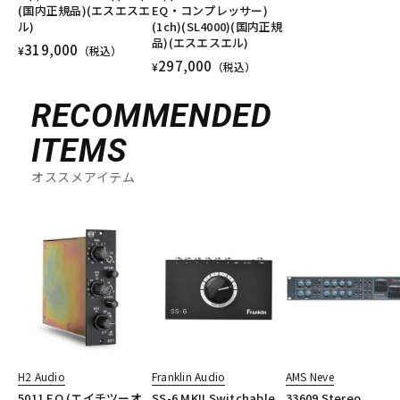
(国内正規品)(エスエスエ
EQ・コンプレッサー)
ル)
(1ch)(SL4000)(国内正規
品)(エスエスエル)
319,000
¥
（税込）
297,000
¥
（税込）
RECOMMENDED
ITEMS
オススメアイテム
H2 Audio
Franklin Audio
AMS Neve
5011 EQ (エイチツーオ
SS-6 MKII Switchable
33609 Stereo