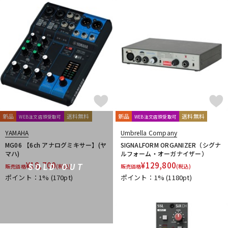
新品
送料無料
新品
送料無料
WEB注文店頭受取可
WEB注文店頭受取可
YAMAHA
Umbrella Company
MG06 【6ch アナログミキサー】(ヤ
SIGNALFORM ORGANIZER（シグナ
マハ)
ルフォーム・オーガナイザー）
¥
18,700
¥
129,800
SOLD OUT
販売価格
(税込)
販売価格
(税込)
ポイント：1%
(170pt)
ポイント：1%
(1180pt)