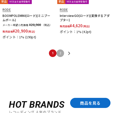
新品
新品
WEB注文店頭受取可
WEB注文店頭受取可
RODE
RODE
BOOMPOLEMINI(ロード)(ミニブー
InterviewGO(ロード)(変換するアダ
ムポール)
プター)
¥20,900
メーカー希望小売価格
（税込）
¥
4,620
販売価格
(税込)
¥
20,900
ポイント：1%
(42pt)
販売価格
(税込)
ポイント：1%
(190pt)
1
2
HOT BRANDS
商品を見る
レコーディング 人気のブランド