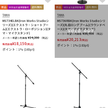
新品
送料無料
新品
送料無料
WEB注文店頭受取可
WEB注文店頭受取可
TAMA
TAMA
MS734ELBK(Iron Works Studioシ
MS736RBK(Iron Works Studioシリ
リーズ)(エクストラ・ショートブー
ーズ)(丸皿ロングブーム)(ラウンドベ
ム)(エクストラ・ローポジション)(タ
ース)(タマ・マイクスタンド)
SOLD OUT
マ・マイクスタンド)
¥26,950
メーカー希望小売価格
（税込）
¥24,200
メーカー希望小売価格
（税込）
¥
20,213
販売価格
(税込)
¥
18,150
販売価格
(税込)
ポイント：1%
(183pt)
ポイント：1%
(165pt)