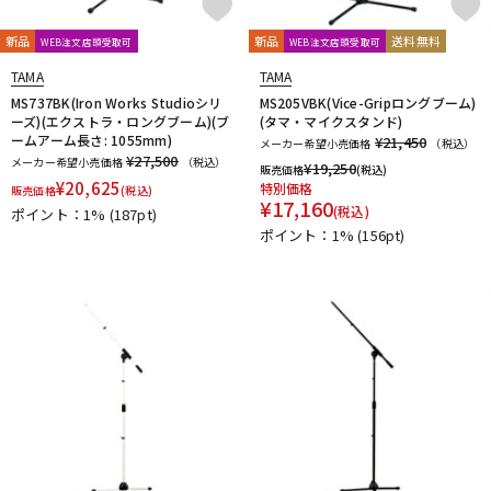
新品
新品
送料無料
WEB注文店頭受取可
WEB注文店頭受取可
TAMA
TAMA
MS737BK(Iron Works Studioシリ
MS205VBK(Vice-Gripロングブーム)
ーズ)(エクストラ・ロングブーム)(ブ
(タマ・マイクスタンド)
ームアーム長さ: 1055mm)
¥21,450
メーカー希望小売価格
（税込）
¥27,500
メーカー希望小売価格
（税込）
¥
19,250
販売価格
(税込)
¥
20,625
特別価格
販売価格
(税込)
¥
17,160
(税込)
ポイント：1%
(187pt)
ポイント：1%
(156pt)