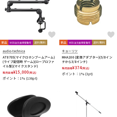
新品
送料無料
新品
送料無料
WEB注文店頭受取可
WEB注文店頭受取可
audio-technica
キョーリツ
AT8705(マイクロホンブームアーム)
MHA200 (変換アダプター)(5/8イン
(ライブ配信時 ゲーム)(ロープロファ
チから3/8インチ)
イル型)(マイクスタンド)
¥
374
販売価格
(税込)
¥
15,000
販売価格
(税込)
ポイント：1%
(3pt)
ポイント：1%
(136pt)