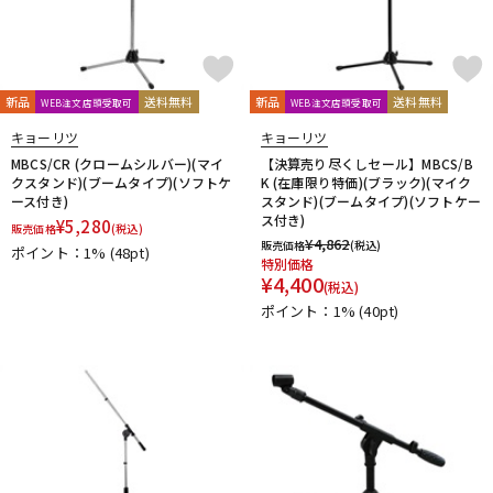
新品
送料無料
新品
送料無料
WEB注文店頭受取可
WEB注文店頭受取可
キョーリツ
キョーリツ
MBCS/CR (クロームシルバー)(マイ
【決算売り尽くしセール】MBCS/B
クスタンド)(ブームタイプ)(ソフトケ
K (在庫限り特価)(ブラック)(マイク
ース付き)
スタンド)(ブームタイプ)(ソフトケー
ス付き)
¥
5,280
販売価格
(税込)
¥
4,862
販売価格
(税込)
ポイント：1%
(48pt)
特別価格
¥
4,400
(税込)
ポイント：1%
(40pt)