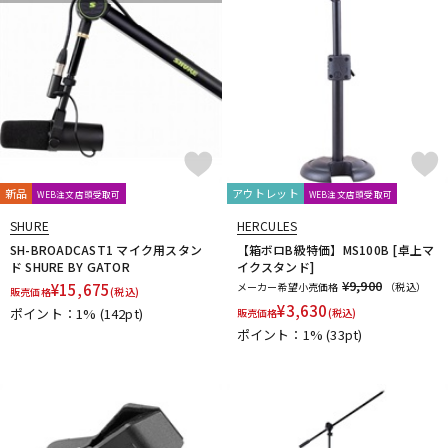
Vocal Mist
VOVOX
VOX-O-RAMA
Voyage Audio
WAGNUS.
WAVES
WesAudio
Wharfedale
Wunder Audio
Xvive
YAMAHA
YAXI
Zahl
ZAOR
ZOOM
ZYLIA
他
キョーリツ
トーリハン
パイン・クリエイト
山本音響工芸
明工社
DrAlienSmith
NiCSo
cmf by NOTHING
Wavebone
Harrison Audio
SDM / Family Labo
新品
アウトレット
WEB注文店頭受取可
WEB注文店頭受取可
SHURE
HERCULES
SH-BROADCAST1 マイク用スタン
【箱ボロB級特価】MS100B [卓上マ
ド SHURE BY GATOR
イクスタンド]
¥9,900
¥
15,675
メーカー希望小売価格
（税込）
販売価格
(税込)
¥
3,630
ポイント：1%
(142pt)
販売価格
(税込)
ポイント：1%
(33pt)