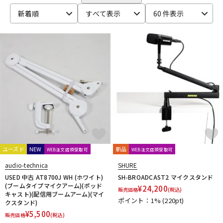
CANARE
CaTeFo
Chandler
Coil Audio
Conisis
DTM オンライン納品
レコーディング機器
新着順
すべて表示
60 件表示
Cranborne Audio
CROXS
CURRENT
CUSTOM TRY
D-F
DangerousMusic
dbx
DENON
DENON Professional
配信/ライブ機器
楽器アクセサリ
DEXIBELL
Digitech
DMSD
DPA
DRAWMER
DYNAUDIO PRO
Ear Trumpet Labs
EARTHWORKS
Ehrlund Microphone
Electro Harmonix
Electro Voice
中古
ヴィンテージ
elysia
Empirical Labs
ENHANCED AUDIO
Entreq
ESI
EVE Audio
Eventide
EXFORM
Fischer Amps
FMR AUDIO
FOCAL
Focusrite
FOSTEX
Free The Tone
FURMAN
FURUTECH
G-K
G_2Systems
GATOR
GATOR Frameworks
ユーズド
NEW
新品
WEB注文店頭受取可
WEB注文店頭受取可
GOLDEN AGE PROJECT
GRACE design
Gravity
audio-technica
SHURE
Groove Tubes
HAYAKUMO
HEADREC
Hear Technologies
USED 中古 AT8700J WH (ホワイト)
SH-BROADCAST2 マイクスタンド
HEDD
HEiL SOUND
HERCULES
Heritage Audio
(ブームタイプマイクアーム)(ポッド
¥
24,200
販売価格
(税込)
キャスト)(配信用ブームアーム)(マイ
HUMPBACK ENGINEERING
IGS Audio
IK Multimedia
ポイント：1%
(220pt)
クスタンド)
Ikebe Original
infist Design
ISO ACOUSTICS
ISOVOX
¥
5,500
販売価格
(税込)
JBL
JohnBlue Audio
JVC
JZ Microphones
K.W.S