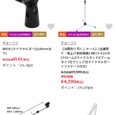
新品
送料無料
新品
送料無料
WEB注文店頭受取可
WEB注文店頭受取可
キョーリツ
キョーリツ
MH30 (マイクホルダー)(φ30mmま
【決算売り尽くしセール】(在庫限
で)
り・値上げ前旧価格) MBCS-02/CR
(クローム)(マイクスタンド)(ブーム
¥
543
販売価格
(税込)
タイプ)(クリップ式マイクホルダー
ポイント：1%
(4pt)
ソフトケース付き)
¥
5,500
販売価格
(税込)
特別価格
¥
4,290
(税込)
ポイント：1%
(39pt)