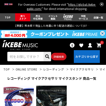
For Overseas Customers: Please visit "
https://global.ikebe-
gakki.com/
" for direct international shipping.
買う
売る
イベント
学割
TOP
店舗一覧
ストア
中古買取
動画
サービス
【重要】熊本県で発生した地震に伴う配送の遅延について(
07月29日
更新)
0
詳細検索
TOP
ONLINE STORE
レコーディング
マイクアクセサリ
マイ
レコーディング マイクアクセサリ マイクスタンド 商品一覧
エレキギター
アコギ/エレアコ