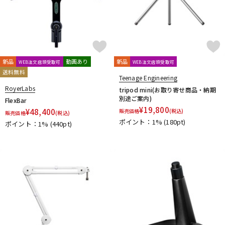
新品
動画あり
新品
WEB注文店頭受取可
WEB注文店頭受取可
送料無料
Teenage Engineering
RoyerLabs
tripod mini(お取り寄せ商品・納期
別途ご案内)
FlexBar
¥
19,800
¥
48,400
販売価格
(税込)
販売価格
(税込)
ポイント：1%
(180pt)
ポイント：1%
(440pt)