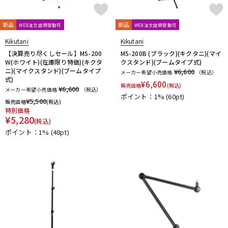
新品
新品
WEB注文店頭受取可
WEB注文店頭受取可
Kikutani
Kikutani
【決算売り尽くしセール】MS-200
MS-200B (ブラック)(キクタニ)(マイ
W(ホワイト)(在庫限り特価)(キクタ
クスタンド)(ブームタイプ式)
ニ)(マイクスタンド)(ブームタイプ
¥6,600
メーカー希望小売価格
（税込）
式)
¥
6,600
販売価格
(税込)
¥6,600
メーカー希望小売価格
（税込）
ポイント：1%
(60pt)
¥
5,500
販売価格
(税込)
特別価格
¥
5,280
(税込)
ポイント：1%
(48pt)