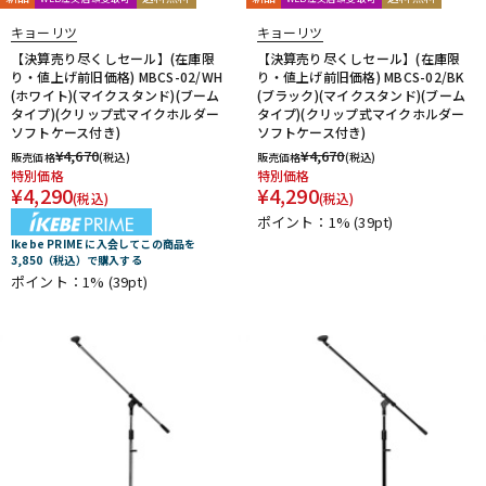
キョーリツ
キョーリツ
【決算売り尽くしセール】(在庫限
【決算売り尽くしセール】(在庫限
り・値上げ前旧価格) MBCS-02/WH
り・値上げ前旧価格) MBCS-02/BK
(ホワイト)(マイクスタンド)(ブーム
(ブラック)(マイクスタンド)(ブーム
タイプ)(クリップ式マイクホルダー
タイプ)(クリップ式マイクホルダー
ソフトケース付き)
ソフトケース付き)
¥
4,670
¥
4,670
販売価格
(税込)
販売価格
(税込)
特別価格
特別価格
¥
4,290
¥
4,290
(税込)
(税込)
ポイント：1%
(39pt)
Ikebe PRIME に入会してこの商品を
3,850（税込）で購入する
ポイント：1%
(39pt)