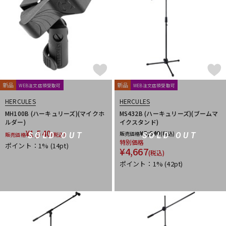
新品
新品
WEB注文店頭受取可
WEB注文店頭受取可
HERCULES
HERCULES
MH100B (ハーキュリーズ)(マイクホ
MS432B (ハーキュリーズ)(ブームマ
ルダー)
イクスタンド)
¥
1,540
¥
5,940
販売価格
(税込)
SOLD OUT
SOLD OUT
販売価格
(税込)
特別価格
ポイント：1%
(14pt)
¥
4,667
(税込)
ポイント：1%
(42pt)