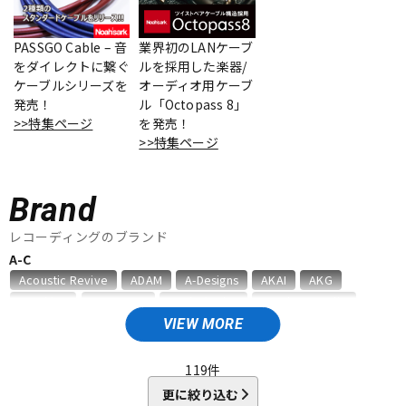
ベース
ウクレレ
PASSGO Cable – 音
業界初のLANケーブ
をダイレクトに繋ぐ
ルを採用した楽器/
ケーブルシリーズを
オーディオ用ケーブ
ドラム
パーカッション
発売！
ル「Octopass 8」
>>特集ページ
を発売！
>>特集ページ
キーボード
電子ピアノ
Brand
管楽器
その他楽器
レコーディングのブランド
A-C
Acoustic Revive
ADAM
A-Designs
AKAI
AKG
アンプ
エフェクター
Amphion
AMS Neve
Analysis Plus
Antelope Audio
API
APOGEE
ARMS
ART
ARTRIG
ATC
ATL.INC
VIEW MORE
audient
audio-technica
AUDIX
AURATONE
Avantone
DJ機器
DTM
AVID
BAE Audio
BEHRINGER
BELDEN
Bettermaker
119
件
beyerdynamic
BOSS
Brauner
Bricasti Design
更に絞り込む