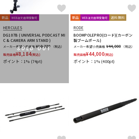
新品
新品
送料無料
WEB注文店頭受取可
WEB注文店頭受取可
HERCULES
RODE
DG107B ( UNIVERSAL PODCAST MI
BOOMPOLEPRO(ロード)(カーボン
C & CAMERA ARM STAND )
製ブームポール)
¥10,230
¥44,000
メーカー希望小売価格
（税込）
メーカー希望小売価格
（税込）
SOLD OUT
¥
8,184
¥
44,000
販売価格
(税込)
販売価格
(税込)
ポイント：1%
(74pt)
ポイント：1%
(400pt)