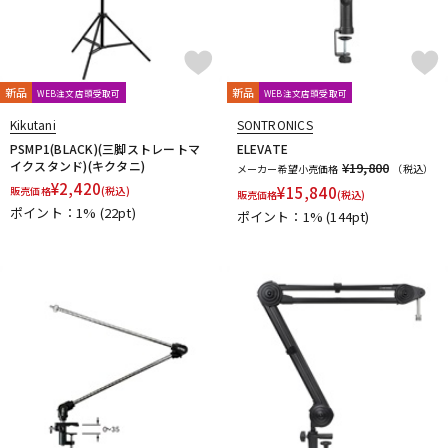
新品
新品
WEB注文店頭受取可
WEB注文店頭受取可
Kikutani
SONTRONICS
PSMP1(BLACK)(三脚ストレートマ
ELEVATE
イクスタンド)(キクタニ)
¥19,800
メーカー希望小売価格
（税込）
¥
2,420
¥
15,840
販売価格
(税込)
販売価格
(税込)
ポイント：1%
(22pt)
ポイント：1%
(144pt)