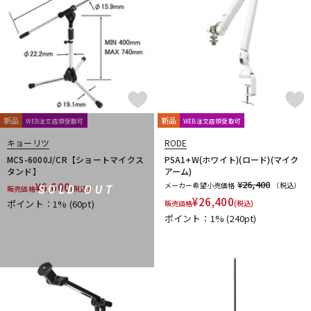
新品
新品
WEB注文店頭受取可
WEB注文店頭受取可
キョーリツ
RODE
MCS-6000J/CR【ショートマイクス
PSA1+W(ホワイト)(ロード)(マイク
タンド】
アーム)
¥26,400
¥
6,600
メーカー希望小売価格
（税込）
SOLD OUT
販売価格
(税込)
¥
26,400
ポイント：1%
(60pt)
販売価格
(税込)
ポイント：1%
(240pt)