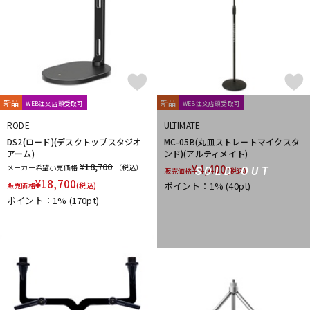
新品
新品
WEB注文店頭受取可
WEB注文店頭受取可
RODE
ULTIMATE
DS2(ロード)(デスクトップスタジオ
MC-05B(丸皿ストレートマイクスタ
アーム)
ンド)(アルティメイト)
¥18,700
メーカー希望小売価格
（税込）
¥
4,400
SOLD OUT
販売価格
(税込)
¥
18,700
ポイント：1%
(40pt)
販売価格
(税込)
ポイント：1%
(170pt)