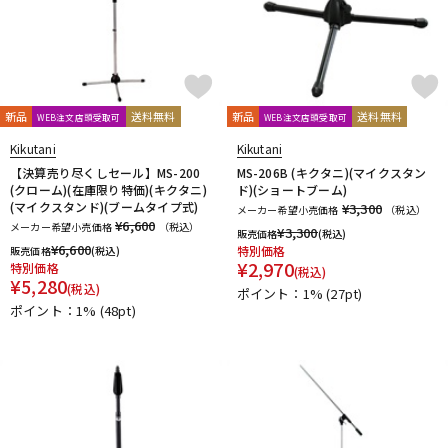
新品
送料無料
新品
送料無料
WEB注文店頭受取可
WEB注文店頭受取可
Kikutani
Kikutani
【決算売り尽くしセール】MS-200
MS-206B (キクタニ)(マイクスタン
(クローム)(在庫限り特価)(キクタニ)
ド)(ショートブーム)
(マイクスタンド)(ブームタイプ式)
¥3,300
メーカー希望小売価格
（税込）
¥6,600
メーカー希望小売価格
（税込）
¥
3,300
販売価格
(税込)
¥
6,600
特別価格
販売価格
(税込)
¥
2,970
特別価格
(税込)
¥
5,280
(税込)
ポイント：1%
(27pt)
ポイント：1%
(48pt)