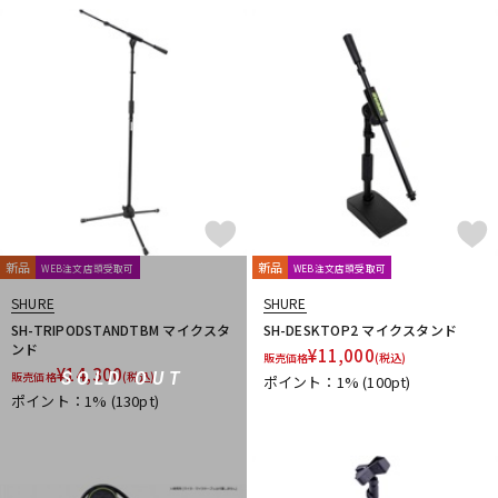
reloop
reProducer Audio
Rhapsodio
RODE
Roger Mayer
Roland
Ronk Japan
Roswell Pro Audio
RoyerLabs
RUPERT NEVE DESIGNS
Rycote
Samar Audio Design
sanken
SANWA SUPPLY
SCHOEPS
sE Electronics
Seide
SENNHEISER
Shadow Hills Industries
SHINYA’S STUDIO
SHIZUKA
SHURE
SlateDigital
SLR Studios
SONTRONICS
SONY
SoundCraft
Soyuz
SPL
SSL(Solid State Logic)
STAX
STAY
STEDMAN
Steven Slate Audio
Superlux
SUZUKI
Sym・Proceed
新品
新品
WEB注文店頭受取可
WEB注文店頭受取可
T-Z
TAKACHI
TAMA
TANNOY
TASCAM
tc electronic
SHURE
SHURE
TC helicon
Tech
Teenage Engineering
TELEFUNKEN
SH-TRIPODSTANDTBM マイクスタ
SH-DESKTOP2 マイクスタンド
ンド
¥
11,000
Thermionic Culture
TOMOCA
Tonelux
Townsend Labs
販売価格
(税込)
¥
14,300
SOLD OUT
販売価格
(税込)
T-REX
TRIAL
Triprop
TRITON AUDIO
TRUE DYNA
ポイント：1%
(100pt)
ポイント：1%
(130pt)
TUBE-TECH
UDG
ULTIMATE
ULTRASONE
Umbrella Company
United Studio Technologies
Universal Audio
unknown
VELCRO(R) Brand
Vermona
Vertigo Sound
Vintech Audio
VitalAudio
V-MODA