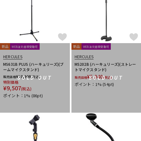
新品
新品
WEB注文店頭受取可
WEB注文店頭受取可
HERCULES
HERCULES
MS631B PLUS (ハーキュリーズ)(ブ
MS202B (ハーキュリーズ)(ストレー
ームマイクスタンド)
トマイクスタンド)
¥
12,100
¥
5,940
販売価格
(税込)
SOLD OUT
SOLD OUT
販売価格
(税込)
特別価格
ポイント：1%
(54pt)
¥
9,507
(税込)
ポイント：1%
(86pt)