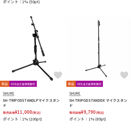
ポイント：1%
(50pt)
KAKASHI Professional Stands
KAOTICA
KENTON
Kikutani
KLH Audio
KORG
KOSS
KOTOBUKI
KRK
KRYNA
KSdigital
KVOX
L-O
Lauten Audio
LEWITT
Lexicon
Line6
LOJECT
maag audio
MACKIE
MANLEY
marantz Professional
Marshall
MASELEC
MATRIX
M-AUDIO
Mee audio
MIDAS
Millennia
MINI-SONEX
MISTRAL
MOGAMI
Mojave Audio
Monkey Banana
MONSTER CABLE
Morton Microphone Systems
Musikelectronic Geithain
MUTEC
MUZEN
NEUMANN
Noah’sark
Nothing
OHASHI
Oktava
OLLO AUDIO
onso
ORB
Oyaide
新品
新品
WEB注文店頭受取可
WEB注文店頭受取可
P-S
SHURE
SHURE
Palmer
PEAVEY
Peluso
PhoenixAudio
PHONON
SH-TRIPODSTANDLPマイクスタン
SH-TRIPODSTANDDX マイクスタン
Pioneer DJ
Placid Audio
PMC
PreSonus
ド
ド
PRIMACOUSTIC
Primo
PrismSound
PROIDEA
¥
11,000
¥
9,790
販売価格
(税込)
販売価格
(税込)
Protection Racket
Providence
Pueblo Audio
PULSE
ポイント：1%
(100pt)
ポイント：1%
(89pt)
Purple audio
QUIK LOK
Radial
Rational Acoustics