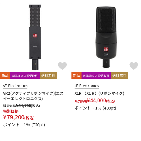
DTM オンライン納品
レコーディング機器
配信/ライブ機器
楽器アクセサリ
中古
ヴィンテージ
新品
送料無料
新品
送料無料
WEB注文店頭受取可
WEB注文店頭受取可
sE Electronics
sE Electronics
VR2(アクティブリボンマイク)(エス
X1R （X1 R）(リボンマイク)
イーエレクトロニクス)
¥
44,000
販売価格
(税込)
¥
84,700
販売価格
(税込)
ポイント：1%
(400pt)
特別価格
¥
79,200
(税込)
ポイント：1%
(720pt)