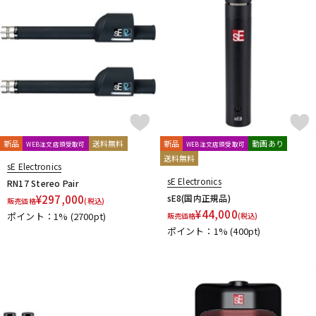
新品
送料無料
新品
動画あり
WEB注文店頭受取可
WEB注文店頭受取可
送料無料
sE Electronics
sE Electronics
RN17 Stereo Pair
¥
297,000
sE8(国内正規品)
販売価格
(税込)
¥
44,000
ポイント：1%
(2700pt)
販売価格
(税込)
ポイント：1%
(400pt)