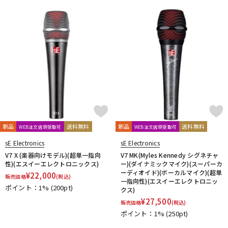
新品
送料無料
新品
送料無料
WEB注文店頭受取可
WEB注文店頭受取可
sE Electronics
sE Electronics
V7 X (楽器向けモデル)(超単一指向
V7 MK(Myles Kennedy シグネチャ
性)(エスイーエレクトロニックス)
ー)(ダイナミックマイク)(スーパーカ
ーディオイド)(ボーカルマイク)(超単
¥
22,000
販売価格
(税込)
一指向性)(エスイーエレクトロニッ
ポイント：1%
(200pt)
クス)
¥
27,500
販売価格
(税込)
ポイント：1%
(250pt)