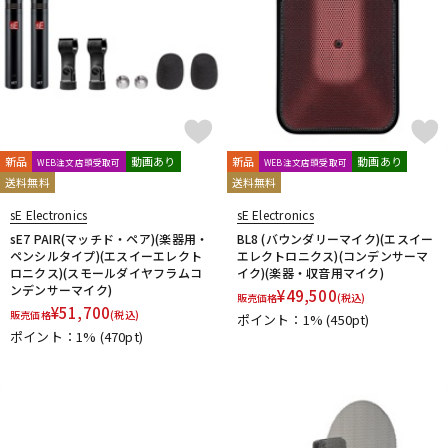
新品
動画あり
新品
動画あり
WEB注文店頭受取可
WEB注文店頭受取可
送料無料
送料無料
sE Electronics
sE Electronics
sE7 PAIR(マッチド・ペア)(楽器用・
BL8 (バウンダリーマイク)(エスイー
ペンシルタイプ)(エスイーエレクト
エレクトロニクス)(コンデンサーマ
ロニクス)(スモールダイヤフラムコ
イク)(楽器・収音用マイク)
ンデンサーマイク)
¥
49,500
販売価格
(税込)
¥
51,700
販売価格
(税込)
ポイント：1%
(450pt)
ポイント：1%
(470pt)