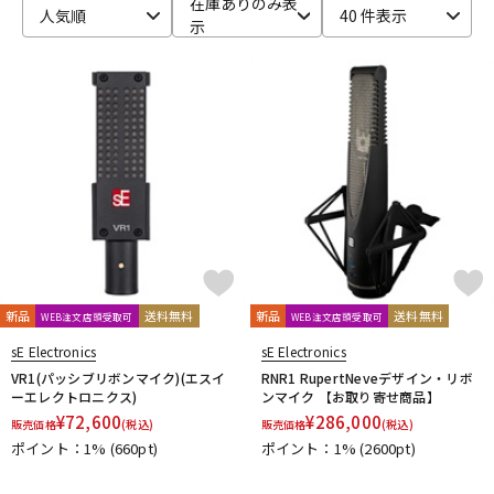
在庫ありのみ表
人気順
40 件表示
示
ベース
ウクレレ
ドラム
パーカッション
キーボード
電子ピアノ
管楽器
その他楽器
新品
送料無料
新品
送料無料
WEB注文店頭受取可
WEB注文店頭受取可
アンプ
エフェクター
sE Electronics
sE Electronics
VR1(パッシブリボンマイク)(エスイ
RNR1 RupertNeveデザイン・リボ
ーエレクトロニクス)
ンマイク 【お取り寄せ商品】
¥
72,600
¥
286,000
販売価格
(税込)
販売価格
(税込)
DJ機器
DTM
ポイント：1%
(660pt)
ポイント：1%
(2600pt)