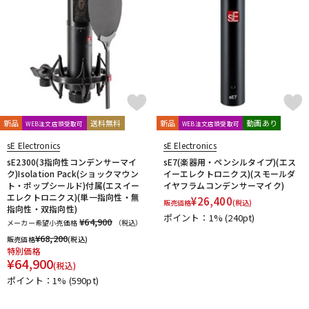
新品
送料無料
新品
動画あり
WEB注文店頭受取可
WEB注文店頭受取可
sE Electronics
sE Electronics
sE2300(3指向性コンデンサーマイ
sE7(楽器用・ペンシルタイプ)(エス
ク)Isolation Pack(ショックマウン
イーエレクトロニクス)(スモールダ
ト・ポップシールド)付属(エスイー
イヤフラムコンデンサーマイク)
エレクトロニクス)(単一指向性・無
¥
26,400
販売価格
(税込)
指向性・双指向性)
ポイント：1%
(240pt)
¥64,900
メーカー希望小売価格
（税込）
¥
68,200
販売価格
(税込)
特別価格
¥
64,900
(税込)
ポイント：1%
(590pt)