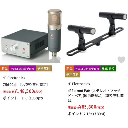
新品
送料無料
新品
動画あり
WEB注文店頭受取可
WEB注文店頭受取可
送料無料
sE Electronics
sE Electronics
Z5600aII 【お取り寄せ商品】
¥
148,500
sE8 omni Pair (ステレオ・マッチ
販売価格
(税込)
ド・ペア)(国内正規品)（取り寄せ商
ポイント：1%
(1350pt)
品）
¥
85,800
販売価格
(税込)
ポイント：1%
(780pt)