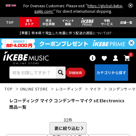
For Overseas Customers: Please visit "
https://global.ikebe-
gakki.com/
" for direct international shipping.
買う
売る
イベント
学割
TOP
店舗一覧
ストア
中古買取
動画
サービス
【重要】熊本県で発生した地震に伴う配送の遅延について(
07月29日
更新)
0
詳細検索
TOP
ONLINE STORE
レコーディング
マイク
コンデンサーマ
レコーディング マイク コンデンサーマイク sE Electronics
商品一覧
31
件
エレキギター
アコギ/エレアコ
更に絞り込む