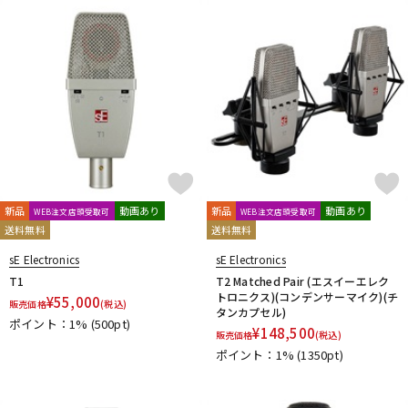
新品
動画あり
新品
動画あり
WEB注文店頭受取可
WEB注文店頭受取可
送料無料
送料無料
sE Electronics
sE Electronics
T1
T2 Matched Pair (エスイーエレク
トロニクス)(コンデンサーマイク)(チ
¥
55,000
販売価格
(税込)
タンカプセル)
ポイント：1%
(500pt)
¥
148,500
販売価格
(税込)
ポイント：1%
(1350pt)