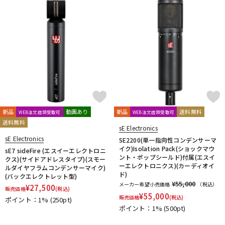
新品
動画あり
新品
送料無料
WEB注文店頭受取可
WEB注文店頭受取可
送料無料
sE Electronics
sE Electronics
SE2200(単一指向性コンデンサーマ
イク)Isolation Pack(ショックマウ
sE7 sideFire (エスイーエレクトロニ
ント・ポップシールド)付属(エスイ
クス)(サイドアドレスタイプ)(スモー
ーエレクトロニクス)(カーディオイ
ルダイヤフラムコンデンサーマイク)
ド)
(バックエレクトレット型)
¥55,000
メーカー希望小売価格
（税込）
¥
27,500
販売価格
(税込)
¥
55,000
販売価格
(税込)
ポイント：1%
(250pt)
ポイント：1%
(500pt)