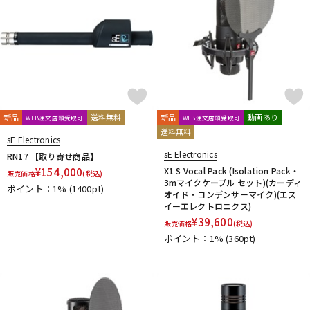
新品
送料無料
新品
動画あり
WEB注文店頭受取可
WEB注文店頭受取可
送料無料
sE Electronics
sE Electronics
RN17 【取り寄せ商品】
¥
154,000
X1 S Vocal Pack (Isolation Pack・
販売価格
(税込)
3mマイクケーブル セット)(カーディ
ポイント：1%
(1400pt)
オイド・コンデンサーマイク)(エス
イーエレクトロニクス)
¥
39,600
販売価格
(税込)
ポイント：1%
(360pt)