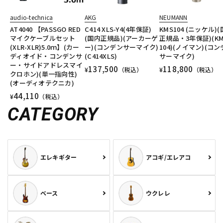
audio-technica
AKG
NEUMANN
AT4040 【PASSGO RED
C414 XLS-Y4(4年保証)
KMS104 (ニッケル)
マイクケーブルセット
(国内正規品)(アーカーゲ
正規品・3年保証)(KM
(XLR-XLR)5.0ｍ】(カー
ー)(コンデンサーマイク)
104)(ノイマン)(コ
ディオイド・コンデンサ
(C414XLS)
サーマイク)
ー・サイドアドレスマイ
137,500
118,800
¥
（税込）
¥
（税込）
クロホン)(単一指向性)
(オーディオテクニカ)
44,110
¥
（税込）
CATEGORY
エレキギター
アコギ/エレアコ
ベース
ウクレレ