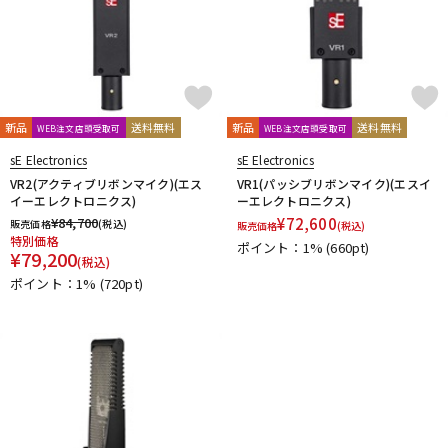
新品
送料無料
新品
送料無料
WEB注文店頭受取可
WEB注文店頭受取可
sE Electronics
sE Electronics
VR2(アクティブリボンマイク)(エス
VR1(パッシブリボンマイク)(エスイ
イーエレクトロニクス)
ーエレクトロニクス)
¥
84,700
¥
72,600
販売価格
(税込)
販売価格
(税込)
特別価格
ポイント：1%
(660pt)
¥
79,200
(税込)
ポイント：1%
(720pt)