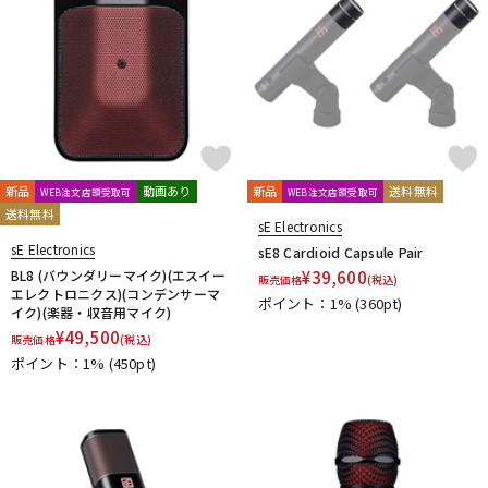
新品
動画あり
新品
送料無料
WEB注文店頭受取可
WEB注文店頭受取可
送料無料
sE Electronics
sE Electronics
sE8 Cardioid Capsule Pair
BL8 (バウンダリーマイク)(エスイー
¥
39,600
販売価格
(税込)
エレクトロニクス)(コンデンサーマ
ポイント：1%
(360pt)
イク)(楽器・収音用マイク)
¥
49,500
販売価格
(税込)
ポイント：1%
(450pt)