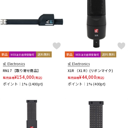
新品
送料無料
新品
送料無料
WEB注文店頭受取可
WEB注文店頭受取可
sE Electronics
sE Electronics
RN17 【取り寄せ商品】
X1R （X1 R）(リボンマイク)
¥
154,000
¥
44,000
販売価格
(税込)
販売価格
(税込)
ポイント：1%
(1400pt)
ポイント：1%
(400pt)