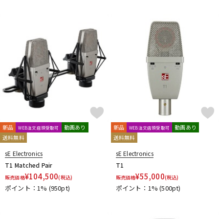
新品
動画あり
新品
動画あり
WEB注文店頭受取可
WEB注文店頭受取可
送料無料
送料無料
sE Electronics
sE Electronics
T1 Matched Pair
T1
¥
104,500
¥
55,000
販売価格
(税込)
販売価格
(税込)
ポイント：1%
(950pt)
ポイント：1%
(500pt)