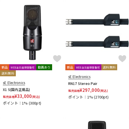
新品
動画あり
新品
送料無料
WEB注文店頭受取可
WEB注文店頭受取可
送料無料
sE Electronics
sE Electronics
RN17 Stereo Pair
X1 S(国内正規品)
¥
297,000
販売価格
(税込)
¥
33,000
ポイント：1%
(2700pt)
販売価格
(税込)
ポイント：1%
(300pt)