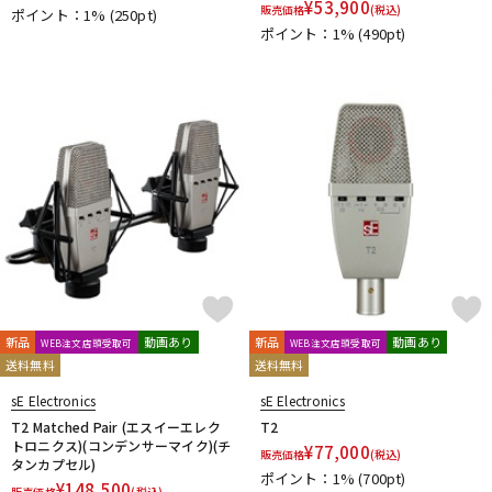
¥
53,900
販売価格
(税込)
ポイント：1%
(250pt)
DTM オンライン納品
レコーディング機器
ポイント：1%
(490pt)
配信/ライブ機器
楽器アクセサリ
中古
ヴィンテージ
新品
動画あり
新品
動画あり
WEB注文店頭受取可
WEB注文店頭受取可
送料無料
送料無料
sE Electronics
sE Electronics
T2 Matched Pair (エスイーエレク
T2
トロニクス)(コンデンサーマイク)(チ
¥
77,000
販売価格
(税込)
タンカプセル)
ポイント：1%
(700pt)
¥
148,500
販売価格
(税込)