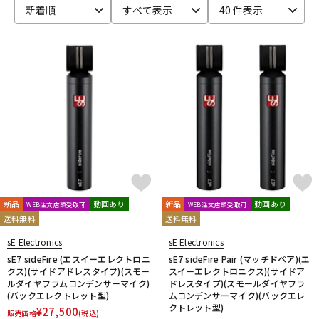
新着順
すべて表示
40 件表示
ベース
ウクレレ
ドラム
パーカッション
キーボード
電子ピアノ
管楽器
その他楽器
新品
動画あり
新品
動画あり
WEB注文店頭受取可
WEB注文店頭受取可
送料無料
送料無料
アンプ
エフェクター
sE Electronics
sE Electronics
sE7 sideFire (エスイーエレクトロニ
sE7 sideFire Pair (マッチドペア)(エ
クス)(サイドアドレスタイプ)(スモー
スイーエレクトロニクス)(サイドア
DJ機器
DTM
ルダイヤフラムコンデンサーマイク)
ドレスタイプ)(スモールダイヤフラ
(バックエレクトレット型)
ムコンデンサーマイク)(バックエレ
クトレット型)
¥
27,500
販売価格
(税込)