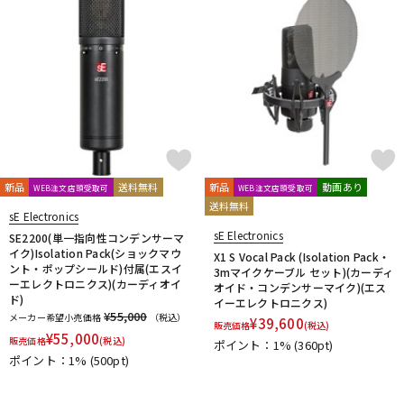
新品
送料無料
新品
動画あり
WEB注文店頭受取可
WEB注文店頭受取可
送料無料
sE Electronics
sE Electronics
SE2200(単一指向性コンデンサーマ
イク)Isolation Pack(ショックマウ
X1 S Vocal Pack (Isolation Pack・
ント・ポップシールド)付属(エスイ
3mマイクケーブル セット)(カーディ
ーエレクトロニクス)(カーディオイ
オイド・コンデンサーマイク)(エス
ド)
イーエレクトロニクス)
¥55,000
メーカー希望小売価格
（税込）
¥
39,600
販売価格
(税込)
¥
55,000
販売価格
(税込)
ポイント：1%
(360pt)
ポイント：1%
(500pt)