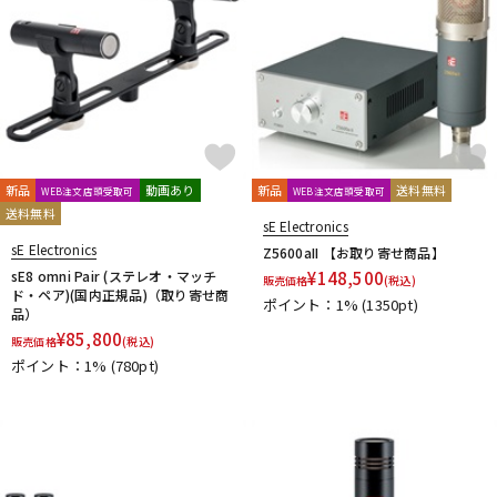
新品
動画あり
新品
送料無料
WEB注文店頭受取可
WEB注文店頭受取可
送料無料
sE Electronics
sE Electronics
Z5600aII 【お取り寄せ商品】
sE8 omni Pair (ステレオ・マッチ
¥
148,500
販売価格
(税込)
ド・ペア)(国内正規品)（取り寄せ商
ポイント：1%
(1350pt)
品）
¥
85,800
販売価格
(税込)
ポイント：1%
(780pt)