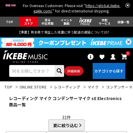
For Overseas Customers: Please visit "
https://global.ikebe-
gakki.com/
" for direct international shipping.
買う
売る
イベント
学割
TOP
店舗一覧
ストア
中古買取
動画
サービス
【重要】熊本県で発生した地震に伴う配送の遅延について(
07月29日
更新)
0
詳細検索
TOP
ONLINE STORE
レコーディング
マイク
コンデンサーマ
レコーディング マイク コンデンサーマイク sE Electronics
商品一覧
31
件
エレキギター
アコギ/エレアコ
更に絞り込む