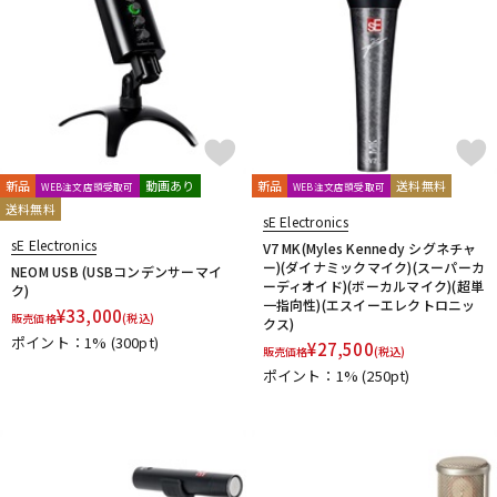
新品
動画あり
新品
送料無料
WEB注文店頭受取可
WEB注文店頭受取可
送料無料
sE Electronics
sE Electronics
V7 MK(Myles Kennedy シグネチャ
ー)(ダイナミックマイク)(スーパーカ
NEOM USB (USBコンデンサーマイ
ーディオイド)(ボーカルマイク)(超単
ク)
一指向性)(エスイーエレクトロニッ
¥
33,000
販売価格
(税込)
クス)
ポイント：1%
(300pt)
¥
27,500
販売価格
(税込)
ポイント：1%
(250pt)