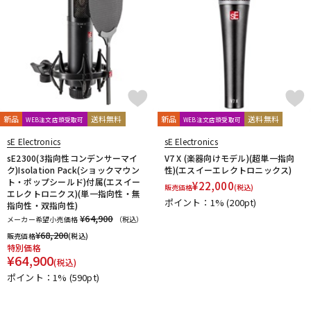
新品
送料無料
新品
送料無料
WEB注文店頭受取可
WEB注文店頭受取可
sE Electronics
sE Electronics
sE2300(3指向性コンデンサーマイ
V7 X (楽器向けモデル)(超単一指向
ク)Isolation Pack(ショックマウン
性)(エスイーエレクトロニックス)
ト・ポップシールド)付属(エスイー
¥
22,000
販売価格
(税込)
エレクトロニクス)(単一指向性・無
ポイント：1%
(200pt)
指向性・双指向性)
¥64,900
メーカー希望小売価格
（税込）
¥
68,200
販売価格
(税込)
特別価格
¥
64,900
(税込)
ポイント：1%
(590pt)