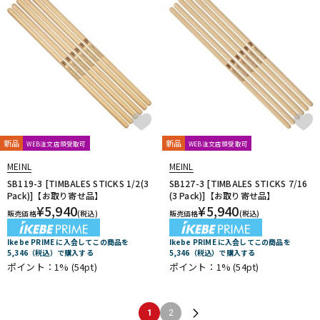
新品
新品
WEB注文店頭受取可
WEB注文店頭受取可
MEINL
MEINL
SB119-3 [TIMBALES STICKS 1/2(3
SB127-3 [TIMBALES STICKS 7/16
Pack)]【お取り寄せ品】
(3 Pack)]【お取り寄せ品】
¥
5,940
¥
5,940
販売価格
(税込)
販売価格
(税込)
Ikebe PRIME に入会してこの商品を
Ikebe PRIME に入会してこの商品を
5,346（税込）で購入する
5,346（税込）で購入する
ポイント：1%
(54pt)
ポイント：1%
(54pt)
1
2