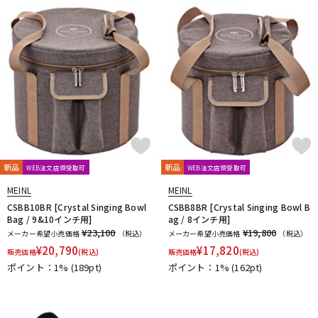
新品
新品
WEB注文店頭受取可
WEB注文店頭受取可
MEINL
MEINL
CSBB10BR [Crystal Singing Bowl
CSBB8BR [Crystal Singing Bowl B
Bag / 9&10インチ用]
ag / 8インチ用]
¥23,100
¥19,800
メーカー希望小売価格
（税込）
メーカー希望小売価格
（税込）
¥
20,790
¥
17,820
販売価格
(税込)
販売価格
(税込)
ポイント：1%
(189pt)
ポイント：1%
(162pt)