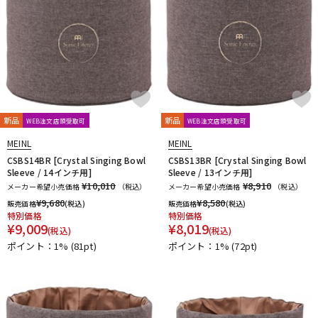
新品
新品
WEB注文店頭受取可
WEB注文店頭受取可
MEINL
MEINL
CSBS14BR [Crystal Singing Bowl
CSBS13BR [Crystal Singing Bowl
Sleeve / 14インチ用]
Sleeve / 13インチ用]
¥10,010
¥8,910
メーカー希望小売価格
（税込）
メーカー希望小売価格
（税込）
¥
9,680
¥
8,580
販売価格
(税込)
販売価格
(税込)
特別価格
特別価格
¥
9,009
¥
8,019
(税込)
(税込)
ポイント：1%
(81pt)
ポイント：1%
(72pt)