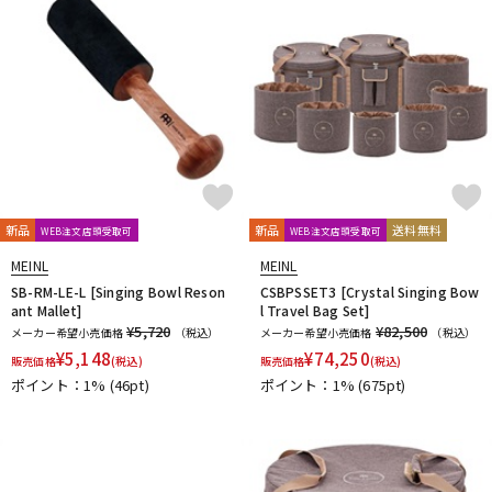
新品
新品
送料無料
WEB注文店頭受取可
WEB注文店頭受取可
MEINL
MEINL
SB-RM-LE-L [Singing Bowl Reson
CSBPSSET3 [Crystal Singing Bow
ant Mallet]
l Travel Bag Set]
¥5,720
¥82,500
メーカー希望小売価格
（税込）
メーカー希望小売価格
（税込）
¥
5,148
¥
74,250
販売価格
(税込)
販売価格
(税込)
ポイント：1%
(46pt)
ポイント：1%
(675pt)