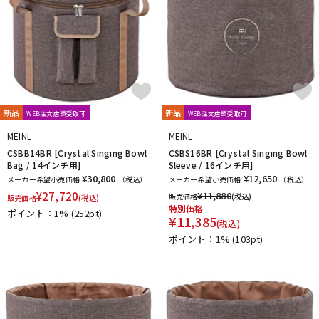
新品
新品
WEB注文店頭受取可
WEB注文店頭受取可
MEINL
MEINL
CSBB14BR [Crystal Singing Bowl
CSBS16BR [Crystal Singing Bowl
Bag / 14インチ用]
Sleeve / 16インチ用]
¥30,800
¥12,650
メーカー希望小売価格
（税込）
メーカー希望小売価格
（税込）
¥
27,720
¥
11,880
販売価格
(税込)
販売価格
(税込)
特別価格
ポイント：1%
(252pt)
¥
11,385
(税込)
ポイント：1%
(103pt)