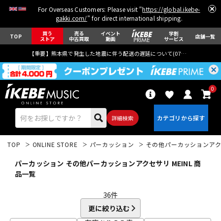
For Overseas Customers: Please visit "
https://global.ikebe-
gakki.com/
" for direct international shipping.
買う
売る
イベント
学割
TOP
店舗一覧
ストア
中古買取
動画
サービス
【重要】熊本県で発生した地震に伴う配送の遅延について(
07月29日
更新)
0
詳細検索
TOP
ONLINE STORE
パーカッション
その他パーカッションア
パーカッション その他パーカッションアクセサリ MEINL 商
品一覧
36
件
エレキギター
アコギ/エレアコ
更に絞り込む