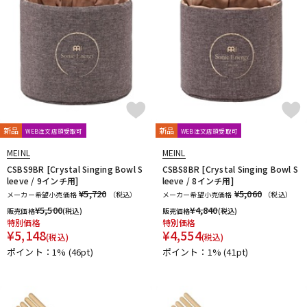
新品
新品
WEB注文店頭受取可
WEB注文店頭受取可
MEINL
MEINL
CSBS9BR [Crystal Singing Bowl S
CSBS8BR [Crystal Singing Bowl S
leeve / 9インチ用]
leeve / 8インチ用]
¥5,720
¥5,060
メーカー希望小売価格
（税込）
メーカー希望小売価格
（税込）
¥
5,500
¥
4,840
販売価格
(税込)
販売価格
(税込)
特別価格
特別価格
¥
5,148
¥
4,554
(税込)
(税込)
ポイント：1%
(46pt)
ポイント：1%
(41pt)