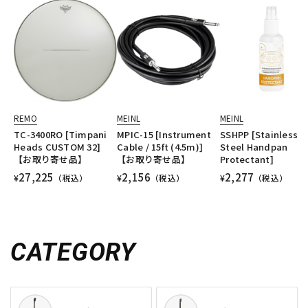
REMO
MEINL
MEINL
TC-3400RO [Timpani
MPIC-15 [Instrument
SSHPP [Stainless
Heads CUSTOM 32]
Cable / 15ft (4.5m)]
Steel Handpan
【お取り寄せ品】
【お取り寄せ品】
Protectant]
27,225
2,156
2,277
¥
（税込）
¥
（税込）
¥
（税込）
CATEGORY