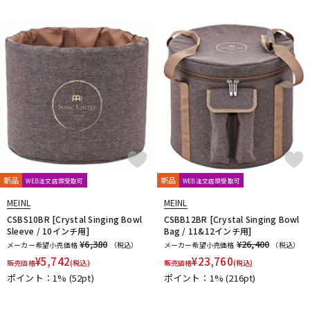
DTM オンライン納品
レコーディング機器
配信/ライブ機器
楽器アクセサリ
中古
ヴィンテージ
新品
新品
WEB注文店頭受取可
WEB注文店頭受取可
MEINL
MEINL
CSBS10BR [Crystal Singing Bowl
CSBB12BR [Crystal Singing Bowl
Sleeve / 10インチ用]
Bag / 11&12インチ用]
¥6,380
¥26,400
メーカー希望小売価格
（税込）
メーカー希望小売価格
（税込）
¥
5,742
¥
23,760
販売価格
(税込)
販売価格
(税込)
ポイント：1%
(52pt)
ポイント：1%
(216pt)