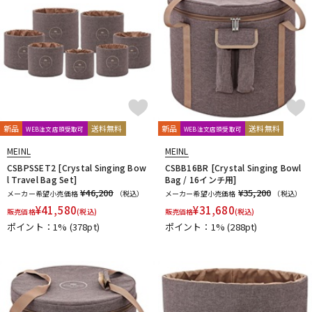
新品
送料無料
新品
送料無料
WEB注文店頭受取可
WEB注文店頭受取可
MEINL
MEINL
CSBPSSET2 [Crystal Singing Bow
CSBB16BR [Crystal Singing Bowl
l Travel Bag Set]
Bag / 16インチ用]
¥46,200
¥35,200
メーカー希望小売価格
（税込）
メーカー希望小売価格
（税込）
¥
41,580
¥
31,680
販売価格
(税込)
販売価格
(税込)
ポイント：1%
(378pt)
ポイント：1%
(288pt)