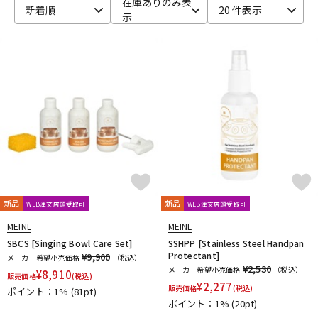
在庫ありのみ表
新着順
20 件表示
示
ベース
ウクレレ
ドラム
パーカッション
キーボード
電子ピアノ
管楽器
その他楽器
新品
新品
WEB注文店頭受取可
WEB注文店頭受取可
アンプ
エフェクター
MEINL
MEINL
SBCS [Singing Bowl Care Set]
SSHPP [Stainless Steel Handpan
Protectant]
¥9,900
メーカー希望小売価格
（税込）
¥2,530
メーカー希望小売価格
（税込）
¥
8,910
販売価格
(税込)
DJ機器
DTM
¥
2,277
販売価格
(税込)
ポイント：1%
(81pt)
ポイント：1%
(20pt)