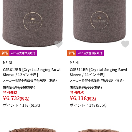
新品
新品
WEB注文店頭受取可
WEB注文店頭受取可
MEINL
MEINL
CSBS12BR [Crystal Singing Bowl
CSBS11BR [Crystal Singing Bowl
Sleeve / 12インチ用]
Sleeve / 11インチ用]
¥7,480
¥6,820
メーカー希望小売価格
（税込）
メーカー希望小売価格
（税込）
¥
7,260
¥
6,600
販売価格
(税込)
販売価格
(税込)
特別価格
特別価格
¥
6,732
¥
6,138
(税込)
(税込)
ポイント：1%
(61pt)
ポイント：1%
(55pt)