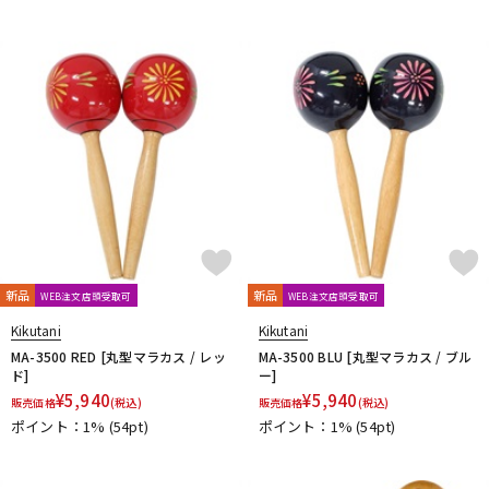
新品
新品
WEB注文店頭受取可
WEB注文店頭受取可
Kikutani
Kikutani
MA-3500 RED [丸型マラカス / レッ
MA-3500 BLU [丸型マラカス / ブル
ド]
ー]
¥
5,940
¥
5,940
販売価格
(税込)
販売価格
(税込)
ポイント：1%
(54pt)
ポイント：1%
(54pt)