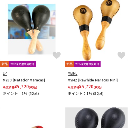
新品
新品
WEB注文店頭受取可
WEB注文店頭受取可
LP
MEINL
M283 [Matador Maracas]
MSM2 [Rawhide Maracas Mini]
¥
5,720
¥
5,720
販売価格
(税込)
販売価格
(税込)
ポイント：1%
(52pt)
ポイント：1%
(52pt)