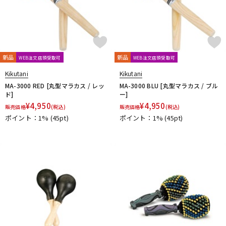
新品
新品
WEB注文店頭受取可
WEB注文店頭受取可
Kikutani
Kikutani
MA-3000 RED [丸型マラカス / レッ
MA-3000 BLU [丸型マラカス / ブル
ド]
ー]
¥
4,950
¥
4,950
販売価格
(税込)
販売価格
(税込)
ポイント：1%
(45pt)
ポイント：1%
(45pt)