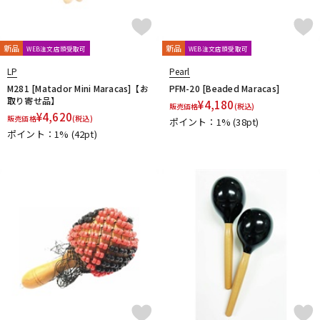
新品
新品
WEB注文店頭受取可
WEB注文店頭受取可
LP
Pearl
M281 [Matador Mini Maracas]【お
PFM-20 [Beaded Maracas]
取り寄せ品】
¥
4,180
販売価格
(税込)
¥
4,620
販売価格
(税込)
ポイント：1%
(38pt)
ポイント：1%
(42pt)