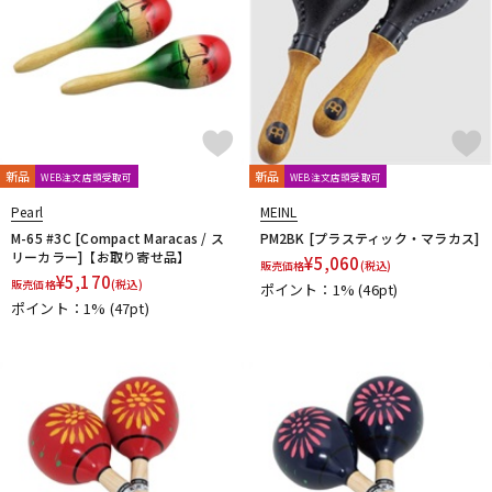
新品
新品
WEB注文店頭受取可
WEB注文店頭受取可
Pearl
MEINL
M-65 #3C [Compact Maracas / ス
PM2BK [プラスティック・マラカス]
リーカラー]【お取り寄せ品】
¥
5,060
販売価格
(税込)
¥
5,170
販売価格
(税込)
ポイント：1%
(46pt)
ポイント：1%
(47pt)