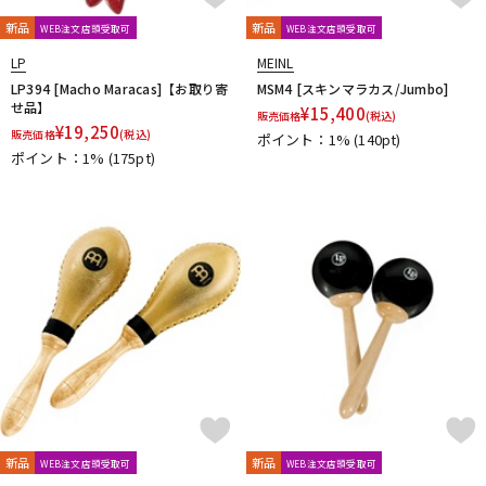
エスペランサ
キョーリツ
喜楽器ガンクドラム
小出 koide
DTM オンライン納品
レコーディング機器
MAJIDDRUMS
新品
新品
WEB注文店頭受取可
WEB注文店頭受取可
LP
MEINL
LP394 [Macho Maracas]【お取り寄
MSM4 [スキンマラカス/Jumbo]
配信/ライブ機器
楽器アクセサリ
せ品】
¥
15,400
販売価格
(税込)
¥
19,250
販売価格
(税込)
ポイント：1%
(140pt)
ポイント：1%
(175pt)
中古
ヴィンテージ
新品
新品
WEB注文店頭受取可
WEB注文店頭受取可