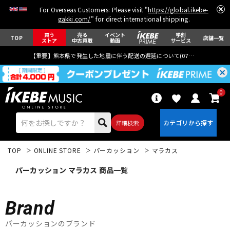
For Overseas Customers: Please visit "
https://global.ikebe-
gakki.com/
" for direct international shipping.
買う
売る
イベント
学割
TOP
店舗一覧
ストア
中古買取
動画
サービス
【重要】熊本県で発生した地震に伴う配送の遅延について(
07月29日
更新)
0
詳細検索
TOP
ONLINE STORE
パーカッション
マラカス
パーカッション マラカス 商品一覧
Brand
エレキギター
アコギ/エレアコ
パーカッションのブランド