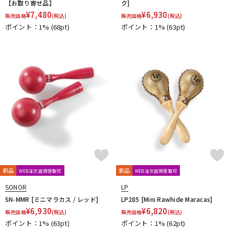
【お取り寄せ品】
ク]
¥
7,480
¥
6,930
販売価格
(税込)
販売価格
(税込)
ポイント：1%
(68pt)
ポイント：1%
(63pt)
新品
新品
WEB注文店頭受取可
WEB注文店頭受取可
SONOR
LP
SN-MMR [ミニマラカス / レッド]
LP285 [Mini Rawhide Maracas]
¥
6,930
¥
6,820
販売価格
(税込)
販売価格
(税込)
ポイント：1%
(63pt)
ポイント：1%
(62pt)