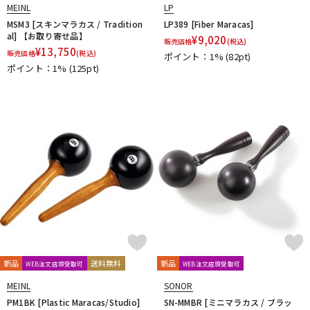
MEINL
LP
MSM3 [スキンマラカス / Tradition
LP389 [Fiber Maracas]
al] 【お取り寄せ品】
¥
9,020
販売価格
(税込)
¥
13,750
販売価格
(税込)
ポイント：1%
(82pt)
ポイント：1%
(125pt)
新品
送料無料
新品
WEB注文店頭受取可
WEB注文店頭受取可
MEINL
SONOR
PM1BK [Plastic Maracas/Studio]
SN-MMBR [ミニマラカス / ブラッ