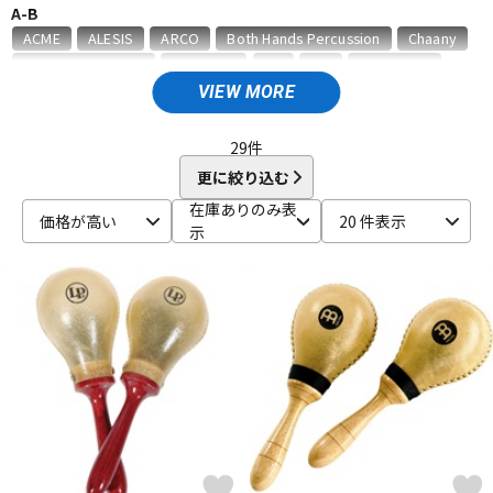
A-B
ベース
ウクレレ
ACME
ALESIS
ARCO
Both Hands Percussion
Chaany
CONTEMPORANEA
Decora43
DG
dw
GON BOPS
HARD CASE
HERCULES
HUGH TRACEY KALIMBA
J.Leiva
VIEW MORE
ドラム
パーカッション
J.P.CARLOS
K.M.K
KC
KEO PERCUSSION
KEPLINGER DRUMS
Kikutani
KORG
29
件
L-P
更に絞り込む
キーボード
電子ピアノ
La Rosa Percussion
LiME
LP
MAHALO
MAPEX
在庫ありのみ表
価格が高い
20 件表示
MAXTONE
MEINL
Melody Merry
NATAL
No Brand
示
NUVO
ONETONE
ORTEGA
PAiSTe
PANLAND
Pearl
管楽器
その他楽器
PICK BOY
PLAYWOOD
PRIMA HANDPAN
Protection Racket
R-Y
アンプ
エフェクター
REMO
RhythmTech
ROHEMA
Roland
SABIAN
Schlagwerk Percussion
SONOR
Sound King
SoundKing
SUZUKI
TAMA
TELLO
TOCA
TREE WORKS
DJ機器
DTM
TYCOON PERCUSSION
UFIP
unknown
YAMAHA
他