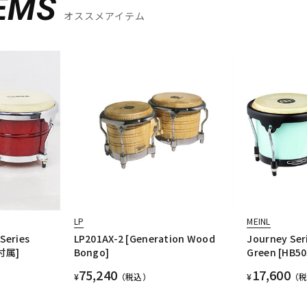
EMS
オススメアイテム
LP
MEINL
Series
LP201AX-2 [Generation Wood
Journey Ser
付属]
Bongo]
Green [HB50
75,240
17,600
¥
（税込）
¥
（