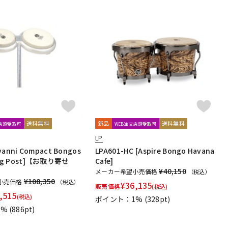
送料無料
新品
送料無料
文店頭受取可
WEB注文店頭受取可
LP
ovanni Compact Bongos
LPA601-HC [Aspire Bongo Havana
ng Post]【お取り寄せ
Cafe]
¥40,150
メーカー希望小売価格
（税込）
¥108,350
小売価格
（税込）
¥
36,135
販売価格
(税込)
,515
(税込)
ポイント：1%
(328pt)
1%
(886pt)