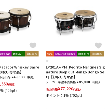
動画あり
送料無料
新品
動画あり
送料無料
文店頭受取可
WEB注文店頭受取可
LP
Matador Whiskey Barre
LP201AX-PM [Pedrito Martinez Sig
]【お取り寄せ品】
nature Deep Cut Mango Bongo Se
¥49,500
t]【お取り寄せ品】
小売価格
（税込）
¥85,800
メーカー希望小売価格
（税込）
,550
(税込)
¥
77,220
販売価格
(税込)
1%
(405pt)
ポイント：1%
(702pt)