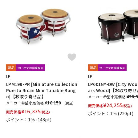
新品
新品
WEB注文店頭受取可
WEB注文店頭受取可
LP
LP
LPM199-PR [Miniature Collection
LP601NY-DW [City Woo
Puerto Rican Mini Tunable Bong
ark Wood]【お取り寄
o]【お取り寄せ品】
¥26,
メーカー希望小売価格
¥18,150
メーカー希望小売価格
（税込）
¥
24,255
販売価格
(税込)
¥
16,335
販売価格
(税込)
ポイント：1%
(220pt)
ポイント：1%
(148pt)