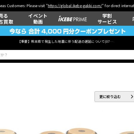
eas Customers: Please visit "
https://global.ikebe-gakki.com/
" for direct intern
売る
イベント
学割
古買取
動画
サービス
【重要】熊本県で発生した地震に伴う配送の遅延について(
07月29日
更新)
ベース
ウクレレ
更に絞り込む
管楽器
その他楽器