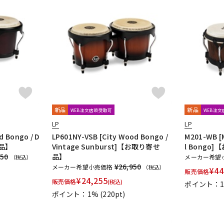
新品
新品
WEB注文店頭受取可
WEB注
LP
LP
d Bongo / D
LP601NY-VSB [City Wood Bongo /
M201-WB [
せ品】
Vintage Sunburst]【お取り寄せ
l Bongo
950
品】
メーカー希望
（税込）
¥26,950
メーカー希望小売価格
（税込）
¥
44
販売価格
¥
24,255
販売価格
(税込)
ポイント：
ポイント：1%
(220pt)