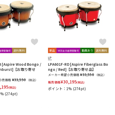
送料無料
新品
動画あり
送料無料
文店頭受取可
WEB注文店頭受取可
LP
 [Aspire Wood Bongo /
LPA601F-RD [Aspire Fiberglass Bo
Sunburst]【お取り寄せ
ngo / Red]【お取り寄せ品】
¥33,550
メーカー希望小売価格
（税込）
¥33,550
小売価格
（税込）
¥
30,195
販売価格
(税込)
,195
(税込)
ポイント：1%
(274pt)
1%
(274pt)