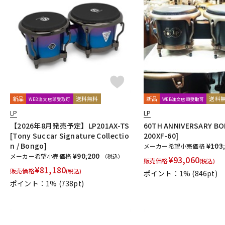
新品
送料無料
新品
送料
WEB注文店頭受取可
WEB注文店頭受取可
LP
LP
【2026年8月発売予定】LP201AX-TS
60TH ANNIVERSARY B
[Tony Succar Signature Collectio
200XF-60]
n / Bongo]
¥103
メーカー希望小売価格
¥90,200
メーカー希望小売価格
（税込）
¥
93,060
販売価格
(税込)
¥
81,180
販売価格
(税込)
ポイント：1%
(846pt)
ポイント：1%
(738pt)