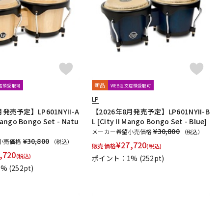
配信/ライブ
楽器アクセサ
機器
リ
新品
文店頭受取可
WEB注文店頭受取可
LP
月発売予定】LP601NYII-A
【2026年8月発売予定】LP601NYII-B
 Mango Bongo Set - Natu
L [City II Mango Bongo Set - Blue]
¥30,800
メーカー希望小売価格
（税込）
¥30,800
小売価格
（税込）
¥
27,720
販売価格
(税込)
,720
(税込)
ポイント：1%
(252pt)
1%
(252pt)