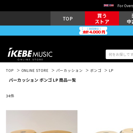
For Overs
買う
TOP
ストア
中
TOP
ONLINE STORE
パーカッション
ボンゴ
LP
パーカッション ボンゴ LP 商品一覧
アコギ/エレ
エレキギター
アコ
34
件
キーボード
電子ピアノ