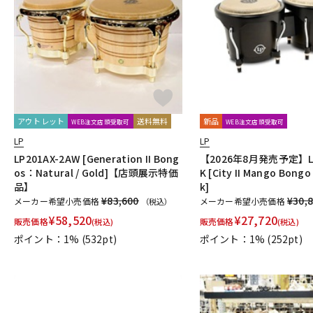
DJ機器
DTM
中古
ヴィンテー
アウトレット
送料無料
新品
WEB注文店頭受取可
WEB注文店頭受取可
LP
LP
LP201AX-2AW [Generation II Bong
【2026年8月発売予定】LP6
os：Natural / Gold]【店頭展示特価
K [City II Mango Bongo 
品】
k]
¥83,600
¥30,
メーカー希望小売価格
メーカー希望小売価格
（税込）
¥
58,520
¥
27,720
販売価格
販売価格
(税込)
(税込)
ポイント：1%
(532pt)
ポイント：1%
(252pt)