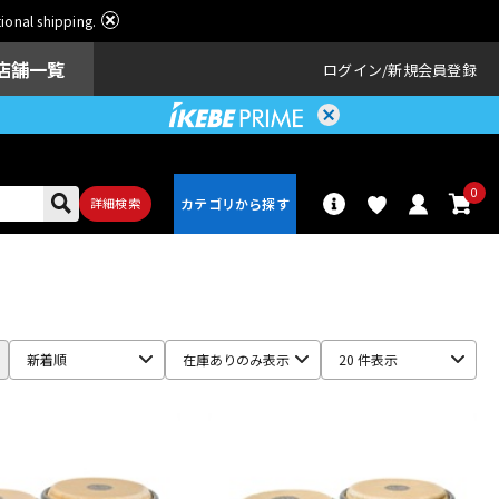
ational shipping.
店舗一覧
ログイン
新規会員登録
0
詳細検索
パーカッショ
ドラム
ン
新着順
在庫ありのみ表示
20 件表示
アンプ
エフェクター