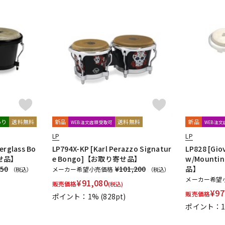
あり
送料無料
新品
送料無料
新品
WEB注文店頭受取可
WEB注
LP
LP
erglass Bo
LP794X-KP [Karl Perazzo Signatur
LP828 [Gi
寄せ品】
e Bongo]【お取り寄せ品】
w/Mounti
550
¥101,200
品】
メーカー希望小売価格
（税込）
（税込）
メーカー希望
¥
91,080
販売価格
(税込)
¥
97
販売価格
ポイント：1%
(828pt)
ポイント：