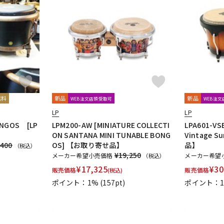
無料
新品
新品
WEB注文店頭受取可
WEB注
LP
LP
ONGOS [LP
LPM200-AW [MINIATURE COLLECTI
LPA601-VSB
ON SANTANA MINI TUNABLE BONG
Vintage 
,400
OS] 【お取り寄せ品】
品】
（税込）
¥19,250
メーカー希望小売価格
メーカー希望
（税込）
¥
17,325
¥
30
販売価格
販売価格
(税込)
ポイント：1%
(157pt)
ポイント：