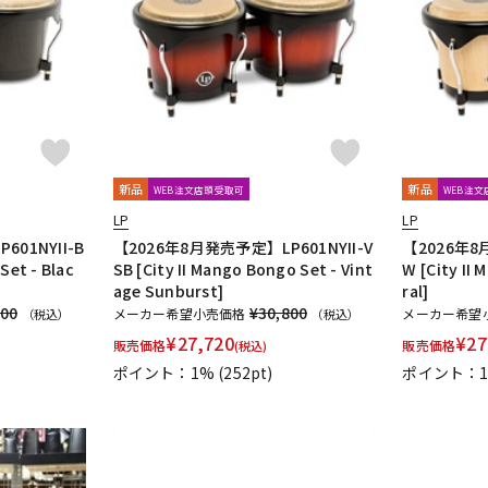
DTM オンラ
レコーディン
イン納品
グ機器
ジ
新品
新品
WEB注文店頭受取可
WEB注
LP
LP
01NYII-B
【2026年8月発売予定】LP601NYII-V
【2026年8
Set - Blac
SB [City II Mango Bongo Set - Vint
W [City II
age Sunburst]
ral]
800
¥30,800
メーカー希望小売価格
メーカー希望
（税込）
（税込）
¥
27,720
¥
27
販売価格
販売価格
(税込)
ポイント：1%
(252pt)
ポイント：