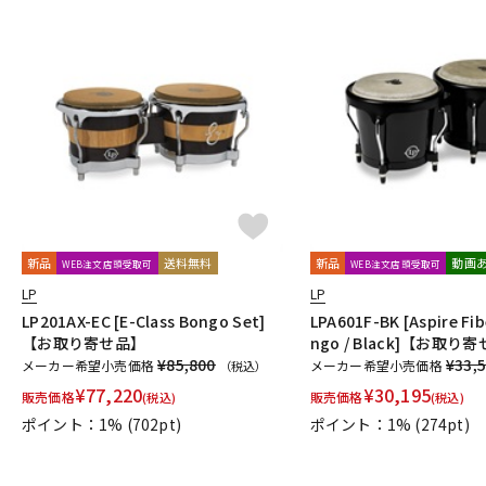
新品
送料無料
新品
動画
WEB注文店頭受取可
WEB注文店頭受取可
LP
LP
LP201AX-EC [E-Class Bongo Set]
LPA601F-BK [Aspire Fib
【お取り寄せ品】
ngo / Black]【お取り
¥85,800
¥33,
メーカー希望小売価格
メーカー希望小売価格
（税込）
¥
77,220
¥
30,195
販売価格
販売価格
(税込)
(税込)
ポイント：1%
(702pt)
ポイント：1%
(274pt)