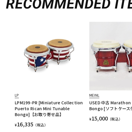
RECOMMENDED
IT
LP
MEINL
LPM199-PR [Miniature Collection
USED 中古 Marathon 
Puerto Rican Mini Tunable
Bongo [ソフトケース
Bongo]【お取り寄せ品】
15,000
¥
（税込）
16,335
¥
（税込）