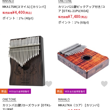
MAHALO
ONETONE
MKA17SM(スマイル) [カリンバ]
カリンバ21鍵ピックアップ付き/コ
ア [OTKL-21PU/KOA]
¥
4,400
販売価格
(税込)
¥
7,480
販売価格
(税込)
ポイント：1%
(40pt)
ポイント：1%
(68pt)
新品
新品
WEB注文店頭受取可
WEB注文店頭受取可
ONETONE
MAHALO
カリンバ21鍵/ローズウッド [OTKL-
MKA17KA（コア） [カリンバ]
21/RW]