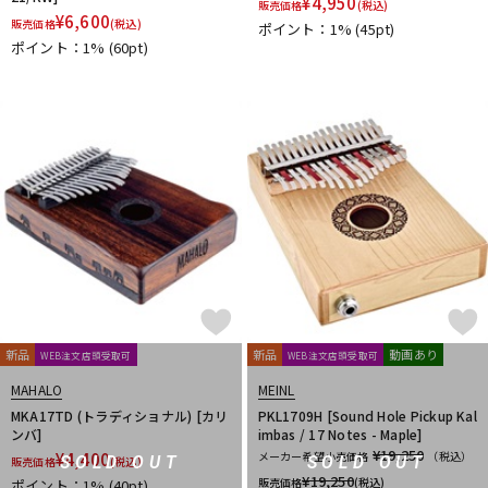
¥
4,950
販売価格
(税込)
¥
6,600
販売価格
(税込)
ポイント：1%
(45pt)
ポイント：1%
(60pt)
新品
新品
動画あり
WEB注文店頭受取可
WEB注文店頭受取可
MAHALO
MEINL
MKA17TD (トラディショナル) [カリ
PKL1709H [Sound Hole Pickup Kal
ンバ]
imbas / 17 Notes - Maple]
¥19,250
¥
4,400
メーカー希望小売価格
（税込）
SOLD OUT
SOLD OUT
販売価格
(税込)
¥
19,250
販売価格
(税込)
ポイント：1%
(40pt)