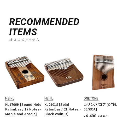
RECOMMENDED
ITEMS
オススメアイテム
MEINL
MEINL
ONETONE
KL1706H [Sound Hole
KL2101S [Solid
カリンバ/コア [OTKL
Kalimbas / 17 Notes -
Kalimbas / 21 Notes -
03/KOA]
Maple and Acacia]
Black Walnut]
4,400
¥
（税込）