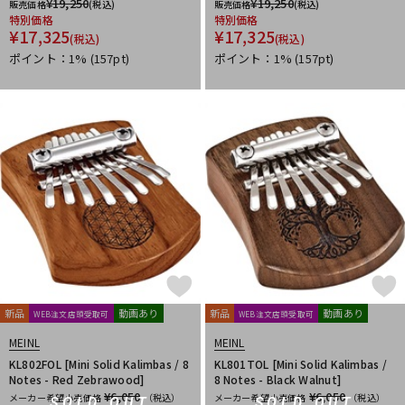
¥
19,250
¥
19,250
販売価格
(税込)
販売価格
(税込)
特別価格
特別価格
¥
17,325
¥
17,325
(税込)
(税込)
ポイント：1%
(157pt)
ポイント：1%
(157pt)
新品
動画あり
新品
動画あり
WEB注文店頭受取可
WEB注文店頭受取可
MEINL
MEINL
KL802FOL [Mini Solid Kalimbas / 8
KL801TOL [Mini Solid Kalimbas /
Notes - Red Zebrawood]
8 Notes - Black Walnut]
¥6,050
¥6,050
メーカー希望小売価格
（税込）
メーカー希望小売価格
（税込）
SOLD OUT
SOLD OUT