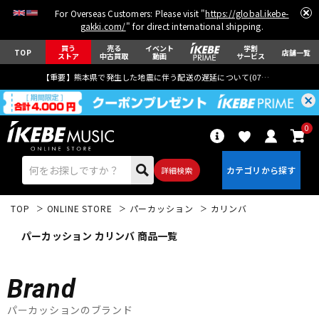
For Overseas Customers: Please visit "
https://global.ikebe-
gakki.com/
" for direct international shipping.
買う
売る
イベント
学割
TOP
店舗一覧
ストア
中古買取
動画
サービス
【重要】熊本県で発生した地震に伴う配送の遅延について(
07月29日
更新)
0
詳細検索
TOP
ONLINE STORE
パーカッション
カリンバ
パーカッション カリンバ 商品一覧
Brand
エレキギター
アコギ/エレアコ
パーカッションのブランド