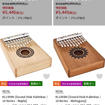
¥
6,050
¥
6,050
販売価格
(税込)
販売価格
(税込)
特別価格
特別価格
¥
5,445
¥
5,445
(税込)
(税込)
ポイント：1%
(49pt)
ポイント：1%
(49pt)
新品
動画あり
新品
動画あり
WEB注文店頭受取可
WEB注文店頭受取可
MEINL
MEINL
KL1009H [Sound Hole Kalimbas /
KL1008H [Sound Hole Kalimbas /
10 Notes - Maple]
10 Notes - Mahogany]