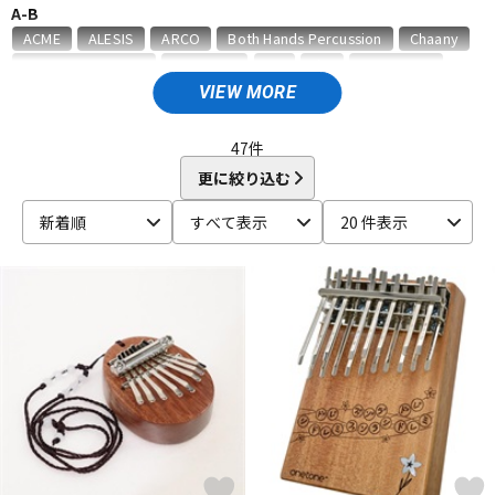
A-B
ベース
ウクレレ
ACME
ALESIS
ARCO
Both Hands Percussion
Chaany
CONTEMPORANEA
Decora43
DG
dw
GON BOPS
HARD CASE
HERCULES
HUGH TRACEY KALIMBA
J.Leiva
VIEW MORE
ドラム
パーカッション
J.P.CARLOS
K.M.K
KC
KEO PERCUSSION
KEPLINGER DRUMS
Kikutani
KORG
47
件
L-P
更に絞り込む
キーボード
電子ピアノ
La Rosa Percussion
LiME
LP
MAHALO
MAPEX
新着順
すべて表示
20 件表示
MAXTONE
MEINL
Melody Merry
NATAL
No Brand
NUVO
ONETONE
ORTEGA
PAiSTe
PANLAND
Pearl
管楽器
その他楽器
PICK BOY
PLAYWOOD
PRIMA HANDPAN
Protection Racket
R-Y
アンプ
エフェクター
REMO
RhythmTech
ROHEMA
Roland
SABIAN
Schlagwerk Percussion
SONOR
Sound King
SoundKing
SUZUKI
TAMA
TELLO
TOCA
TREE WORKS
DJ機器
DTM
TYCOON PERCUSSION
UFIP
unknown
YAMAHA
他