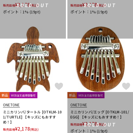
¥
2,178
¥
2,178
SOLD OUT
SOLD OUT
販売価格
(税込)
販売価格
(税込)
ポイント：1%
(19pt)
ポイント：1%
(19pt)
新品
新品
WEB注文店頭受取可
WEB注文店頭受取可
ONETONE
ONETONE
ミニカリンバ/タートル [OTKLM-10
ミニカリンバ/エッグ [OTKLM-101/
1/TURTLE] 【キッズにもおすす
EGG] 【キッズにもおすすめ！】
め！】
¥
2,178
SOLD OUT
販売価格
(税込)
¥
2,178
販売価格
(税込)
ポイント：1%
(19pt)