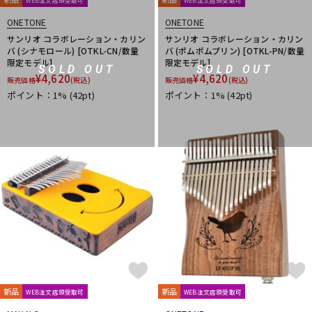
WEB注文店頭受取可
WEB注文店頭受取可
ONETONE
ONETONE
サンリオ コラボレーション・カリン
サンリオ コラボレーション・カリン
バ (シナモロール) [OTKL-CN/数量
バ (ポムポムプリン) [OTKL-PN/数量
限定モデル]
限定モデル]
SOLD OUT
SOLD OUT
¥
4,620
¥
4,620
販売価格
(税込)
販売価格
(税込)
ポイント：1%
(42pt)
ポイント：1%
(42pt)
新品
新品
WEB注文店頭受取可
WEB注文店頭受取可