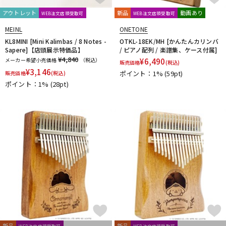
エスペランサ
キョーリツ
喜楽器ガンクドラム
小出 koide
DTM オンライン納品
レコーディング機器
MAJIDDRUMS
アウトレット
新品
動画あり
WEB注文店頭受取可
WEB注文店頭受取可
MEINL
ONETONE
KL8MINI [Mini Kalimbas / 8 Notes -
OTKL-18EK/MH [かんたんカリンバ
配信/ライブ機器
楽器アクセサリ
Sapere]【店頭展示特価品】
/ ピアノ配列 / 楽譜集、ケース付属]
¥4,840
メーカー希望小売価格
（税込）
¥
6,490
販売価格
(税込)
¥
3,146
ポイント：1%
(59pt)
販売価格
(税込)
中古
ヴィンテージ
ポイント：1%
(28pt)
新品
新品