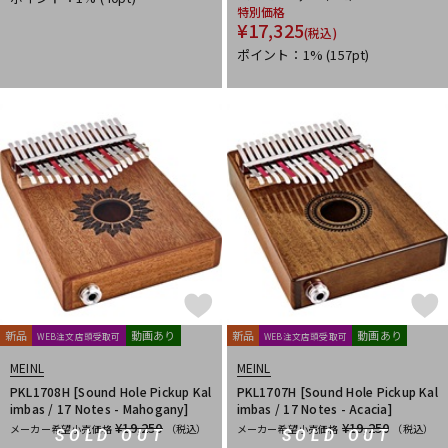
特別価格
¥
17,325
(税込)
ポイント：1%
(157pt)
新品
動画あり
新品
動画あり
WEB注文店頭受取可
WEB注文店頭受取可
MEINL
MEINL
PKL1708H [Sound Hole Pickup Kal
PKL1707H [Sound Hole Pickup Kal
imbas / 17 Notes - Mahogany]
imbas / 17 Notes - Acacia]
¥19,250
¥19,250
メーカー希望小売価格
（税込）
メーカー希望小売価格
（税込）
SOLD OUT
SOLD OUT