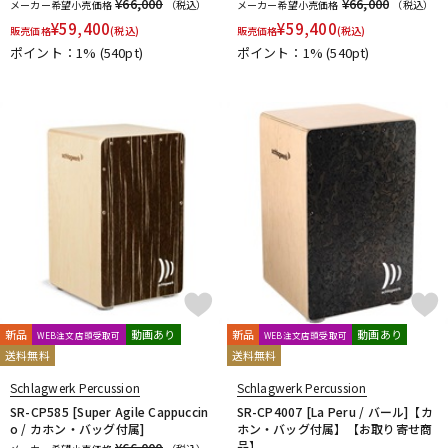
¥66,000
¥66,000
メーカー希望小売価格
（税込）
メーカー希望小売価格
（税込）
¥
59,400
¥
59,400
販売価格
(税込)
販売価格
(税込)
ポイント：1%
(540pt)
ポイント：1%
(540pt)
新品
動画あり
新品
動画あり
WEB注文店頭受取可
WEB注文店頭受取可
送料無料
送料無料
Schlagwerk Percussion
Schlagwerk Percussion
SR-CP585 [Super Agile Cappuccin
SR-CP4007 [La Peru / バール]【カ
o / カホン・バッグ付属]
ホン・バッグ付属】【お取り寄せ商
品】
¥66,000