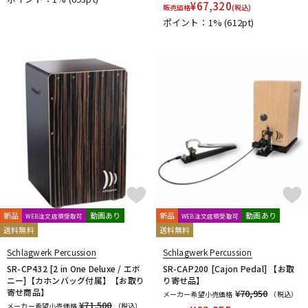
¥
67,320
販売価格
(税込)
ポイント：1%
(612pt)
新品
動画あり
新品
動画あり
WEB注文店頭受取可
WEB注文店頭受取可
送料無料
送料無料
Schlagwerk Percussion
Schlagwerk Percussion
SR-CP432 [2 in One Deluxe / エボ
SR-CAP200 [Cajon Pedal] 【お取
ニー]【カホンバッグ付属】【お取り
り寄せ品】
寄せ商品】
¥70,950
メーカー希望小売価格
（税込）
¥71,500
メーカー希望小売価格
（税込）