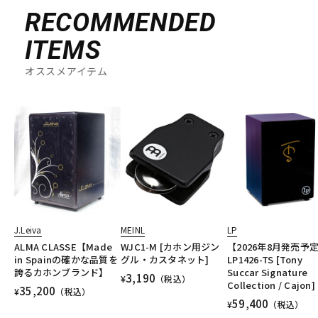
RECOMMENDED
ITEMS
オススメアイテム
J.Leiva
MEINL
LP
ALMA CLASSE【Made
WJC1-M [カホン用ジン
【2026年8月発売予
in Spainの確かな品質を
グル・カスタネット]
LP1426-TS [Tony
誇るカホンブランド】
Succar Signature
3,190
¥
（税込）
Collection / Cajon]
35,200
¥
（税込）
59,400
¥
（税込）