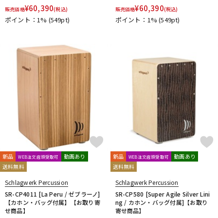
¥
60,390
¥
60,390
販売価格
(税込)
販売価格
(税込)
ポイント：1%
(549pt)
ポイント：1%
(549pt)
新品
動画あり
新品
動画あり
WEB注文店頭受取可
WEB注文店頭受取可
送料無料
送料無料
Schlagwerk Percussion
Schlagwerk Percussion
SR-CP4011 [La Peru / ゼブラーノ]
SR-CP580 [Super Agile Silver Lini
【カホン・バッグ付属】【お取り寄
ng / カホン・バッグ付属]【お取り
せ商品】
寄せ商品】