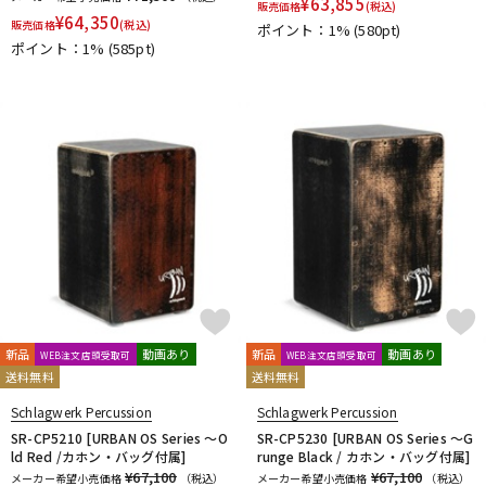
¥
63,855
販売価格
(税込)
¥
64,350
販売価格
(税込)
ポイント：1%
(580pt)
ポイント：1%
(585pt)
新品
動画あり
新品
動画あり
WEB注文店頭受取可
WEB注文店頭受取可
送料無料
送料無料
Schlagwerk Percussion
Schlagwerk Percussion
SR-CP5210 [URBAN OS Series ～O
SR-CP5230 [URBAN OS Series ～G
ld Red /カホン・バッグ付属]
runge Black / カホン・バッグ付属]
¥67,100
¥67,100
メーカー希望小売価格
（税込）
メーカー希望小売価格
（税込）