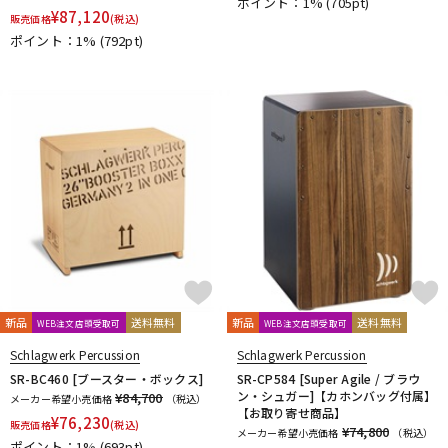
ポイント：1%
(705pt)
¥
87,120
販売価格
(税込)
ポイント：1%
(792pt)
新品
送料無料
新品
送料無料
WEB注文店頭受取可
WEB注文店頭受取可
Schlagwerk Percussion
Schlagwerk Percussion
SR-BC460 [ブースター・ボックス]
SR-CP584 [Super Agile / ブラウ
ン・シュガー]【カホンバッグ付属】
¥84,700
メーカー希望小売価格
（税込）
【お取り寄せ商品】
¥
76,230
販売価格
(税込)
¥74,800
メーカー希望小売価格
（税込）
ポイント：1%
(693pt)