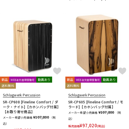
新品
動画あり
新品
動画あり
WEB注文店頭受取可
WEB注文店頭受取可
送料無料
送料無料
Schlagwerk Percussion
Schlagwerk Percussion
SR-CP608 [Fineline Comfort / ダ
SR-CP605 [Fineline Comfort / モ
ーク・ナイト]【カホンバッグ付属】
ラード]【カホンバッグ付属】
【お取り寄せ商品】
¥107,800
メーカー希望小売価格
（税
¥107,800
メーカー希望小売価格
（税
込）
込）
¥
97,020
販売価格
(税込)