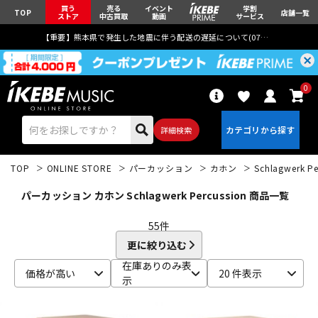
買う
売る
イベント
学割
TOP
店舗一覧
ストア
中古買取
動画
サービス
【重要】熊本県で発生した地震に伴う配送の遅延について(
07月29日
更新)
0
詳細検索
TOP
ONLINE STORE
パーカッション
カホン
Schlagwerk Pe
パーカッション カホン Schlagwerk Percussion 商品一覧
55
件
更に絞り込む
エレキギター
アコギ/エレアコ
在庫ありのみ表
価格が高い
20 件表示
示
ベース
ウクレレ