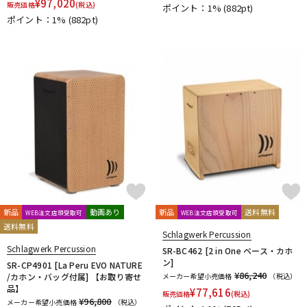
¥
97,020
販売価格
(税込)
ポイント：1%
(882pt)
ポイント：1%
(882pt)
新品
動画あり
新品
送料無料
WEB注文店頭受取可
WEB注文店頭受取可
送料無料
Schlagwerk Percussion
Schlagwerk Percussion
SR-BC462 [2 in One ベース・カホ
ン]
SR-CP4901 [La Peru EVO NATURE
¥86,240
/カホン・バッグ付属] 【お取り寄せ
メーカー希望小売価格
（税込）
品】
¥
77,616
販売価格
(税込)
¥96,800
メーカー希望小売価格
（税込）