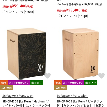
メーカー希望小売価格
（税込）
¥66,000
メーカー希望小売価格
（税込）
¥
59,400
販売価格
(税込)
¥
59,400
販売価格
(税込)
ポイント：1%
(540pt)
ポイント：1%
(540pt)
新品
動画あり
新品
動画あり
WEB注文店頭受取可
WEB注文店頭受取可
送料無料
送料無料
Schlagwerk Percussion
Schlagwerk Percussion
SR-CP4006 [La Peru ''Medium'' /
SR-CP4005 [La Peru / ビーチウッ
ナイト・バール]【カホン・バッグ付
ド]【カホン・バッグ付属】【お取り