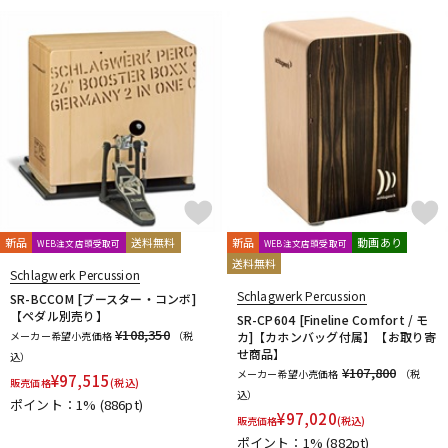
配信/ライブ機器
楽器アクセサリ
中古
ヴィンテージ
新品
送料無料
新品
動画あり
WEB注文店頭受取可
WEB注文店頭受取可
送料無料
Schlagwerk Percussion
Schlagwerk Percussion
SR-BCCOM [ブースター・コンボ]
【ペダル別売り】
SR-CP604 [Fineline Comfort / モ
¥108,350
メーカー希望小売価格
（税
カ]【カホンバッグ付属】【お取り寄
せ商品】
込）
¥107,800
メーカー希望小売価格
（税
¥
97,515
販売価格
(税込)
込）
ポイント：1%
(886pt)
¥
97,020
販売価格
(税込)
ポイント：1%
(882pt)