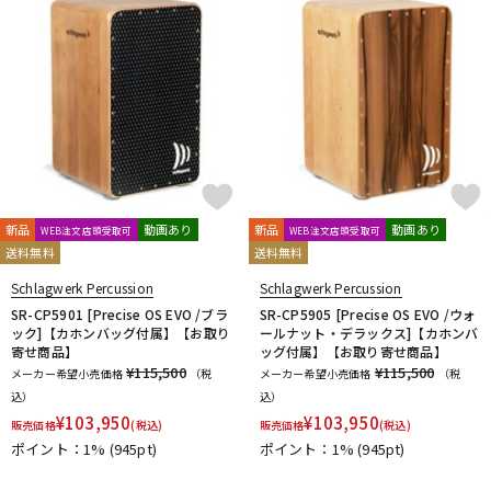
ドラム
パーカッション
キーボード
電子ピアノ
管楽器
その他楽器
新品
動画あり
新品
動画あり
WEB注文店頭受取可
WEB注文店頭受取可
送料無料
送料無料
アンプ
エフェクター
Schlagwerk Percussion
Schlagwerk Percussion
SR-CP5901 [Precise OS EVO /ブラ
SR-CP5905 [Precise OS EVO /ウォ
ック]【カホンバッグ付属】【お取り
ールナット・デラックス]【カホンバ
寄せ商品】
ッグ付属】【お取り寄せ商品】
DJ機器
DTM
¥115,500
¥115,500
メーカー希望小売価格
（税
メーカー希望小売価格
（税
込）
込）
¥
103,950
¥
103,950
販売価格
(税込)
販売価格
(税込)
DTM オンライン納品
レコーディング機器
ポイント：1%
(945pt)
ポイント：1%
(945pt)